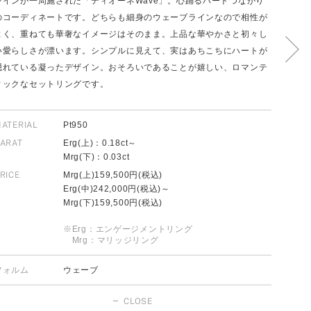
レインが一周施された「ディオーネWave」。心踊るハートつながり
のコーディネートです。どちらも細身のウェーブラインなので相性が
よく、重ねても華奢なイメージはそのまま。上品な華やかさと初々し
い愛らしさが漂います。シンプルに見えて、実はあちこちにハートが
FOLLOW US ON
隠れている凝ったデザイン。おそろいであることが嬉しい、ロマンテ
ィックなセットリングです。
ATERIAL
Pt950
ARAT
Erg(上)：0.18ct～
Mrg(下)：0.03ct
RICE
Mrg(上)159,500円(税込)
Erg(中)242,000円(税込)～
Mrg(下)159,500円(税込)
※Erg：エンゲージメントリング
Mrg：マリッジリング
フォルム
ウェーブ
CLOSE