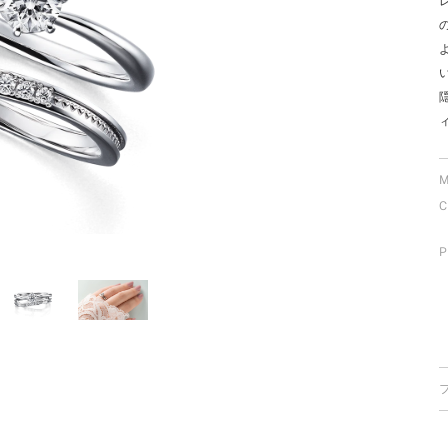
ミスダイヤモンド&バースストー
イダルアイテム
ポーズサポート
ップ
M
一覧
C
店予約について
P