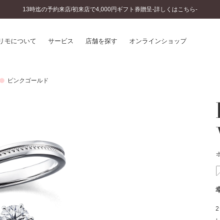
13時迄の予約来店/初来店で4,000円ギフト券贈呈-詳しくはこちら-
リモについて
サービス
店舗を探す
オンラインショップ
ピンクゴールド
プリモについて
婚約指輪とは
結婚指輪とは
®
ソナルハンド診断
セットリングとは
インへのこだわり
エタニティリングとは
へのこだわり
涯のメンテナンス
ニュース一覧
に店舗がある
お客様の声
SWEET STORIES
ビス
ショップブログ
ターサービス
コラム
入方法・仕上げ日数
よくあるご質問