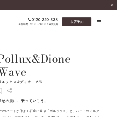
0120-220-338
来店予約
9:30～16:00
受付時間：
/ 通話無料
ブックマーク
Pollux&Dione
ONLINE SHOP
Wave
ご来店予約
ポルックス&ディオーネW
予約専用ダイヤル
0120-220-338
9:30～16:00
（受付時間：
・通話無料）
幸せの波に、乗っていこう。
カタログ請求
2つのハートが仲よく石座に並ぶ「ポルックス」と、ハートのミルグ
お問い合わせ