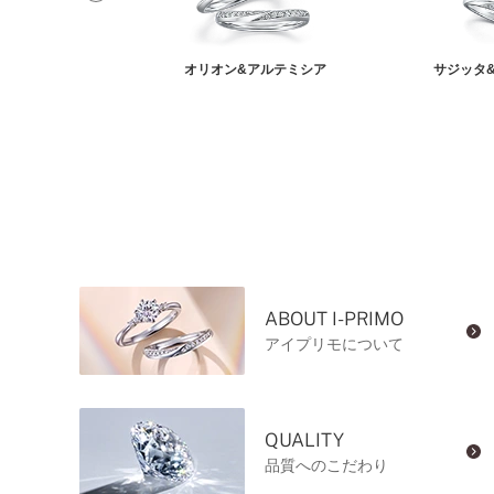
ィ&オーロラ
オリオン&アルテミシア
サジッタ
ABOUT I-PRIMO
アイプリモについて
QUALITY
品質へのこだわり