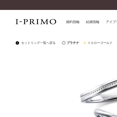
婚約指輪
結婚指輪
アイプ
セットリング一覧へ戻る
プラチナ
イエローゴールド
婚約指輪一覧
アイ
結婚指輪一覧
パー
セットリング一覧
デザ
エタニティリング一覧
品質
アニバーサリージュエリー一覧
一生
近く
コレクション
®
パーフェクトプロポーズリング
サー
ダイヤモンドプロポーズ
アフ
婚約ネックレス
ご購
ダイヤモンドシェイプコレクション