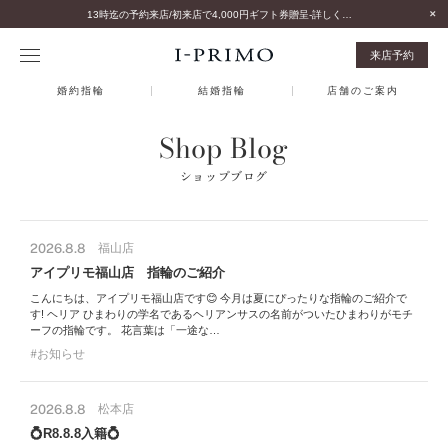
13時迄の予約来店/初来店で4,000円ギフト券贈呈-詳しくはこちら-
来店予約
婚約指輪
結婚指輪
店舗のご案内
Shop Blog
ショップブログ
2026.8.8
福山店
アイプリモ福山店 指輪のご紹介
こんにちは、アイプリモ福山店です😊 今月は夏にぴったりな指輪のご紹介で
す! ヘリア ひまわりの学名であるヘリアンサスの名前がついたひまわりがモチ
ーフの指輪です。 花言葉は「一途な…
お知らせ
2026.8.8
松本店
💍R8.8.8入籍💍