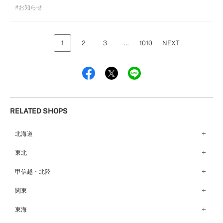
お知らせ
1
2
3
…
1010
NEXT
RELATED SHOPS
北海道
札幌店（134）
東北
函館店（180）
弘前パークホテル店（180）
甲信越・北陸
青森店（254）
甲府店（63）
関東
仙台店（147）
新潟店（168）
銀座本店（149）
東海
秋田店（123）
長野店（148）