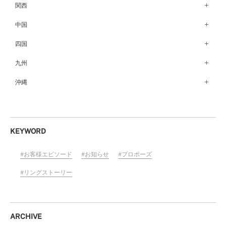
新宿店（137）
名古屋栄店（125）
関西
盛岡大通店（203）
松本店（162）
池袋店（134）
名古屋駅前店（72）
なんばパークス店（146）
中国
山形店（153）
富山店（100）
吉祥寺マルイ店（111）
豊橋店（149）
梅田茶屋町店（84）
郡山モルティ店（153）
広島店（102）
四国
金沢店（139）
町田店（142）
岐阜店（122）
梅田ハービスENT店（85）
いわき店（129）
福山店（240）
福井店（117）
高松店（172）
九州
立川店（119）
近鉄四日市店（141）
近鉄あべのハルカス店（139）
岡山店（170）
松山店（171）
大宮店（145）
福岡天神店（117）
沖縄
静岡店（188）
神戸店（122）
米子しんまち天満屋店（43）
徳島店（205）
川越店（119）
博多マルイ店（111）
浜松店（150）
沖縄PARCO CITY店（190）
ホテルモントレ姫路店（91）
山口店（150）
高知店（134）
横浜元町店（133）
小倉店（149）
沼津店（154）
京都店（149）
横浜ベイクォーター店（120）
佐賀店（94）
KEYWORD
近鉄草津店（110）
ラゾーナ川崎プラザ店（84）
長崎店（217）
奈良店（168）
お客様エピソード
お知らせ
プロポーズ
ららぽーと湘南平塚店（87）
大分店（96）
和歌山MIO店（256）
そごう千葉店（124）
リングストーリー
熊本店（133）
ららぽーとTOKYO-BAY店（110）
宮崎店（136）
柏店（141）
鹿児島店（151）
ARCHIVE
宇都宮店（143）