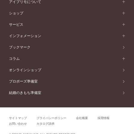
ペールブラウンゴールド
ダブルサイドメレ
アイプリモについて
V字ライン
フェミニン
ピンクゴールド
ワンメレ
50万円台～
シンプル
イエローゴールド
婚約指輪ガイド
ベビーリング
価格帯から選ぶ
フラワリー
コンビネーション
ラインメレ
モード
アイプリモについて
ペールブラウンゴールド
セベラルメレ
ショップ
40万円台～
フェミニン
ピンクゴールド
ファッションリング
50万円～
婚約指輪 人気ランキング
結婚指輪 人気ランキング
初空
エレガント
コンビネーション
ラインメレ
30万円台～
®
モード
パーソナルハンド診断
店舗一覧
ペールブラウンゴールド
ブレスレット
サービス
40万円～50万円
婚約ネックレス
エトワル
ゴージャス
20万円台～
エレガント
ピアス
30万円～40万円
デザインへのこだわり
プロポーズサポート
スワハ
北海道
インフォメーション
ダイヤモンドシェイプコレクション
10万円台～
ゴージャス
イヤリング
20万円～30万円
品質へのこだわり
プレミオン
サービス
ご来店予約について
札幌店
ブックマーク
®
パーフェクトプロポーズリング
アニバーサリーギフト
10万円～20万円
一生涯のメンテナンス
函館店
アフターサービス
ニュース一覧
コラム
ダイヤモンドプロポーズ
取扱店)エヴァンスブライダル 旭川本店
近くに店舗がある
ご購入方法・仕上げ日数
お客様の声
コラム
オンラインショップ
プロミスダイヤモンド&バースストーン
東北
SWEET STORIES
ダイヤモンド
プロポーズ準備室
婚約指輪
ブライダルアイテム
仙台店
ショップブログ
結婚のきもち準備室
結婚指輪
青森店
公式アンバサダー
リング
弘前パークホテル店
よくあるご質問
プロポーズ
秋田店
サイトマップ
プライバシーポリシー
会社概要
採用情報
結婚関連
盛岡大通店
お問い合わせ
カタログ請求
山形店
関連コラム