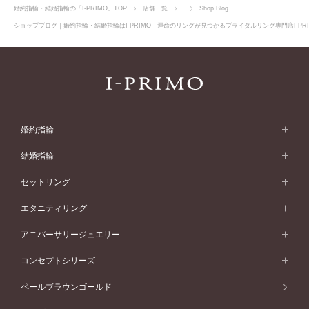
婚約指輪・結婚指輪の「I-PRIMO」TOP
店舗一覧
Shop Blog
ショップブログ｜婚約指輪・結婚指輪はI-PRIMO 運命のリングが見つかるブライダルリング専門店I-PR
婚約指輪
婚約指輪 (エンゲージリング)
結婚指輪
婚約指輪一覧
結婚指輪 (マリッジリング)
セットリング
素材から選ぶ
結婚指輪一覧
セットリング
エタニティリング
プラチナ
フォルムから選ぶ
素材から選ぶ
セットリング一覧
エタニティリング
アニバーサリージュエリー
イエローゴールド
ストレートライン
プラチナ
セッティングから選ぶ
フォルムから選ぶ
素材から選ぶ
エタニティリング一覧
アニバーサリージュエリー
コンセプトシリーズ
ピンクゴールド
ウェーブライン
イエローゴールド
ソリテール
ストレートライン
スタイルから選ぶ
プラチナ
セッティングから選ぶ
素材から選ぶ
アニバーサリージュエリー一覧
コンセプトシリーズ
ペールブラウンゴールド
ペールブラウンゴールド
V字ライン
ピンクゴールド
ワンサイドメレ
ウェーブライン
シンプル
イエローゴールド
プレーン
価格帯から選ぶ
スタイルから選ぶ
プラチナ
ネックレス
コンビネーション
オリジンビリーフ