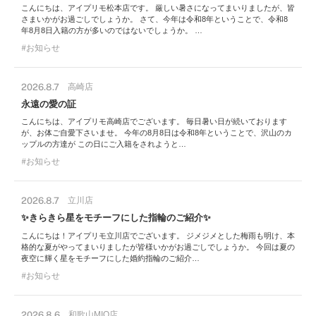
こんにちは、アイプリモ松本店です。 厳しい暑さになってまいりましたが、皆
さまいかがお過ごしでしょうか。 さて、今年は令和8年ということで、令和8
年8月8日入籍の方が多いのではないでしょうか。 …
お知らせ
2026.8.7
高崎店
永遠の愛の証
こんにちは、アイプリモ高崎店でございます。 毎日暑い日が続いております
が、お体ご自愛下さいませ。 今年の8月8日は令和8年ということで、沢山のカ
ップルの方達が この日にご入籍をされようと…
お知らせ
2026.8.7
立川店
✨きらきら星をモチーフにした指輪のご紹介✨
こんにちは！アイプリモ立川店でございます。 ジメジメとした梅雨も明け、本
格的な夏がやってまいりましたが皆様いかがお過ごしでしょうか。 今回は夏の
夜空に輝く星をモチーフにした婚約指輪のご紹介…
お知らせ
2026.8.6
和歌山MIO店