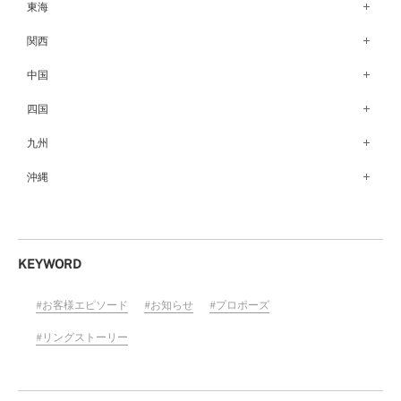
銀座本店（149）
東海
秋田店（123）
長野店（148）
新宿店（137）
名古屋栄店（125）
関西
盛岡大通店（203）
松本店（161）
池袋店（134）
名古屋駅前店（72）
なんばパークス店（146）
中国
山形店（153）
富山店（100）
吉祥寺マルイ店（111）
豊橋店（149）
梅田茶屋町店（84）
郡山モルティ店（153）
広島店（102）
四国
金沢店（139）
町田店（142）
岐阜店（122）
梅田ハービスENT店（85）
いわき店（129）
福山店（239）
福井店（117）
高松店（172）
九州
立川店（119）
近鉄四日市店（141）
近鉄あべのハルカス店（139）
岡山店（170）
松山店（171）
大宮店（145）
福岡天神店（117）
沖縄
静岡店（188）
神戸店（122）
米子しんまち天満屋店（43）
徳島店（205）
川越店（119）
博多マルイ店（111）
浜松店（150）
沖縄PARCO CITY店（190）
ホテルモントレ姫路店（91）
山口店（150）
高知店（134）
横浜元町店（133）
小倉店（149）
沼津店（154）
京都店（149）
横浜ベイクォーター店（120）
佐賀店（94）
KEYWORD
近鉄草津店（110）
ラゾーナ川崎プラザ店（84）
長崎店（217）
奈良店（168）
お客様エピソード
お知らせ
プロポーズ
ららぽーと湘南平塚店（87）
大分店（96）
和歌山MIO店（256）
そごう千葉店（124）
リングストーリー
熊本店（133）
ららぽーとTOKYO-BAY店（110）
宮崎店（136）
柏店（141）
鹿児島店（151）