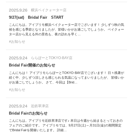
2025.9.26
横浜ベイクォーター店
9/27(sat) Bridal Fair START
こんにちは。アイプリモ横浜ベイクォーター店でございます！ 少しずつ秋の気
候を感じる季節となりましたが、皆様いかがお過ごしでしょうか。 ベイクォー
ター店から見える外の景色も、夜の訪れを早く…
お知らせ
2025.9.24
ららぽーとTOKYO-BAY店
Bridal Fair開催のお知らせ
こんにちは！ アイプリモららぽーとTOKYO-BAY店でございます！ 日々残暑が
続く中、少しずつ涼しさも感じられる気温になってまいりましたが、 皆様いか
がお過ごしでしょうか。 さて、今回は【Brid…
お知らせ
2025.9.24
近鉄草津店
Bridal Fairのお知らせ
こんにちは。アイプリモ近鉄草津店です♪ 本日は今週から始まるとっておきの
フェアのご紹介です。 アイプリモでは、9月27日(土)～月31日(金)の期間限定
でBridal Fairを開催いたします。 詳細…