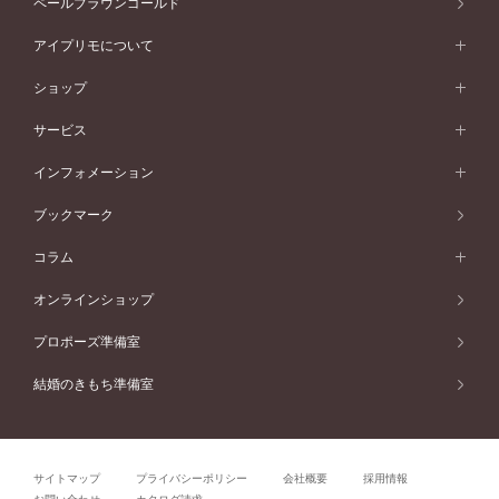
ペールブラウンゴールド
V字ライン
ピンクゴールド
ワンサイドメレ
ウェーブライン
シンプル
イエローゴールド
プレーン
価格帯から選ぶ
スタイルから選ぶ
プラチナ
ネックレス
コンビネーション
オリジンビリーフ
ペールブラウンゴールド
ダブルサイドメレ
アイプリモについて
V字ライン
フェミニン
ピンクゴールド
ワンメレ
50万円台～
シンプル
イエローゴールド
婚約指輪ガイド
ベビーリング
価格帯から選ぶ
フラワリー
コンビネーション
ラインメレ
モード
アイプリモについて
ペールブラウンゴールド
セベラルメレ
ショップ
40万円台～
フェミニン
ピンクゴールド
ファッションリング
50万円～
婚約指輪 人気ランキング
結婚指輪 人気ランキング
初空
エレガント
コンビネーション
ラインメレ
30万円台～
®
モード
パーソナルハンド診断
店舗一覧
ペールブラウンゴールド
ブレスレット
サービス
40万円～50万円
婚約ネックレス
エトワル
ゴージャス
20万円台～
エレガント
ピアス
30万円～40万円
デザインへのこだわり
プロポーズサポート
スワハ
北海道
インフォメーション
ダイヤモンドシェイプコレクション
10万円台～
ゴージャス
イヤリング
20万円～30万円
品質へのこだわり
プレミオン
サービス
ご来店予約について
札幌店
ブックマーク
®
パーフェクトプロポーズリング
アニバーサリーギフト
10万円～20万円
一生涯のメンテナンス
函館店
アフターサービス
ニュース一覧
コラム
ダイヤモンドプロポーズ
取扱店)エヴァンスブライダル 旭川本店
近くに店舗がある
ご購入方法・仕上げ日数
お客様の声
コラム
オンラインショップ
プロミスダイヤモンド&バースストーン
東北
SWEET STORIES
ダイヤモンド
プロポーズ準備室
婚約指輪
ブライダルアイテム
仙台店
ショップブログ
結婚のきもち準備室
結婚指輪
青森店
公式アンバサダー
リング
弘前パークホテル店
よくあるご質問
プロポーズ
秋田店
サイトマップ
プライバシーポリシー
会社概要
採用情報
結婚関連
盛岡大通店