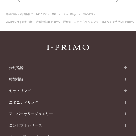
婚約指輪・結婚指輪の「I-PRIMO」TOP
Shop Blog
2025年9月
2025年9月｜婚約指輪・結婚指輪はI-PRIMO 運命のリングが見つかるブライダルリング専門店I-PRIM
婚約指輪
婚約指輪 (エンゲージリング)
結婚指輪
婚約指輪一覧
結婚指輪 (マリッジリング)
セットリング
素材から選ぶ
結婚指輪一覧
セットリング
エタニティリング
プラチナ
フォルムから選ぶ
素材から選ぶ
セットリング一覧
エタニティリング
アニバーサリージュエリー
イエローゴールド
ストレートライン
プラチナ
セッティングから選ぶ
フォルムから選ぶ
素材から選ぶ
エタニティリング一覧
アニバーサリージュエリー
コンセプトシリーズ
ピンクゴールド
ウェーブライン
イエローゴールド
ソリテール
ストレートライン
スタイルから選ぶ
プラチナ
セッティングから選ぶ
素材から選ぶ
アニバーサリージュエリー一覧
コンセプトシリーズ
ペールブラウンゴールド