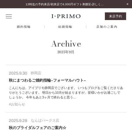
13時迄の予約来店/初来店で4,000円ギフト券贈呈-詳しくはこちら-
来店予約
婚約指輪
結婚指輪
店舗のご案内
Archive
2025年9月
2025.9.30
静岡店
秋にまつわるご婚約指輪–フォーマルハウト–
こんにちは。アイプリモ静岡店でございます。 いつもブログをご覧くださりあ
りがとうございます。 明日から10月が始まりますが、皆様いかがお過ごしで
しょうか。 今年もあと3ヶ月で終わると思う…
お知らせ
2025.9.28
なんばパークス店
秋のブライダルフェアのご案内☆