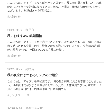
こんにちは。アイプリモなんばパークス店です。 夏の蒸し暑さが和らぎ、お出
かけにぴったりな気候になってきましたね。 本日は、Bridal Fairのお知らせで
ございます。 9/27(土) ～ 10/31(金)…
お知らせ
2025.9.27
水戸店
秋におすすめの結婚指輪
こんにちは、アイプリモ水戸店でございます。 夏の暑さも和らぎ、涼しい風が
秋を感じさせる今日この頃、皆様いかがお過ごしでしょうか。 今年は10月6日
がお月見ですね。 今回はそんなお月見の時期…
お知らせ
2025.9.27
高松店
秋の夜空にまつわるリングのご紹介
こんにちは！アイプリモ高松店です。 月や星が綺麗に見える季節になりました
ね。秋の夜は雲が少なく空気が澄んでいるため、天体観測にぴったりです。 ９
月８日の月曜日には、約３年ぶりに日本全国で皆…
リングストーリー
2025.9.26
博多マルイ店