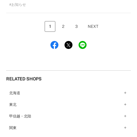
お知らせ
1
2
3
NEXT
RELATED SHOPS
北海道
札幌店（134）
東北
函館店（180）
弘前パークホテル店（180）
甲信越・北陸
青森店（254）
甲府店（63）
関東
仙台店（147）
新潟店（168）