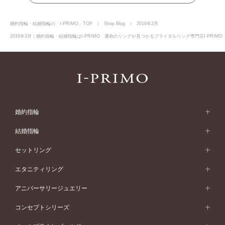
婚約指輪・結婚指輪の「I-PRIMO」TOP
Shop Blog
2016年3月
2016年3月｜婚約指輪・結婚指輪はI-PRIMO 運命のリングが見つかるブライダルリング専門店I-PRIM
婚約指輪
婚約指輪 (エンゲージリング)
結婚指輪
婚約指輪一覧
結婚指輪 (マリッジリング)
セットリング
素材から選ぶ
結婚指輪一覧
セットリング
エタニティリング
プラチナ
フォルムから選ぶ
素材から選ぶ
セットリング一覧
エタニティリング
アニバーサリージュエリー
イエローゴールド
ストレートライン
プラチナ
セッティングから選ぶ
フォルムから選ぶ
素材から選ぶ
エタニティリング一覧
アニバーサリージュエリー
コンセプトシリーズ
ピンクゴールド
ウェーブライン
イエローゴールド
ソリテール
ストレートライン
スタイルから選ぶ
プラチナ
セッティングから選ぶ
素材から選ぶ
アニバーサリージュエリー一覧
コンセプトシリーズ
ペールブラウンゴールド