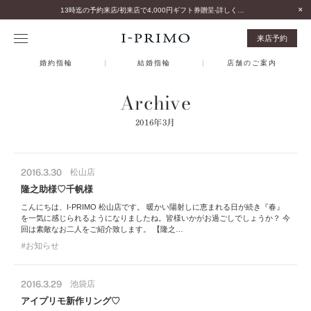
13時迄の予約来店/初来店で4,000円ギフト券贈呈-詳しくはこちら-
来店予約
婚約指輪
結婚指輪
店舗のご案内
Archive
2016年3月
2016.3.30
松山店
隆之助様♡千帆様
こんにちは、I-PRIMO 松山店です。 暖かい陽射しに恵まれる日が続き『春』
を一気に感じられるようになりましたね。皆様いかがお過ごしでしょうか？ 今
回は素敵なお二人をご紹介致します。 【隆之…
お知らせ
2016.3.29
池袋店
アイプリモ新作リング♡