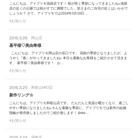
こんにちは、アイプリモ池袋店です！ 桜が咲く季節になってきましたね♪池袋
店の近くの公園では桜がすでに満開でした。皆さまのご自宅の近くはいかがで
しょうか？ さて、アイプリモでは2016年3月19日…
お知らせ
2016.3.26
岡山店
基平様♡美由希様
こんにちは、アイプリモ岡山店の谷口です。 花粉の季節となりましたが、よ
うやく『春』がやってきましたね♪ 本日も素敵なお客様をご紹介させて頂きま
す。 基平様♡美由希様です！ お…
お知らせ
2016.3.25
和歌山MIO店
新作リング☆
こんにちは。アイプリモ和歌山店です。 だんだんと気温が暖かくなり、過ごし
やすい季節になりましたね♪そんな素敵な季節に、アイプリモでは新作の結婚
指輪が発売致しましたのでご紹介致します！ &nbs…
お知らせ
2016.3.24
函館店