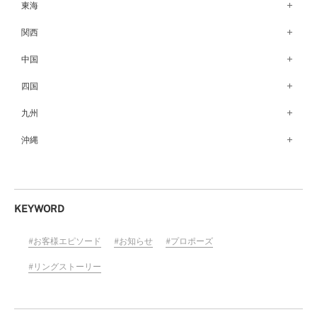
銀座本店（149）
東海
秋田店（123）
長野店（148）
新宿店（137）
名古屋栄店（125）
関西
盛岡大通店（203）
松本店（161）
池袋店（134）
名古屋駅前店（72）
なんばパークス店（146）
中国
山形店（153）
富山店（100）
吉祥寺マルイ店（111）
豊橋店（149）
梅田茶屋町店（84）
郡山モルティ店（153）
広島店（102）
四国
金沢店（139）
町田店（142）
岐阜店（122）
梅田ハービスENT店（85）
いわき店（129）
福山店（239）
福井店（117）
高松店（172）
九州
立川店（119）
近鉄四日市店（141）
近鉄あべのハルカス店（139）
岡山店（170）
松山店（171）
大宮店（145）
福岡天神店（117）
沖縄
静岡店（188）
神戸店（122）
米子しんまち天満屋店（43）
徳島店（205）
川越店（119）
博多マルイ店（111）
浜松店（150）
沖縄PARCO CITY店（190）
ホテルモントレ姫路店（91）
山口店（150）
高知店（134）
横浜元町店（133）
小倉店（149）
沼津店（154）
京都店（149）
横浜ベイクォーター店（120）
佐賀店（94）
KEYWORD
近鉄草津店（110）
ラゾーナ川崎プラザ店（84）
長崎店（217）
奈良店（168）
お客様エピソード
お知らせ
プロポーズ
ららぽーと湘南平塚店（87）
大分店（96）
和歌山MIO店（256）
そごう千葉店（124）
リングストーリー
熊本店（133）
ららぽーとTOKYO-BAY店（110）
宮崎店（136）
柏店（141）
鹿児島店（151）