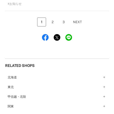
お知らせ
1
2
3
NEXT
RELATED SHOPS
北海道
札幌店（134）
東北
函館店（180）
弘前パークホテル店（180）
甲信越・北陸
青森店（254）
甲府店（63）
関東
仙台店（147）
新潟店（168）