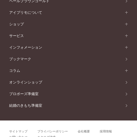
ペールブラウンゴールド
V字ライン
ピンクゴールド
ワンサイドメレ
ウェーブライン
シンプル
イエローゴールド
プレーン
価格帯から選ぶ
スタイルから選ぶ
プラチナ
ネックレス
コンビネーション
オリジンビリーフ
ペールブラウンゴールド
ダブルサイドメレ
アイプリモについて
V字ライン
フェミニン
ピンクゴールド
ワンメレ
50万円台～
シンプル
イエローゴールド
婚約指輪ガイド
ベビーリング
価格帯から選ぶ
フラワリー
コンビネーション
ラインメレ
モード
アイプリモについて
ペールブラウンゴールド
セベラルメレ
ショップ
40万円台～
フェミニン
ピンクゴールド
ファッションリング
50万円～
婚約指輪 人気ランキング
結婚指輪 人気ランキング
初空
エレガント
コンビネーション
ラインメレ
30万円台～
®
モード
パーソナルハンド診断
店舗一覧
ペールブラウンゴールド
ブレスレット
サービス
40万円～50万円
婚約ネックレス
エトワル
ゴージャス
20万円台～
エレガント
ピアス
30万円～40万円
デザインへのこだわり
プロポーズサポート
スワハ
北海道
インフォメーション
ダイヤモンドシェイプコレクション
10万円台～
ゴージャス
イヤリング
20万円～30万円
品質へのこだわり
プレミオン
サービス
ご来店予約について
札幌店
ブックマーク
®
パーフェクトプロポーズリング
アニバーサリーギフト
10万円～20万円
一生涯のメンテナンス
函館店
アフターサービス
ニュース一覧
コラム
ダイヤモンドプロポーズ
取扱店)エヴァンスブライダル 旭川本店
近くに店舗がある
ご購入方法・仕上げ日数
お客様の声
コラム
オンラインショップ
プロミスダイヤモンド&バースストーン
東北
SWEET STORIES
ダイヤモンド
プロポーズ準備室
婚約指輪
ブライダルアイテム
仙台店
ショップブログ
結婚のきもち準備室
結婚指輪
青森店
公式アンバサダー
リング
弘前パークホテル店
よくあるご質問
プロポーズ
秋田店
サイトマップ
プライバシーポリシー
会社概要
採用情報
結婚関連
盛岡大通店