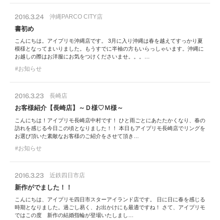
2016.3.24
沖縄PARCO CITY店
書初め
こんにちは。アイプリモ沖縄店です。 3月に入り沖縄は春を越えてすっかり夏
模様となってまいりました。もうすでに半袖の方もいらっしゃいます。沖縄に
お越しの際はお洋服にお気をつけくださいませ。。。…
お知らせ
2016.3.23
長崎店
お客様紹介【長崎店】～Ｄ様♡Ｍ様～
こんにちは！アイプリモ長崎店中村です！ ひと雨ごとにあたたかくなり、春の
訪れを感じる今日この頃となりました！！ 本日もアイプリモ長崎店でリングを
お選び頂いた素敵なお客様のご紹介をさせて頂き…
お知らせ
2016.3.23
近鉄四日市店
新作がでました！！
こんにちは、アイプリモ四日市スターアイランド店です。 日に日に春を感じる
時期となりました。過ごし易く、お出かけにも最適ですね！ さて、アイプリモ
ではこの度 新作の結婚指輪が登場いたしまし…