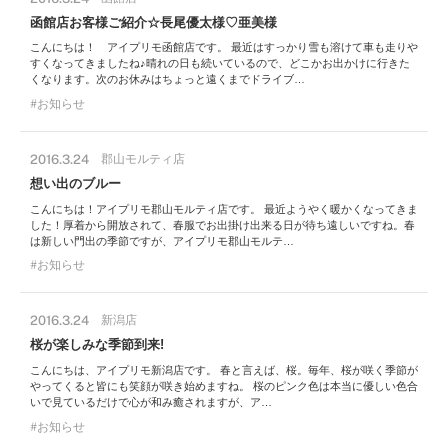
函館店お客様ご紹介☆長尾優太様♡亜美様
こんにちは！ アイプリモ函館店です。 最近はすっかり雪も溶けて車も走りや
すくなってきましたね♪晴れの日も続いているので、どこかお出かけに行きた
くなります。次のお休みはちょっと遠くまでドライブ…
お知らせ
2016.3.24
郡山モルティ店
想い出のブルー
こんにちは！アイプリモ郡山モルティ店です。 最近ようやく暖かくなってきま
した！厚着から開放されて、春服でお出掛け出来る日が待ち遠しいですね。春
は新しい門出の季節ですが、アイプリモ郡山モルテ…
お知らせ
2016.3.24
新潟店
桜が楽しみな季節到来!
こんにちは、アイプリモ新潟店です。 春と言えば、桜。毎年、桜が咲く季節が
やってくると皆にも笑顔が咲き始めますね。 桜のピンク色は本当に優しい色合
いで見ているだけで心が和み癒されますが、ア…
お知らせ