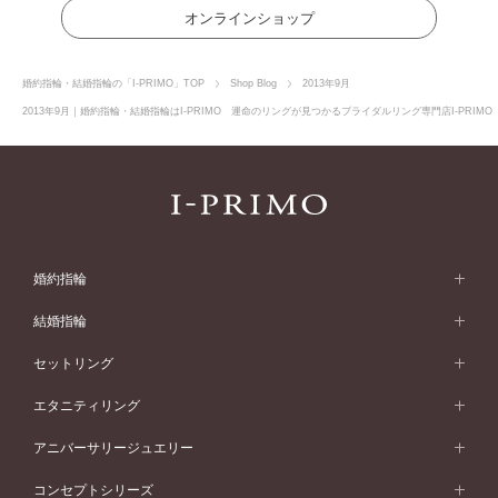
オンラインショップ
婚約指輪・結婚指輪の「I-PRIMO」TOP
Shop Blog
2013年9月
2013年9月｜婚約指輪・結婚指輪はI-PRIMO 運命のリングが見つかるブライダルリング専門店I-PRIM
婚約指輪
婚約指輪 (エンゲージリング)
結婚指輪
婚約指輪一覧
結婚指輪 (マリッジリング)
セットリング
素材から選ぶ
結婚指輪一覧
セットリング
エタニティリング
プラチナ
フォルムから選ぶ
素材から選ぶ
セットリング一覧
エタニティリング
アニバーサリージュエリー
イエローゴールド
ストレートライン
プラチナ
セッティングから選ぶ
フォルムから選ぶ
素材から選ぶ
エタニティリング一覧
アニバーサリージュエリー
コンセプトシリーズ
ピンクゴールド