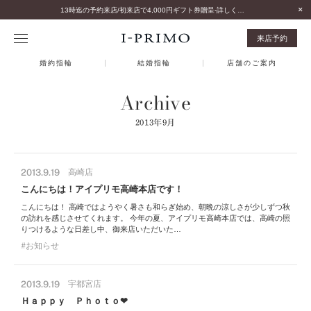
13時迄の予約来店/初来店で4,000円ギフト券贈呈-詳しくはこちら-
来店予約
婚約指輪
結婚指輪
店舗のご案内
Archive
2013年9月
2013.9.19
高崎店
こんにちは！アイプリモ高崎本店です！
こんにちは！ 高崎ではようやく暑さも和らぎ始め、朝晩の涼しさが少しずつ秋
の訪れを感じさせてくれます。 今年の夏、アイプリモ高崎本店では、高崎の照
りつけるような日差し中、御来店いただいた…
お知らせ
2013.9.19
宇都宮店
Ｈａｐｐｙ Ｐｈｏｔｏ❤