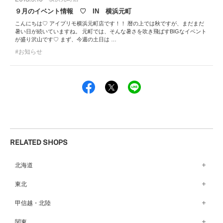
９月のイベント情報 ♡ IN 横浜元町
こんにちは♡ アイプリモ横浜元町店です！！ 暦の上では秋ですが、まだまだ
暑い日が続いていますね。 元町では、そんな暑さを吹き飛ばすBIGなイベント
が盛り沢山です♡ まず、今週の土日は …
お知らせ
RELATED SHOPS
北海道
札幌店（134）
東北
函館店（180）
弘前パークホテル店（180）
甲信越・北陸
青森店（254）
甲府店（63）
関東