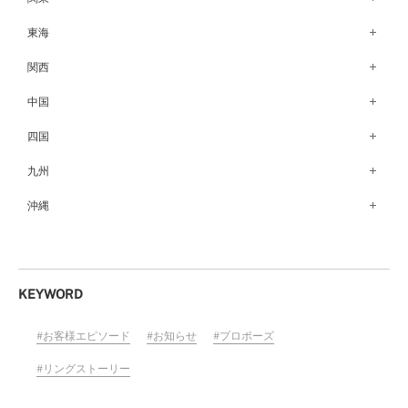
仙台店（147）
新潟店（168）
銀座本店（149）
東海
秋田店（123）
長野店（148）
新宿店（137）
名古屋栄店（125）
関西
盛岡大通店（203）
松本店（162）
池袋店（134）
名古屋駅前店（72）
なんばパークス店（146）
中国
山形店（153）
富山店（100）
吉祥寺マルイ店（111）
豊橋店（149）
梅田茶屋町店（84）
郡山モルティ店（153）
広島店（102）
四国
金沢店（139）
町田店（142）
岐阜店（122）
梅田ハービスENT店（85）
いわき店（129）
福山店（240）
福井店（117）
高松店（172）
九州
立川店（119）
近鉄四日市店（141）
近鉄あべのハルカス店（139）
岡山店（170）
松山店（171）
大宮店（145）
福岡天神店（117）
沖縄
静岡店（188）
神戸店（122）
米子しんまち天満屋店（43）
徳島店（205）
川越店（119）
博多マルイ店（111）
浜松店（150）
沖縄PARCO CITY店（190）
ホテルモントレ姫路店（91）
山口店（150）
高知店（134）
横浜元町店（133）
小倉店（149）
沼津店（154）
京都店（149）
横浜ベイクォーター店（120）
佐賀店（94）
KEYWORD
近鉄草津店（110）
ラゾーナ川崎プラザ店（84）
長崎店（217）
奈良店（168）
お客様エピソード
お知らせ
プロポーズ
ららぽーと湘南平塚店（87）
大分店（96）
和歌山MIO店（256）
そごう千葉店（124）
リングストーリー
熊本店（133）
ららぽーとTOKYO-BAY店（110）
宮崎店（136）