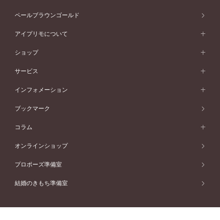
ウェーブライン
イエローゴールド
ソリテール
ストレートライン
スタイルから選ぶ
プラチナ
セッティングから選ぶ
素材から選ぶ
アニバーサリージュエリー一覧
コンセプトシリーズ
ペールブラウンゴールド
ペールブラウンゴールド
V字ライン
ピンクゴールド
ワンサイドメレ
ウェーブライン
シンプル
イエローゴールド
プレーン
価格帯から選ぶ
スタイルから選ぶ
プラチナ
ネックレス
コンビネーション
オリジンビリーフ
ペールブラウンゴールド
ダブルサイドメレ
アイプリモについて
V字ライン
フェミニン
ピンクゴールド
ワンメレ
50万円台～
シンプル
イエローゴールド
婚約指輪ガイド
ベビーリング
価格帯から選ぶ
フラワリー
コンビネーション
ラインメレ
モード
アイプリモについて
ペールブラウンゴールド
セベラルメレ
ショップ
40万円台～
フェミニン
ピンクゴールド
ファッションリング
50万円～
婚約指輪 人気ランキング
結婚指輪 人気ランキング
初空
エレガント
コンビネーション
ラインメレ
30万円台～
®
モード
パーソナルハンド診断
店舗一覧
ペールブラウンゴールド
ブレスレット
サービス
40万円～50万円
婚約ネックレス
エトワル
ゴージャス
20万円台～
エレガント
ピアス
30万円～40万円
デザインへのこだわり
プロポーズサポート
スワハ
北海道
インフォメーション
ダイヤモンドシェイプコレクション
10万円台～
ゴージャス
イヤリング
20万円～30万円
品質へのこだわり
プレミオン
サービス
ご来店予約について
札幌店
ブックマーク
®
パーフェクトプロポーズリング
アニバーサリーギフト
10万円～20万円
一生涯のメンテナンス
函館店
アフターサービス
ニュース一覧
コラム
ダイヤモンドプロポーズ
取扱店)エヴァンスブライダル 旭川本店
近くに店舗がある
ご購入方法・仕上げ日数
お客様の声
コラム
オンラインショップ
プロミスダイヤモンド&バースストーン
東北
SWEET STORIES
ダイヤモンド
プロポーズ準備室
婚約指輪
ブライダルアイテム
仙台店
ショップブログ
結婚のきもち準備室
結婚指輪
青森店
公式アンバサダー
リング
弘前パークホテル店
よくあるご質問
プロポーズ
秋田店