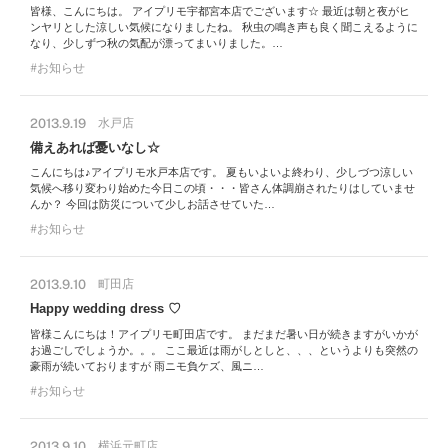
皆様、こんにちは。 アイプリモ宇都宮本店でございます☆ 最近は朝と夜がヒ
ンヤリとした涼しい気候になりましたね。 秋虫の鳴き声も良く聞こえるように
なり、少しずつ秋の気配が漂ってまいりました。…
お知らせ
2013.9.19
水戸店
備えあれば憂いなし☆
こんにちは♪アイプリモ水戸本店です。 夏もいよいよ終わり、少しづつ涼しい
気候へ移り変わり始めた今日この頃・・・皆さん体調崩されたりはしていませ
んか？ 今回は防災について少しお話させていた…
お知らせ
2013.9.10
町田店
Happy wedding dress ♡
皆様こんにちは！アイプリモ町田店です。 まだまだ暑い日が続きますがいかが
お過ごしでしょうか。。。 ここ最近は雨がしとしと、、、というよりも突然の
豪雨が続いておりますが 雨ニモ負ケズ、風ニ…
お知らせ
2013.9.10
横浜元町店