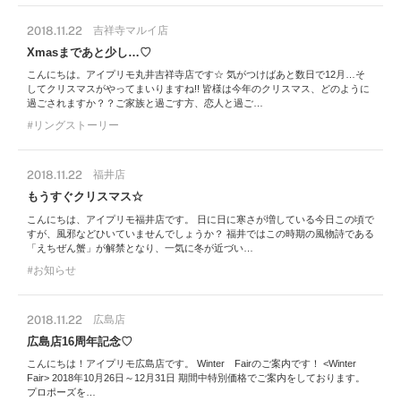
2018.11.22
吉祥寺マルイ店
Xmasまであと少し…♡
こんにちは。アイプリモ丸井吉祥寺店です☆ 気がつけばあと数日で12月…そ
してクリスマスがやってまいりますね!! 皆様は今年のクリスマス、どのように
過ごされますか？？ご家族と過ごす方、恋人と過ご…
リングストーリー
2018.11.22
福井店
もうすぐクリスマス☆
こんにちは、アイプリモ福井店です。 日に日に寒さが増している今日この頃で
すが、風邪などひいていませんでしょうか？ 福井ではこの時期の風物詩である
「えちぜん蟹」が解禁となり、一気に冬が近づい…
お知らせ
2018.11.22
広島店
広島店16周年記念♡
こんにちは！アイプリモ広島店です。 Winter Fairのご案内です！ <Winter
Fair> 2018年10月26日～12月31日 期間中特別価格でご案内をしております。
プロポーズを…