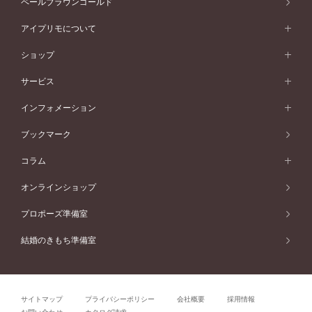
ペールブラウンゴールド
V字ライン
ピンクゴールド
ワンサイドメレ
ウェーブライン
シンプル
イエローゴールド
プレーン
価格帯から選ぶ
スタイルから選ぶ
プラチナ
ネックレス
コンビネーション
オリジンビリーフ
ペールブラウンゴールド
ダブルサイドメレ
アイプリモについて
V字ライン
フェミニン
ピンクゴールド
ワンメレ
50万円台～
シンプル
イエローゴールド
婚約指輪ガイド
ベビーリング
価格帯から選ぶ
フラワリー
コンビネーション
ラインメレ
モード
アイプリモについて
ペールブラウンゴールド
セベラルメレ
ショップ
40万円台～
フェミニン
ピンクゴールド
ファッションリング
50万円～
婚約指輪 人気ランキング
結婚指輪 人気ランキング
初空
エレガント
コンビネーション
ラインメレ
30万円台～
®
モード
パーソナルハンド診断
店舗一覧
ペールブラウンゴールド
ブレスレット
サービス
40万円～50万円
婚約ネックレス
エトワル
ゴージャス
20万円台～
エレガント
ピアス
30万円～40万円
デザインへのこだわり
プロポーズサポート
スワハ
北海道
インフォメーション
ダイヤモンドシェイプコレクション
10万円台～
ゴージャス
イヤリング
20万円～30万円
品質へのこだわり
プレミオン
サービス
ご来店予約について
札幌店
ブックマーク
®
パーフェクトプロポーズリング
アニバーサリーギフト
10万円～20万円
一生涯のメンテナンス
函館店
アフターサービス
ニュース一覧
コラム
ダイヤモンドプロポーズ
取扱店)エヴァンスブライダル 旭川本店
近くに店舗がある
ご購入方法・仕上げ日数
お客様の声
コラム
オンラインショップ
プロミスダイヤモンド&バースストーン
東北
SWEET STORIES
ダイヤモンド
プロポーズ準備室
婚約指輪
ブライダルアイテム
仙台店
ショップブログ
結婚のきもち準備室
結婚指輪
青森店
公式アンバサダー
リング
弘前パークホテル店
よくあるご質問
プロポーズ
秋田店
サイトマップ
プライバシーポリシー
会社概要
採用情報
結婚関連
盛岡大通店