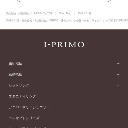
婚約指輪・結婚指輪の「I-PRIMO」TOP
Shop Blog
2018年11月
2018年11月｜婚約指輪・結婚指輪はI-PRIMO 運命のリングが見つかるブライダルリング専門店I-PRI
婚約指輪
婚約指輪 (エンゲージリング)
結婚指輪
婚約指輪一覧
結婚指輪 (マリッジリング)
セットリング
素材から選ぶ
結婚指輪一覧
セットリング
エタニティリング
プラチナ
フォルムから選ぶ
素材から選ぶ
セットリング一覧
エタニティリング
アニバーサリージュエリー
イエローゴールド
ストレートライン
プラチナ
セッティングから選ぶ
フォルムから選ぶ
素材から選ぶ
エタニティリング一覧
アニバーサリージュエリー
コンセプトシリーズ
ピンクゴールド
ウェーブライン
イエローゴールド
ソリテール
ストレートライン
スタイルから選ぶ
プラチナ
セッティングから選ぶ
素材から選ぶ
アニバーサリージュエリー一覧
コンセプトシリーズ
ペールブラウンゴールド