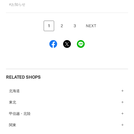
お知らせ
1
2
3
NEXT
RELATED SHOPS
北海道
札幌店（134）
東北
函館店（180）
弘前パークホテル店（180）
甲信越・北陸
青森店（254）
甲府店（63）
関東
仙台店（147）
新潟店（168）