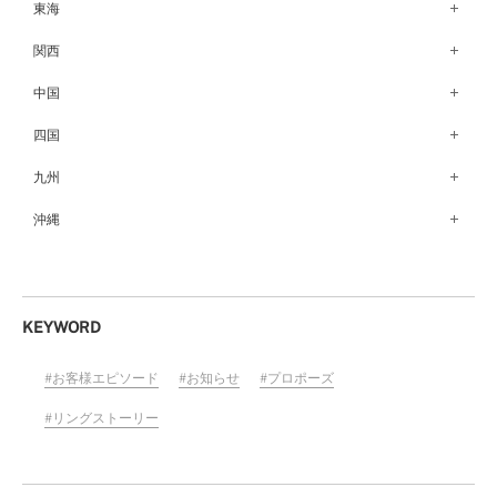
銀座本店（149）
東海
秋田店（123）
長野店（148）
新宿店（137）
名古屋栄店（125）
関西
盛岡大通店（203）
松本店（162）
池袋店（134）
名古屋駅前店（72）
なんばパークス店（146）
中国
山形店（153）
富山店（100）
吉祥寺マルイ店（111）
豊橋店（149）
梅田茶屋町店（84）
郡山モルティ店（153）
広島店（102）
四国
金沢店（139）
町田店（142）
岐阜店（122）
梅田ハービスENT店（85）
いわき店（129）
福山店（240）
福井店（117）
高松店（172）
九州
立川店（119）
近鉄四日市店（141）
近鉄あべのハルカス店（139）
岡山店（170）
松山店（171）
大宮店（145）
福岡天神店（117）
沖縄
静岡店（188）
神戸店（122）
米子しんまち天満屋店（43）
徳島店（205）
川越店（119）
博多マルイ店（111）
浜松店（150）
沖縄PARCO CITY店（190）
ホテルモントレ姫路店（91）
山口店（150）
高知店（134）
横浜元町店（133）
小倉店（149）
沼津店（154）
京都店（149）
横浜ベイクォーター店（120）
佐賀店（94）
KEYWORD
近鉄草津店（110）
ラゾーナ川崎プラザ店（84）
長崎店（217）
奈良店（168）
お客様エピソード
お知らせ
プロポーズ
ららぽーと湘南平塚店（87）
大分店（96）
和歌山MIO店（256）
そごう千葉店（124）
リングストーリー
熊本店（133）
ららぽーとTOKYO-BAY店（110）
宮崎店（136）
柏店（141）
鹿児島店（151）