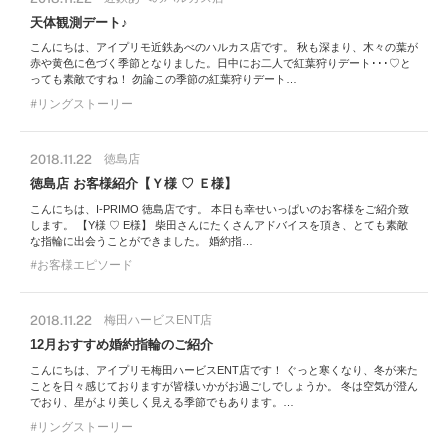
天体観測デート♪
こんにちは、アイプリモ近鉄あべのハルカス店です。 秋も深まり、木々の葉が
赤や黄色に色づく季節となりました。日中にお二人で紅葉狩りデート･･･♡と
っても素敵ですね！ 勿論この季節の紅葉狩りデート…
リングストーリー
2018.11.22
徳島店
徳島店 お客様紹介【Ｙ様 ♡ Ｅ様】
こんにちは、I-PRIMO 徳島店です。 本日も幸せいっぱいのお客様をご紹介致
します。 【Y様 ♡ E様】 柴田さんにたくさんアドバイスを頂き、とても素敵
な指輪に出会うことができました。 婚約指…
お客様エピソード
2018.11.22
梅田ハービスENT店
12月おすすめ婚約指輪のご紹介
こんにちは、アイプリモ梅田ハービスENT店です！ ぐっと寒くなり、冬が来た
ことを日々感じておりますが皆様いかがお過ごしでしょうか。 冬は空気が澄ん
でおり、星がより美しく見える季節でもあります。…
リングストーリー