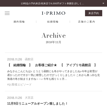
13時迄の予約来店/初来店で4,000円ギフト券贈呈-詳しくはこちら-
来店予約
婚約指輪
結婚指輪
店舗のご案内
Archive
2018年11月
2018.11.26
函館店
【 結婚指輪 】 お客様ご紹介★ 【 アイプリモ函館店 】
みなさんこんにちは♪ とうとう函館にも冬がやってきましたね♪今年は初雪が
遅かったのですが一気に積雪したのでびっくりしました☆ これから真っ白な北
海道の冬が始まりますね～～♪ 今年も残り１ヶ月…
お客様エピソード
2018.11.26
大宮店
11月9日リニューアルオープン致しました！