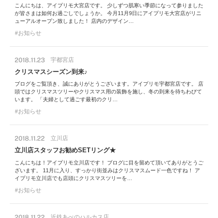
こんにちは、アイプリモ大宮店です。 少しずつ肌寒い季節になって参りました
が皆さまは如何お過ごしでしょうか。 今月11月9日にアイプリモ大宮店がリニ
ューアルオープン致しました！ 店内のデザイン…
お知らせ
2018.11.23
宇都宮店
クリスマスシーズン到来♪
ブログをご覧頂き、誠にありがとうございます。アイプリモ宇都宮店です。 店
頭ではクリスマスツリーやクリスマス用の装飾を施し、冬の到来を待ちわびて
います。 「夫婦として過ごす最初のクリ…
お知らせ
2018.11.22
立川店
立川店スタッフお勧めSETリング★
こんにちは！アイプリモ立川店です！ ブログに目を留めて頂いてありがとうご
ざいます。 11月に入り、すっかり街並みはクリスマスムード一色ですね！ ア
イプリモ立川店でも店頭にクリスマスツリーを…
お知らせ
2018.11.22
近鉄あべのハルカス店