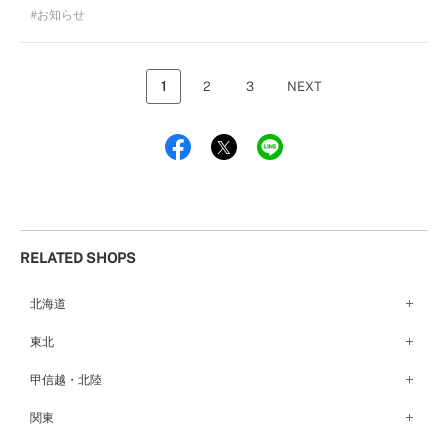
お知らせ
1
2
3
NEXT
RELATED SHOPS
北海道
札幌店（134）
東北
函館店（180）
弘前パークホテル店（180）
甲信越・北陸
青森店（254）
甲府店（63）
関東
仙台店（147）
新潟店（168）