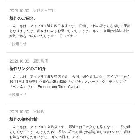
2021.10.30
近鉄四日市店
新作のご紹介♪
こんにちは。アイプリモ近鉄四日市店です。 日増しに秋の深まりを感じる季節
となりましたが、皆さまいかがお過ごしでしょうか。 さて、今回は待望の新作
婚約指輪をご紹介いたします！ 【 シグナ …
お知らせ
2021.10.30
鹿児島店
新作リングのご紹介
こんにちは。アイプリモ鹿児島店です。 今回ご紹介するのは、アイプリモから
10月1日より発売した新作の婚約指輪 「シグナ」とハーフエタニティリング
「ヘレネ」です。 Engagement Ring【Cygna】…
お知らせ
2021.10.30
宮崎店
新作の婚約指輪
こんにちは、アイプリモ宮崎店です。 最近では日の入りも早くなり、一段と秋
らしくなってまいりましたね。 季節の変わり目は体調を崩しやすいので、皆様
お気をつけくださいませ。 さて本日は、アイ…