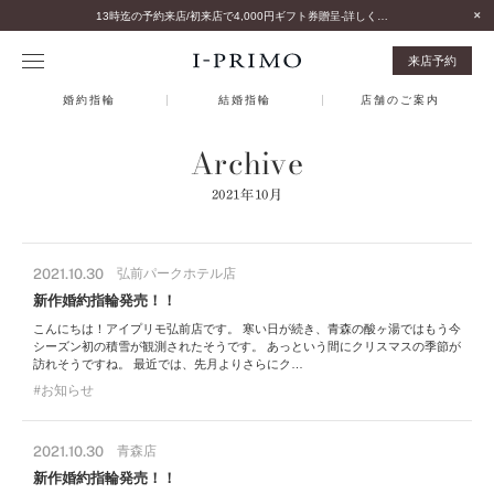
13時迄の予約来店/初来店で4,000円ギフト券贈呈-詳しくはこちら-
来店予約
婚約指輪
結婚指輪
店舗のご案内
Archive
2021年10月
2021.10.30
弘前パークホテル店
新作婚約指輪発売！！
こんにちは！アイプリモ弘前店です。 寒い日が続き、青森の酸ヶ湯ではもう今
シーズン初の積雪が観測されたそうです。 あっという間にクリスマスの季節が
訪れそうですね。 最近では、先月よりさらにク…
お知らせ
2021.10.30
青森店
新作婚約指輪発売！！