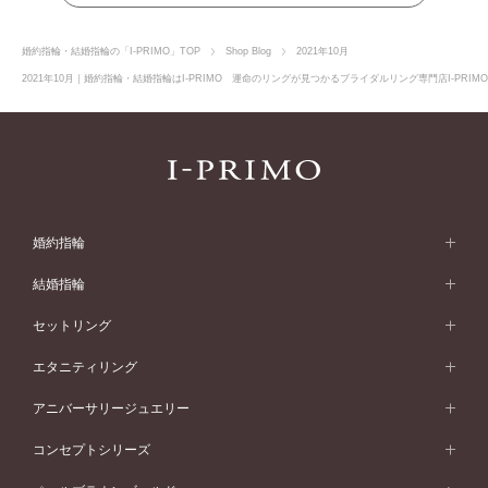
婚約指輪・結婚指輪の「I-PRIMO」TOP
Shop Blog
2021年10月
2021年10月｜婚約指輪・結婚指輪はI-PRIMO 運命のリングが見つかるブライダルリング専門店I-PRI
婚約指輪
婚約指輪 (エンゲージリング)
結婚指輪
婚約指輪一覧
結婚指輪 (マリッジリング)
セットリング
素材から選ぶ
結婚指輪一覧
セットリング
エタニティリング
プラチナ
フォルムから選ぶ
素材から選ぶ
セットリング一覧
エタニティリング
アニバーサリージュエリー
イエローゴールド
ストレートライン
プラチナ
セッティングから選ぶ
フォルムから選ぶ
素材から選ぶ
エタニティリング一覧
アニバーサリージュエリー
コンセプトシリーズ
ピンクゴールド
ウェーブライン
イエローゴールド
ソリテール
ストレートライン
スタイルから選ぶ
プラチナ
セッティングから選ぶ
素材から選ぶ
アニバーサリージュエリー一覧
コンセプトシリーズ
ペールブラウンゴールド