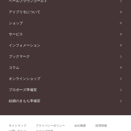
ペールブラウンゴールド
V字ライン
ピンクゴールド
ワンサイドメレ
ウェーブライン
シンプル
イエローゴールド
プレーン
価格帯から選ぶ
スタイルから選ぶ
プラチナ
ネックレス
コンビネーション
オリジンビリーフ
ペールブラウンゴールド
ダブルサイドメレ
アイプリモについて
V字ライン
フェミニン
ピンクゴールド
ワンメレ
50万円台～
シンプル
イエローゴールド
婚約指輪ガイド
ベビーリング
価格帯から選ぶ
フラワリー
コンビネーション
ラインメレ
モード
アイプリモについて
ペールブラウンゴールド
セベラルメレ
ショップ
40万円台～
フェミニン
ピンクゴールド
ファッションリング
50万円～
婚約指輪 人気ランキング
結婚指輪 人気ランキング
初空
エレガント
コンビネーション
ラインメレ
30万円台～
®
モード
パーソナルハンド診断
店舗一覧
ペールブラウンゴールド
ブレスレット
サービス
40万円～50万円
婚約ネックレス
エトワル
ゴージャス
20万円台～
エレガント
ピアス
30万円～40万円
デザインへのこだわり
プロポーズサポート
スワハ
北海道
インフォメーション
ダイヤモンドシェイプコレクション
10万円台～
ゴージャス
イヤリング
20万円～30万円
品質へのこだわり
プレミオン
サービス
ご来店予約について
札幌店
ブックマーク
®
パーフェクトプロポーズリング
アニバーサリーギフト
10万円～20万円
一生涯のメンテナンス
函館店
アフターサービス
ニュース一覧
コラム
ダイヤモンドプロポーズ
取扱店)エヴァンスブライダル 旭川本店
近くに店舗がある
ご購入方法・仕上げ日数
お客様の声
コラム
オンラインショップ
プロミスダイヤモンド&バースストーン
東北
SWEET STORIES
ダイヤモンド
プロポーズ準備室
婚約指輪
ブライダルアイテム
仙台店
ショップブログ
結婚のきもち準備室
結婚指輪
青森店
公式アンバサダー
リング
弘前パークホテル店
よくあるご質問
プロポーズ
秋田店
サイトマップ
プライバシーポリシー
会社概要
採用情報
結婚関連
盛岡大通店