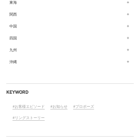
銀座本店（149）
東海
秋田店（123）
長野店（148）
新宿店（137）
名古屋栄店（125）
関西
盛岡大通店（203）
松本店（162）
池袋店（134）
名古屋駅前店（72）
なんばパークス店（146）
中国
山形店（153）
富山店（100）
吉祥寺マルイ店（111）
豊橋店（149）
梅田茶屋町店（84）
郡山モルティ店（153）
広島店（102）
四国
金沢店（139）
町田店（142）
岐阜店（122）
梅田ハービスENT店（85）
いわき店（129）
福山店（240）
福井店（117）
高松店（172）
九州
立川店（119）
近鉄四日市店（141）
近鉄あべのハルカス店（139）
岡山店（170）
松山店（171）
大宮店（145）
福岡天神店（117）
沖縄
静岡店（188）
神戸店（122）
米子しんまち天満屋店（43）
徳島店（205）
川越店（119）
博多マルイ店（111）
浜松店（150）
沖縄PARCO CITY店（190）
ホテルモントレ姫路店（91）
山口店（150）
高知店（134）
横浜元町店（133）
小倉店（149）
沼津店（154）
京都店（149）
横浜ベイクォーター店（120）
佐賀店（94）
KEYWORD
近鉄草津店（110）
ラゾーナ川崎プラザ店（84）
長崎店（217）
奈良店（168）
お客様エピソード
お知らせ
プロポーズ
ららぽーと湘南平塚店（87）
大分店（96）
和歌山MIO店（256）
そごう千葉店（124）
リングストーリー
熊本店（133）
ららぽーとTOKYO-BAY店（110）
宮崎店（136）
柏店（141）
鹿児島店（151）