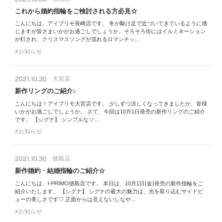
これから婚約指輪をご検討される方必見☆
こんにちは。アイプリモ長崎店です。 冬が駆け足で近づいてきているように感
じますが皆さまいかがお過ごしでしょうか。そろそろ街にはイルミネーション
が灯され、クリスマスソングが流れるロマンチッ…
お知らせ
2021.10.30
大宮店
新作リングのご紹介♪
こんにちは！アイプリモ大宮店です。 少しずつ涼しくなってきましたが、皆様
いかがお過ごしでしょうか。 さて、今回は10月1日発売の新作リングのご紹介
です。 【シグナ】 シンプルなソ…
お知らせ
2021.10.30
徳島店
新作婚約・結婚指輪のご紹介☆
こんにちは、I-PRIMO徳島店です。 本日は、10月1日(金)発売の新作指輪をご
紹介いたします。 【シグナ】 シグナの最大の魅力は、光を取り込むサイドビ
ューの美しさです♡ 正面からは見えないしなや…
お知らせ