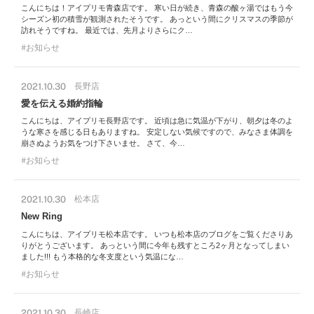
こんにちは！アイプリモ青森店です。 寒い日が続き、青森の酸ヶ湯ではもう今
シーズン初の積雪が観測されたそうです。 あっという間にクリスマスの季節が
訪れそうですね。 最近では、先月よりさらにク…
お知らせ
2021.10.30
長野店
愛を伝える婚約指輪
こんにちは、アイプリモ長野店です。 近頃は急に気温が下がり、朝夕は冬のよ
うな寒さを感じる日もありますね。 安定しない気候ですので、みなさま体調を
崩さぬようお気をつけ下さいませ。 さて、今…
お知らせ
2021.10.30
松本店
New Ring
こんにちは、アイプリモ松本店です。 いつも松本店のブログをご覧くださりあ
りがとうございます。 あっという間に今年も残すところ2ヶ月となってしまい
ました!!! もう本格的な冬支度という気温にな…
お知らせ
2021.10.30
長崎店