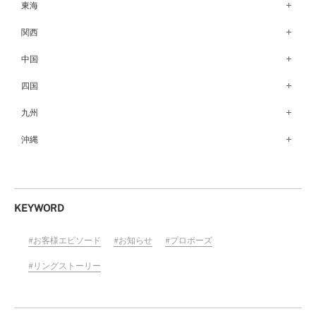
銀座本店（149）
東海
秋田店（123）
長野店（148）
新宿店（137）
名古屋栄店（125）
関西
盛岡大通店（203）
松本店（161）
池袋店（134）
名古屋駅前店（72）
なんばパークス店（146）
中国
山形店（153）
富山店（100）
吉祥寺マルイ店（111）
豊橋店（149）
梅田茶屋町店（84）
郡山モルティ店（153）
広島店（102）
四国
金沢店（139）
町田店（142）
岐阜店（122）
梅田ハービスENT店（85）
いわき店（129）
福山店（239）
福井店（117）
高松店（172）
九州
立川店（119）
近鉄四日市店（141）
近鉄あべのハルカス店（139）
岡山店（170）
松山店（171）
大宮店（145）
福岡天神店（117）
沖縄
静岡店（188）
神戸店（122）
米子しんまち天満屋店（43）
徳島店（205）
川越店（119）
博多マルイ店（111）
浜松店（150）
沖縄PARCO CITY店（190）
ホテルモントレ姫路店（91）
山口店（150）
高知店（134）
横浜元町店（133）
小倉店（149）
沼津店（154）
京都店（149）
横浜ベイクォーター店（120）
佐賀店（94）
KEYWORD
近鉄草津店（110）
ラゾーナ川崎プラザ店（84）
長崎店（217）
奈良店（168）
お客様エピソード
お知らせ
プロポーズ
ららぽーと湘南平塚店（87）
大分店（96）
和歌山MIO店（256）
そごう千葉店（124）
リングストーリー
熊本店（133）
ららぽーとTOKYO-BAY店（110）
宮崎店（136）
柏店（141）
鹿児島店（151）