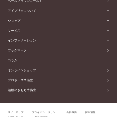
ペールブラウンゴールド
V字ライン
ピンクゴールド
ワンサイドメレ
ウェーブライン
シンプル
イエローゴールド
プレーン
価格帯から選ぶ
スタイルから選ぶ
プラチナ
ネックレス
コンビネーション
オリジンビリーフ
ペールブラウンゴールド
ダブルサイドメレ
アイプリモについて
V字ライン
フェミニン
ピンクゴールド
ワンメレ
50万円台～
シンプル
イエローゴールド
婚約指輪ガイド
ベビーリング
価格帯から選ぶ
フラワリー
コンビネーション
ラインメレ
モード
アイプリモについて
ペールブラウンゴールド
セベラルメレ
ショップ
40万円台～
フェミニン
ピンクゴールド
ファッションリング
50万円～
婚約指輪 人気ランキング
結婚指輪 人気ランキング
初空
エレガント
コンビネーション
ラインメレ
30万円台～
®
モード
パーソナルハンド診断
店舗一覧
ペールブラウンゴールド
ブレスレット
サービス
40万円～50万円
婚約ネックレス
エトワル
ゴージャス
20万円台～
エレガント
ピアス
30万円～40万円
デザインへのこだわり
プロポーズサポート
スワハ
北海道
インフォメーション
ダイヤモンドシェイプコレクション
10万円台～
ゴージャス
イヤリング
20万円～30万円
品質へのこだわり
プレミオン
サービス
ご来店予約について
札幌店
ブックマーク
®
パーフェクトプロポーズリング
アニバーサリーギフト
10万円～20万円
一生涯のメンテナンス
函館店
アフターサービス
ニュース一覧
コラム
ダイヤモンドプロポーズ
取扱店)エヴァンスブライダル 旭川本店
近くに店舗がある
ご購入方法・仕上げ日数
お客様の声
コラム
オンラインショップ
プロミスダイヤモンド&バースストーン
東北
SWEET STORIES
ダイヤモンド
プロポーズ準備室
婚約指輪
ブライダルアイテム
仙台店
ショップブログ
結婚のきもち準備室
結婚指輪
青森店
公式アンバサダー
リング
弘前パークホテル店
よくあるご質問
プロポーズ
秋田店
サイトマップ
プライバシーポリシー
会社概要
採用情報
結婚関連
盛岡大通店