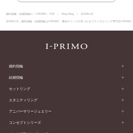
婚約指輪・結婚指輪の「I-PRIMO」TOP
Shop Blog
2019年1月
2019年1月｜婚約指輪・結婚指輪はI-PRIMO 運命のリングが見つかるブライダルリング専門店I-PRIM
婚約指輪
婚約指輪 (エンゲージリング)
結婚指輪
婚約指輪一覧
結婚指輪 (マリッジリング)
セットリング
素材から選ぶ
結婚指輪一覧
セットリング
エタニティリング
プラチナ
フォルムから選ぶ
素材から選ぶ
セットリング一覧
エタニティリング
アニバーサリージュエリー
イエローゴールド
ストレートライン
プラチナ
セッティングから選ぶ
フォルムから選ぶ
素材から選ぶ
エタニティリング一覧
アニバーサリージュエリー
コンセプトシリーズ
ピンクゴールド
ウェーブライン
イエローゴールド
ソリテール
ストレートライン
スタイルから選ぶ
プラチナ
セッティングから選ぶ
素材から選ぶ
アニバーサリージュエリー一覧
コンセプトシリーズ
ペールブラウンゴールド