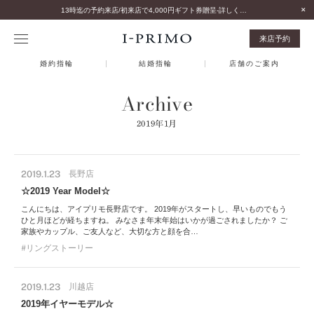
13時迄の予約来店/初来店で4,000円ギフト券贈呈-詳しくはこちら-
来店予約
婚約指輪
結婚指輪
店舗のご案内
Archive
2019年1月
2019.1.23
長野店
☆2019 Year Model☆
こんにちは、アイプリモ長野店です。 2019年がスタートし、早いものでもう
ひと月ほどが経ちますね。 みなさま年末年始はいかが過ごされましたか？ ご
家族やカップル、ご友人など、大切な方と顔を合…
リングストーリー
2019.1.23
川越店
2019年イヤーモデル☆