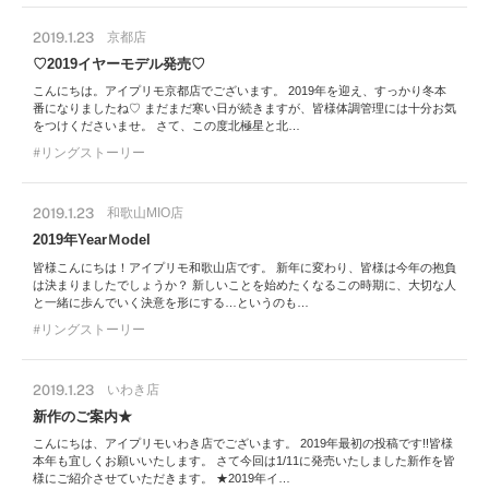
2019.1.23
京都店
♡2019イヤーモデル発売♡
こんにちは。アイプリモ京都店でございます。 2019年を迎え、すっかり冬本
番になりましたね♡ まだまだ寒い日が続きますが、皆様体調管理には十分お気
をつけくださいませ。 さて、この度北極星と北…
リングストーリー
2019.1.23
和歌山MIO店
2019年YearＭodel
皆様こんにちは！アイプリモ和歌山店です。 新年に変わり、皆様は今年の抱負
は決まりましたでしょうか？ 新しいことを始めたくなるこの時期に、大切な人
と一緒に歩んでいく決意を形にする…というのも…
リングストーリー
2019.1.23
いわき店
新作のご案内★
こんにちは、アイプリモいわき店でございます。 2019年最初の投稿です!!皆様
本年も宜しくお願いいたします。 さて今回は1/11に発売いたしました新作を皆
様にご紹介させていただきます。 ★2019年イ…