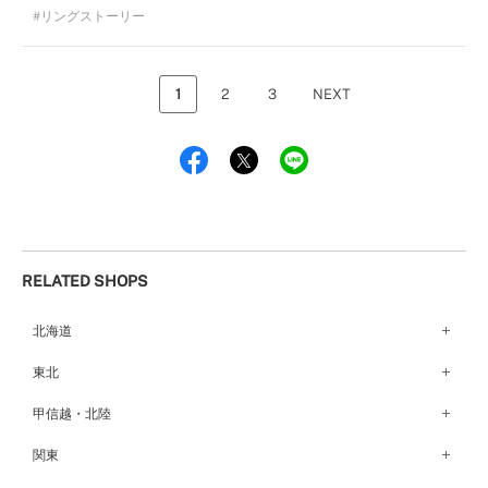
リングストーリー
1
2
3
NEXT
RELATED SHOPS
北海道
札幌店（134）
東北
函館店（180）
弘前パークホテル店（180）
甲信越・北陸
青森店（254）
甲府店（63）
関東
仙台店（147）
新潟店（168）