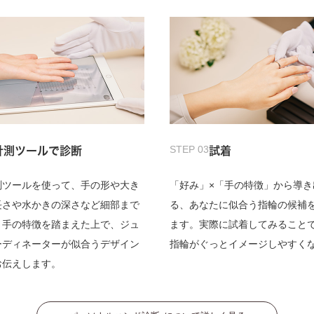
STEP 03
計測ツールで診断
試着
測ツールを使って、手の形や大き
「好み」×「手の特徴」から導き
長さや水かきの深さなど細部まで
る、あなたに似合う指輪の候補
。手の特徴を踏まえた上で、ジュ
ます。実際に試着してみること
ーディネーターが似合うデザイン
指輪がぐっとイメージしやすく
お伝えします。