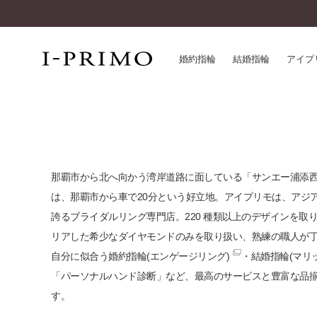
婚約指輪
結婚指輪
アイプ
婚約指輪一覧
アイ
結婚指輪一覧
パー
セットリング一覧
デザ
那覇市から北へ向かう湾岸道路に面している「サンエー浦添西海岸
エタニティリング一覧
品質
は、那覇市から車で20分という好立地。アイプリモは、アジ
アニバーサリージュエリー一覧
一生
誇るブライダルリング専門店。220 種類以上のデザインを取
近く
リアした希少なダイヤモンドのみを取り扱い、熟練の職人が
コレクション
自分に似合う
婚約指輪(エンゲージリング)
・
結婚指輪(マリ
®
パーフェクトプロポーズリング
サー
「パーソナルハンド診断」など、最高のサービスと豊富な品
ダイヤモンドプロポーズ
アフ
す。
婚約ネックレス
ご購
ダイヤモンドシェイプコレクション