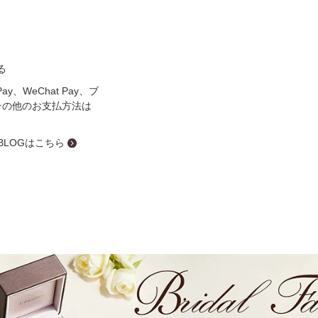
ミスダイヤモンド&バースストー
イダルアイテム
る
ポーズサポート
y、WeChat Pay、ブ
その他のお支払方法は
ップ
一覧
 BLOGはこちら
店予約について