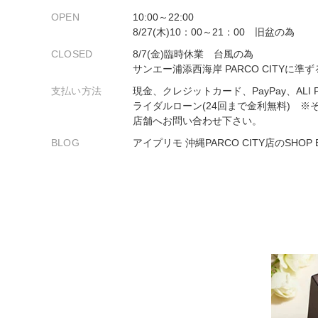
プロ
ペールブラウンゴールド
OPEN
10:00～22:00
ン
8/27(木)10：00～21：00 旧盆の為
ブラ
CLOSED
8/7(金)臨時休業 台風の為
コンセプトシリーズ
サンエー浦添西海岸 PARCO CITYに準ず
プロ
オリジンビリーフ
支払い方法
現金、クレジットカード、PayPay、ALI Pa
フラワリー
ライダルローン(24回まで金利無料) ※
初空
ショ
店舗へお問い合わせ下さい。
エトワル
店舗
BLOG
アイプリモ 沖縄PARCO CITY店のSHOP
スワハ
ご来
プレミオン