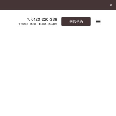
0120-220-338
来店予約
9:30～16:00
受付時間：
/ 通話無料
ブックマーク
ONLINE SHOP
ご来店予約
予約専用ダイヤル
0120-220-338
9:30～16:00
（受付時間：
・通話無料）
カタログ請求
お問い合わせ