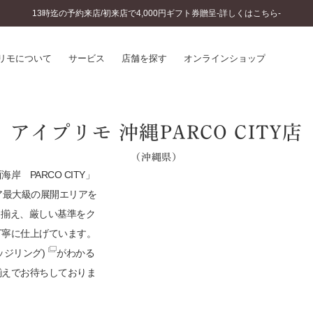
13時迄の予約来店/初来店で4,000円ギフト券贈呈-詳しくはこちら-
リモについて
サービス
店舗を探す
オンラインショップ
プリモについて
婚約指輪とは
アイプリモ 沖縄PARCO CITY店
結婚指輪とは
®
ソナルハンド診断
（沖縄県）
セットリングとは
インへのこだわり
 PARCO CITY」
エタニティリングとは
へのこだわり
ア最大級の展開エリアを
涯のメンテナンス
り揃え、厳しい基準をク
ニュース一覧
に店舗がある
丁寧に仕上げています。
お客様の声
ッジリング)
がわかる
SWEET STORIES
ビス
ショップブログ
揃えでお待ちしておりま
ターサービス
コラム
入方法・仕上げ日数
よくあるご質問