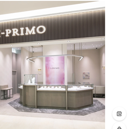
るブライダルリング専門店。広々とした店内で
最高のサービスと豊富な
お楽しみいただけます。