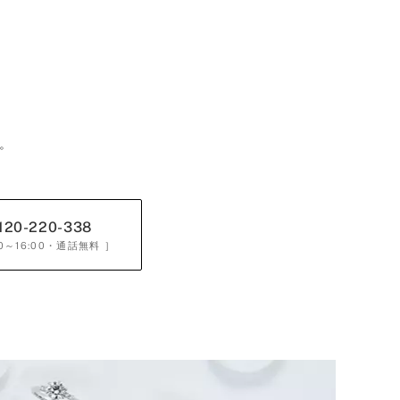
。
120-220-338
0～16:00
・通話無料 ］