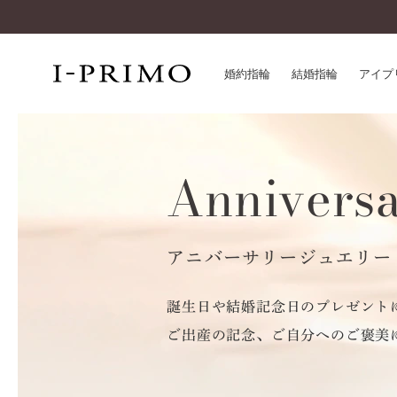
婚約指輪
結婚指輪
アイプ
婚約指輪一覧
アイ
Anniversa
結婚指輪一覧
パー
セットリング一覧
デザ
エタニティリング一覧
品質
アニバーサリージュエリー一覧
アニバーサリージュエリー
一生
近く
コレクション
誕生日や結婚記念日のプレゼント
®
パーフェクトプロポーズリング
サー
ご出産の記念、ご自分へのご褒美
ダイヤモンドプロポーズ
アフ
婚約ネックレス
ご購
ダイヤモンドシェイプコレクション