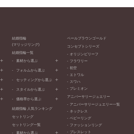
結婚指輪
ペールブラウンゴールド
(マリッジリング)
コンセプトシリーズ
結婚指輪一覧
オリジンビリーフ
素材から選ぶ
フラワリー
初空
プラチナ
フォルムから選ぶ
エトワル
イエローゴールド
ストレートライン
セッティングから選ぶ
スワハ
ピンクゴールド
ウェーブライン
プレーン
プレミオン
ド
ペールブラウンゴールド
スタイルから選ぶ
V字ライン
ワンメレ
コンビネーション
アニバーサリージュエリー
シンプル
価格帯から選ぶ
セベラルメレ
フェミニン
アニバーサリージュエリー一覧
50万円～
ラインメレ
結婚指輪 人気ランキング
モード
ネックレス
40万円～50万円
セットリング
エレガント
ベビーリング
30万円～40万円
セットリング一覧
ゴージャス
ファッションリング
20万円～30万円
ブレスレット
素材から選ぶ