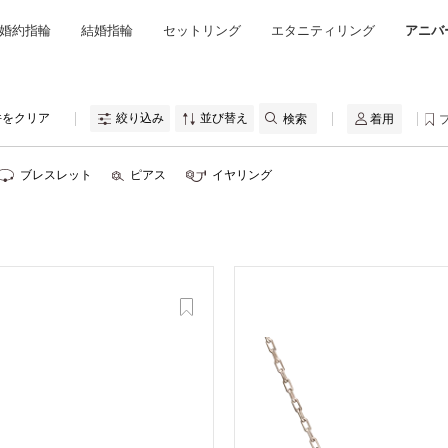
ミスダイヤモンド&バースストー
婚約指輪
結婚指輪
セットリング
エタニティリング
アニバ
イダルアイテム
ポーズサポート
件をクリア
絞り込み
並び替え
着用
ップ
ブレスレット
ピアス
イヤリング
一覧
店予約について