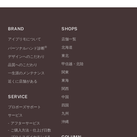
BRAND
SHOPS
アイプリモについて
店舗一覧
®
北海道
パーソナルハンド診断
東北
デザインへのこだわり
甲信越・北陸
品質へのこだわり
関東
一生涯のメンテナンス
東海
近くに店舗がある
関西
SERVICE
中国
四国
プロポーズサポート
九州
サービス
沖縄
アフターサービス
ご購入方法・仕上げ日数
COLUMN
プロミスダイヤモンド&