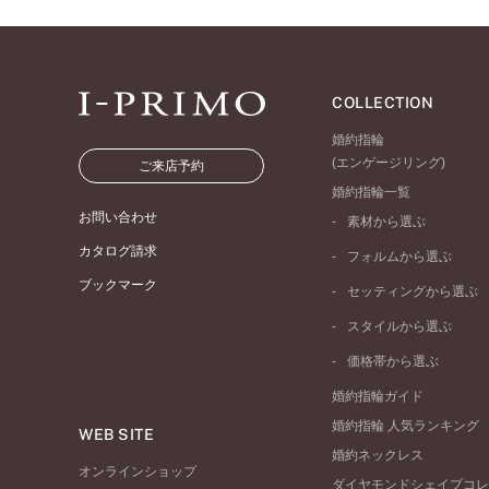
COLLECTION
婚約指輪
(エンゲージリング)
ご来店予約
婚約指輪一覧
お問い合わせ
素材から選ぶ
プラチナ
カタログ請求
フォルムから選ぶ
イエローゴールド
ブックマーク
ストレートライン
セッティングから選ぶ
ピンクゴールド
ウェーブライン
ソリテール
ペールブラウンゴール
スタイルから選ぶ
V字ライン
ワンサイドメレ
コンビネーション
シンプル
価格帯から選ぶ
ダブルサイドメレ
フェミニン
50万円台～
ラインメレ
婚約指輪ガイド
モード
40万円台～
婚約指輪 人気ランキング
エレガント
WEB SITE
30万円台～
婚約ネックレス
ゴージャス
20万円台～
オンラインショップ
ダイヤモンドシェイプコレ