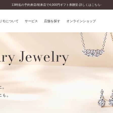
13時迄の予約来店/初来店で4,000円ギフト券贈呈-詳しくはこちら-
リモについて
サービス
店舗を探す
オンラインショップ
プリモについて
婚約指輪とは
ry Jewelry
結婚指輪とは
®
ソナルハンド診断
セットリングとは
インへのこだわり
エタニティリングとは
へのこだわり
涯のメンテナンス
ニュース一覧
に店舗がある
お客様の声
に。
SWEET STORIES
ビス
にも。
ショップブログ
ターサービス
コラム
入方法・仕上げ日数
よくあるご質問