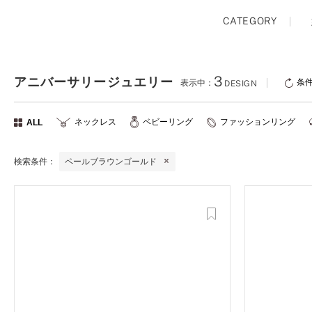
プロ
ペールブラウンゴールド
ン
CATEGORY
ブラ
コンセプトシリーズ
プロ
オリジンビリーフ
3
アニバーサリージュエリー
条
表示中：
DESIGN
フラワリー
初空
ショ
ネックレス
ベビーリング
ファッションリング
ALL
エトワル
店舗
スワハ
ご来
検索条件：
ペールブラウンゴールド
プレミオン