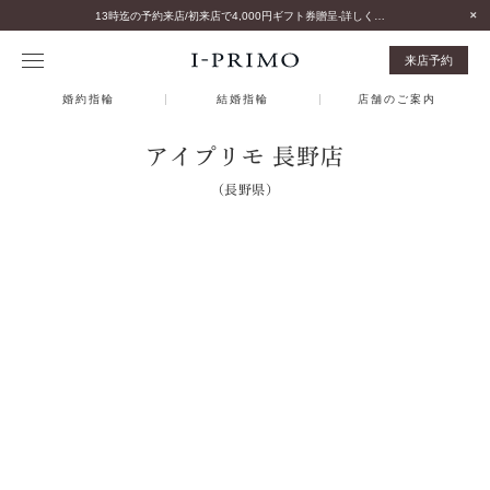
13時迄の予約来店/初来店で4,000円ギフト券贈呈-詳しくはこちら-
来店予約
婚約指輪
結婚指輪
店舗のご案内
アイプリモ 長野店
（長野県）