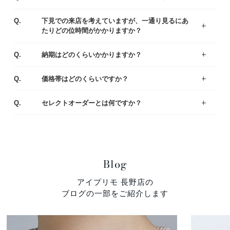
ご予約なしでもご覧いただけますが、事前にご予約をいただけるとお待たせすることなくスムーズにご案内させていただきます。
A.
Q.
下見での来店を考えていますが、一通り見るにあ
たりどの位時間がかかりますか？
お客様により様々ですが、ゆっくりご覧いただきますと、だいたい1時間半～2時間くらいお時間をいただく場合が多いです。お急ぎの場合は、予めお伝え頂ければご都合に合わせてご案内いたします。
A.
Q.
納期はどのくらいかかりますか？
出来上がりまでは4週間程度お時間を頂戴いたします。お急ぎの場合は店舗にてご相談ください。
A.
Q.
価格帯はどのくらいですか？
一般的な平均価格は婚約指輪が30～40万、結婚指輪は20～25万です。
様々なラインナップの中から、ご予算にあわせてご提案いたしますのでお気軽にご相談ください。
A.
Q.
セレクトオーダーとは何ですか？
デザイン・素材・ダイヤモンドをお好みやご予算に合わせて選んでいただくことができます。おふたりにとって特別な婚約指輪（エンゲージリング）・結婚指輪（マリッジリング）になるように熟練の職人がひとつひとつ丁寧に製作しています。
A.
Blog
アイプリモ 長野店の
ブログの一部をご紹介します