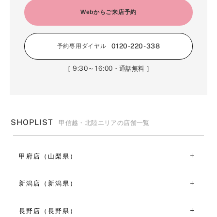
Webからご来店予約
0120-220-338
予約専用ダイヤル
9:30～16:00
［
・通話無料 ］
SHOPLIST
甲信越・北陸エリアの店舗一覧
甲府店（山梨県）
〒409-3867山梨県中巨摩郡昭和町清水新居1603
TEL：055-244-5601
新潟店（新潟県）
11:00～19:00
〒950-0909新潟県新潟市中央区八千代２丁目１-１
VIEW MORE
TEL：025-255-6086
長野店（長野県）