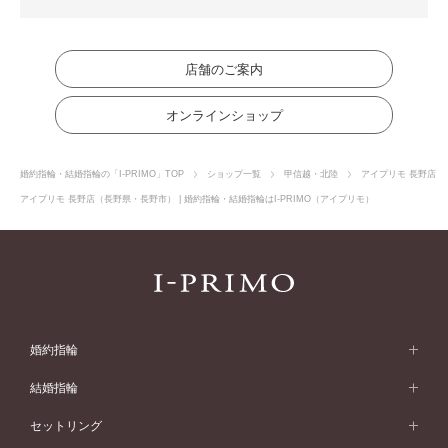
店舗のご案内
オンラインショップ
婚約指輪・結婚指輪の「I-PRIMO」TOP
ショップ一覧
甲信越・北陸
アイプリモ 長野店
アイプリモ 長野店（長野県・長野市） | 婚約指輪・結婚指輪はI-PRIMO（アイプリモ）
婚約指輪
婚約指輪 (エンゲージリング)
結婚指輪
婚約指輪一覧
結婚指輪 (マリッジリング)
セットリング