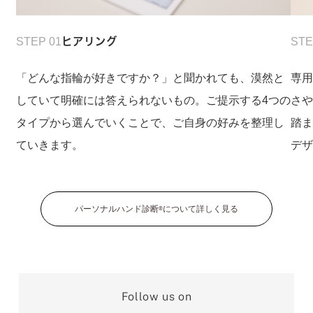
STEP 01
ヒアリング
STE
「どんな指輪が好きですか？」と聞かれても、漠然と
専
していて明確には答えられないもの。ご提示する4つの
さ
タイプから選んでいくことで、ご自身の好みを整理し
踏
ていきます。
デ
パーソナルハンド診断
について詳しく見る
®
Follow us on