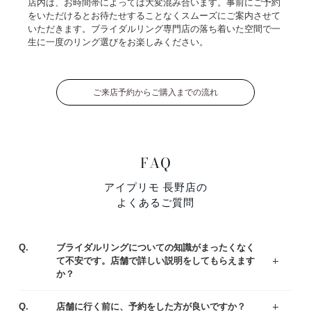
店内は、お時間帯によっては大変混み合います。事前にご予約
をいただけるとお待たせすることなくスムーズにご案内させて
いただきます。ブライダルリング専門店の落ち着いた空間で一
生に一度のリング選びをお楽しみください。
ご来店予約からご購入までの流れ
FAQ
アイプリモ 長野店の
よくあるご質問
Q.
ブライダルリングについての知識がまったくなく
て不安です。店舗で詳しい説明をしてもらえます
か？
ジュエリーコーディネーターの資格を持つ専門スタッフがお客様一人ひとりの運命のリング選びをサポートいたします。わからないことや不安なことがあれば、お気軽にご質問ください。
まずはアイプリモの人気なデザインをご紹介している、リングランキングも参考くださいませ。
A.
Q.
店舗に行く前に、予約をした方が良いですか？