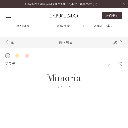
13時迄の予約来店/初来店で4,000円ギフト券贈呈-詳しくはこちら-
来店予約
婚約指輪
結婚指輪
店舗のご案内
一覧へ戻る
前
次
プラチナ
Mimoria
ミモリア