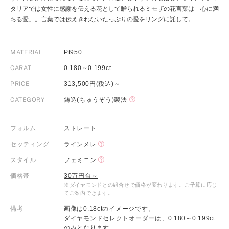
タリアでは女性に感謝を伝える花として贈られるミモザの花言葉は「心に満
ちる愛」。言葉では伝えきれないたっぷりの愛をリングに託して。
MATERIAL
Pt950
CARAT
0.180～0.199ct
PRICE
313,500円(税込)～
CATEGORY
鋳造(ちゅうぞう)製法
フォルム
ストレート
セッティング
ラインメレ
スタイル
フェミニン
価格帯
30万円台～
※ダイヤモンドとの組合せで価格が変わります。ご予算に応じ
てご案内できます。
備考
画像は0.18ctのイメージです。
ダイヤモンドセレクトオーダーは、0.180～0.199ct
のみとなります。