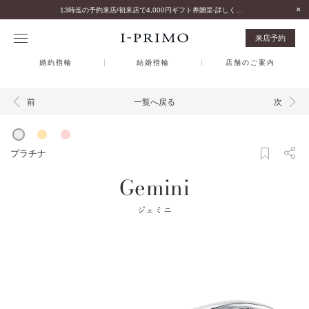
13時迄の予約来店/初来店で4,000円ギフト券贈呈-詳しくはこちら-
来店予約
婚約指輪
結婚指輪
店舗のご案内
一覧へ戻る
前
次
プラチナ
Gemini
ジェミニ