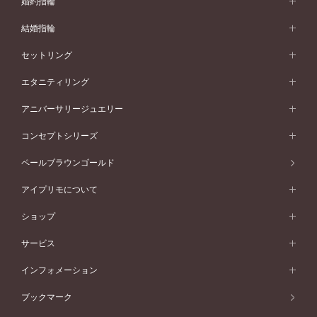
婚約指輪
婚約指輪 (エンゲージリング)
結婚指輪
婚約指輪一覧
結婚指輪 (マリッジリング)
セットリング
素材から選ぶ
結婚指輪一覧
セットリング
エタニティリング
プラチナ
フォルムから選ぶ
素材から選ぶ
セットリング一覧
エタニティリング
アニバーサリージュエリー
イエローゴールド
ストレートライン
プラチナ
セッティングから選ぶ
フォルムから選ぶ
素材から選ぶ
エタニティリング一覧
アニバーサリージュエリー
コンセプトシリーズ
ピンクゴールド
ウェーブライン
イエローゴールド
ソリテール
ストレートライン
スタイルから選ぶ
プラチナ
セッティングから選ぶ
素材から選ぶ
アニバーサリージュエリー一覧
コンセプトシリーズ
ペールブラウンゴールド
ペールブラウンゴールド
V字ライン
ピンクゴールド
ワンサイドメレ
ウェーブライン
シンプル
イエローゴールド
プレーン
価格帯から選ぶ
スタイルから選ぶ
プラチナ
ネックレス
コンビネーション
オリジンビリーフ
ペールブラウンゴールド
ダブルサイドメレ
アイプリモについて
V字ライン
フェミニン
ピンクゴールド
ワンメレ
50万円台～
シンプル
イエローゴールド
婚約指輪ガイド
ベビーリング
価格帯から選ぶ
フラワリー
コンビネーション
ラインメレ
モード
アイプリモについて
ペールブラウンゴールド
セベラルメレ
ショップ
40万円台～
フェミニン
ピンクゴールド
ファッションリング
50万円～
婚約指輪 人気ランキング
結婚指輪 人気ランキング
初空
エレガント
コンビネーション
ラインメレ
30万円台～
®
モード
パーソナルハンド診断
店舗一覧
ペールブラウンゴールド
ブレスレット
サービス
40万円～50万円
婚約ネックレス
エトワル
ゴージャス
20万円台～
エレガント
ピアス
30万円～40万円
デザインへのこだわり
プロポーズサポート
スワハ
北海道
インフォメーション
ダイヤモンドシェイプコレクション
10万円台～
ゴージャス
イヤリング
20万円～30万円
品質へのこだわり
プレミオン
サービス
ご来店予約について
札幌店
ブックマーク
®
パーフェクトプロポーズリング
アニバーサリーギフト
10万円～20万円
一生涯のメンテナンス
函館店
アフターサービス