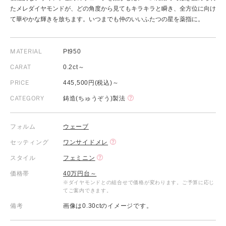
たメレダイヤモンドが、どの角度から見てもキラキラと瞬き、全方位に向け
て華やかな輝きを放ちます。いつまでも仲のいいふたつの星を薬指に。
MATERIAL
Pt950
CARAT
0.2ct～
PRICE
445,500円(税込)～
CATEGORY
鋳造(ちゅうぞう)製法
フォルム
ウェーブ
セッティング
ワンサイドメレ
スタイル
フェミニン
価格帯
40万円台～
※ダイヤモンドとの組合せで価格が変わります。ご予算に応じ
てご案内できます。
備考
画像は0.30ctのイメージです。