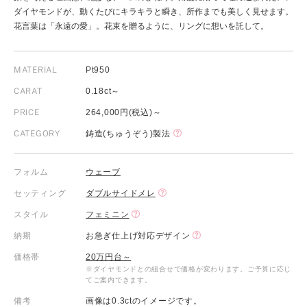
ダイヤモンドが、動くたびにキラキラと瞬き、所作までも美しく見せます。
花言葉は「永遠の愛」。花束を贈るように、リングに想いを託して。
MATERIAL
Pt950
CARAT
0.18ct～
PRICE
264,000円(税込)～
CATEGORY
鋳造(ちゅうぞう)製法
フォルム
ウェーブ
セッティング
ダブルサイドメレ
スタイル
フェミニン
納期
お急ぎ仕上げ対応デザイン
価格帯
20万円台～
※ダイヤモンドとの組合せで価格が変わります。ご予算に応じ
てご案内できます。
備考
画像は0.3ctのイメージです。