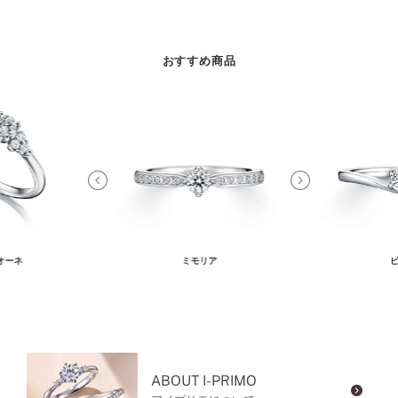
おすすめ商品
オーネ
ミモリア
ピ
ABOUT I-PRIMO