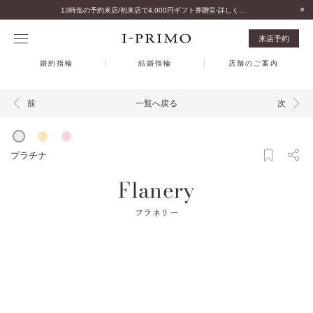
13時迄の予約来店/初来店で4,000円ギフト券贈呈-詳しくはこちら-
来店予約
婚約指輪
結婚指輪
店舗のご案内
一覧へ戻る
前
次
プラチナ
Flanery
フラネリー