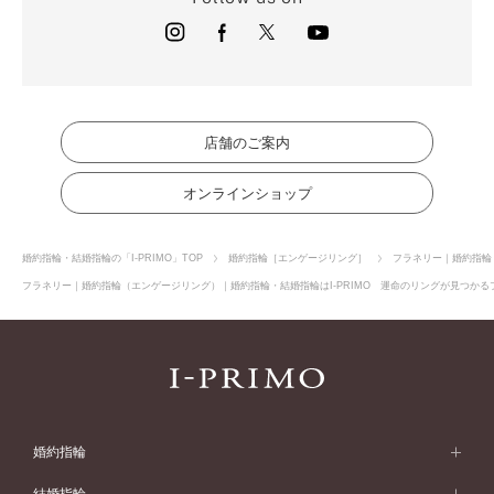
店舗のご案内
オンラインショップ
婚約指輪・結婚指輪の「I-PRIMO」TOP
婚約指輪［エンゲージリング］
フラネリー｜婚約指輪
フラネリー｜婚約指輪（エンゲージリング）｜婚約指輪・結婚指輪はI-PRIMO 運命のリングが見つかるブ
婚約指輪
婚約指輪 (エンゲージリング)