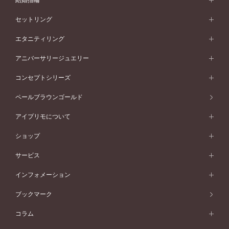
結婚指輪
婚約指輪一覧
結婚指輪 (マリッジリング)
セットリング
素材から選ぶ
結婚指輪一覧
セットリング
エタニティリング
プラチナ
フォルムから選ぶ
素材から選ぶ
セットリング一覧
エタニティリング
アニバーサリージュエリー
イエローゴールド
ストレートライン
プラチナ
セッティングから選ぶ
フォルムから選ぶ
素材から選ぶ
エタニティリング一覧
アニバーサリージュエリー
コンセプトシリーズ
ピンクゴールド
ウェーブライン
イエローゴールド
ソリテール
ストレートライン
スタイルから選ぶ
プラチナ
セッティングから選ぶ
素材から選ぶ
アニバーサリージュエリー一覧
コンセプトシリーズ
ペールブラウンゴールド
ペールブラウンゴールド
V字ライン
ピンクゴールド
ワンサイドメレ
ウェーブライン
シンプル
イエローゴールド
プレーン
価格帯から選ぶ
スタイルから選ぶ
プラチナ
ネックレス
コンビネーション
オリジンビリーフ
ペールブラウンゴールド
ダブルサイドメレ
アイプリモについて
V字ライン
フェミニン
ピンクゴールド
ワンメレ
50万円台～
シンプル
イエローゴールド
婚約指輪ガイド
ベビーリング
価格帯から選ぶ
フラワリー
コンビネーション
ラインメレ
モード
アイプリモについて
ペールブラウンゴールド
セベラルメレ
ショップ
40万円台～
フェミニン
ピンクゴールド
ファッションリング
50万円～
婚約指輪 人気ランキング
結婚指輪 人気ランキング
初空
エレガント
コンビネーション
ラインメレ
30万円台～
®
モード
パーソナルハンド診断
店舗一覧
ペールブラウンゴールド
ブレスレット
サービス
40万円～50万円
婚約ネックレス
エトワル
ゴージャス
20万円台～
エレガント
ピアス
30万円～40万円
デザインへのこだわり
プロポーズサポート
スワハ
北海道
インフォメーション
ダイヤモンドシェイプコレクション
10万円台～
ゴージャス
イヤリング
20万円～30万円
品質へのこだわり
プレミオン
サービス
ご来店予約について
札幌店
ブックマーク
®
パーフェクトプロポーズリング
アニバーサリーギフト
10万円～20万円
一生涯のメンテナンス
函館店
アフターサービス
ニュース一覧
コラム
ダイヤモンドプロポーズ
取扱店)エヴァンスブライダル 旭川本店
近くに店舗がある
ご購入方法・仕上げ日数
お客様の声