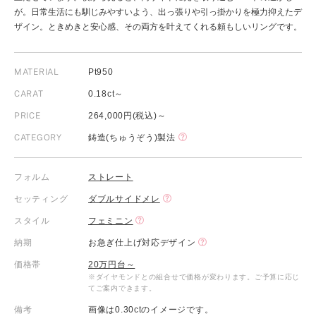
が。日常生活にも馴じみやすいよう、出っ張りや引っ掛かりを極力抑えたデ
ザイン。ときめきと安心感、その両方を叶えてくれる頼もしいリングです。
MATERIAL
Pt950
CARAT
0.18ct～
PRICE
264,000円(税込)～
CATEGORY
鋳造(ちゅうぞう)製法
フォルム
ストレート
セッティング
ダブルサイドメレ
スタイル
フェミニン
納期
お急ぎ仕上げ対応デザイン
価格帯
20万円台～
※ダイヤモンドとの組合せで価格が変わります。ご予算に応じ
てご案内できます。
備考
画像は0.30ctのイメージです。