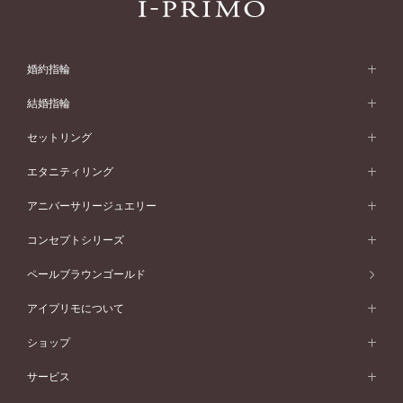
婚約指輪
婚約指輪 (エンゲージリング)
結婚指輪
婚約指輪一覧
結婚指輪 (マリッジリング)
セットリング
素材から選ぶ
結婚指輪一覧
セットリング
エタニティリング
プラチナ
フォルムから選ぶ
素材から選ぶ
セットリング一覧
エタニティリング
アニバーサリージュエリー
イエローゴールド
ストレートライン
プラチナ
セッティングから選ぶ
フォルムから選ぶ
素材から選ぶ
エタニティリング一覧
アニバーサリージュエリー
コンセプトシリーズ
ピンクゴールド
ウェーブライン
イエローゴールド
ソリテール
ストレートライン
スタイルから選ぶ
プラチナ
セッティングから選ぶ
素材から選ぶ
アニバーサリージュエリー一覧
コンセプトシリーズ
ペールブラウンゴールド
ペールブラウンゴールド
V字ライン
ピンクゴールド
ワンサイドメレ
ウェーブライン
シンプル
イエローゴールド
プレーン
価格帯から選ぶ
スタイルから選ぶ
プラチナ
ネックレス
コンビネーション
オリジンビリーフ
ペールブラウンゴールド
ダブルサイドメレ
アイプリモについて
V字ライン
フェミニン
ピンクゴールド
ワンメレ
50万円台～
シンプル
イエローゴールド
婚約指輪ガイド
ベビーリング
価格帯から選ぶ
フラワリー
コンビネーション
ラインメレ
モード
アイプリモについて
ペールブラウンゴールド
セベラルメレ
ショップ
40万円台～
フェミニン
ピンクゴールド
ファッションリング
50万円～
婚約指輪 人気ランキング
結婚指輪 人気ランキング
初空
エレガント
コンビネーション
ラインメレ
30万円台～
®
モード
パーソナルハンド診断
店舗一覧
ペールブラウンゴールド
ブレスレット
サービス
40万円～50万円
婚約ネックレス
エトワル
ゴージャス
20万円台～
エレガント
ピアス