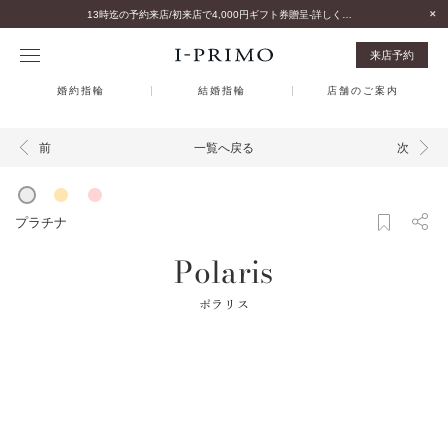
13時迄の予約来店/初来店で4,000円ギフト券贈呈-詳しくはこちら-
来店予約
婚約指輪
結婚指輪
店舗のご案内
一覧へ戻る
前
次
プラチナ
Polaris
ポラリス