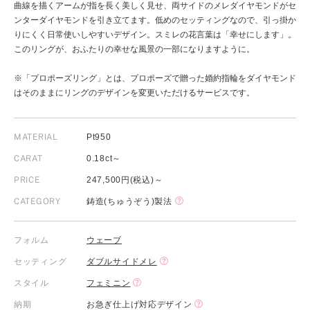
曲線を描くアームが指を長く美しく見せ、両サイドのメレダイヤモンドがセ
ンターダイヤモンドを引き立てます。低めのセッティングなので、引っ掛か
りにくく日常使いしやすいデザイン。スミレの花言葉は「幸せにします」。
このリングが、おふたりの幸せな風景の一部になりますように。
※「プロポーズリング」とは、プロポーズで贈った婚約指輪をダイヤモンド
はそのままにリングのデザインを変更いただけるサービスです。
MATERIAL
Pt950
CARAT
0.18ct～
PRICE
247,500円(税込)～
CATEGORY
鋳造(ちゅうぞう)製法
フォルム
ウェーブ
セッティング
ダブルサイドメレ
スタイル
フェミニン
納期
お急ぎ仕上げ対応デザイン