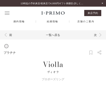
13時迄の予約来店/初来店で4,000円ギフト券贈呈-詳しくはこちら-
来店予約
婚約指輪
結婚指輪
店舗のご案内
一覧へ戻る
前
次
プラチナ
Violla
ヴィオラ
プロポーズリング