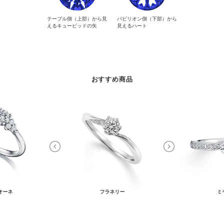
テーブル側（上部）から見
パビリオン側（下部）から
えるキューピッドの矢
見えるハート
おすすめ商品
オーネ
フラネリー
ミ