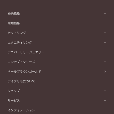
婚約指輪
婚約指輪 (エンゲージリング)
結婚指輪
婚約指輪一覧
結婚指輪 (マリッジリング)
セットリング
素材から選ぶ
結婚指輪一覧
セットリング
エタニティリング
プラチナ
フォルムから選ぶ
素材から選ぶ
セットリング一覧
エタニティリング
アニバーサリージュエリー
イエローゴールド
ストレートライン
プラチナ
セッティングから選ぶ
フォルムから選ぶ
素材から選ぶ
エタニティリング一覧
アニバーサリージュエリー
コンセプトシリーズ
ピンクゴールド
ウェーブライン
イエローゴールド
ソリテール
ストレートライン
スタイルから選ぶ
プラチナ
セッティングから選ぶ
素材から選ぶ
アニバーサリージュエリー一覧
コンセプトシリーズ
ペールブラウンゴールド
ペールブラウンゴールド
V字ライン
ピンクゴールド
ワンサイドメレ
ウェーブライン
シンプル
イエローゴールド
プレーン
価格帯から選ぶ
スタイルから選ぶ
プラチナ
ネックレス
コンビネーション
オリジンビリーフ
ペールブラウンゴールド
ダブルサイドメレ
アイプリモについて
V字ライン
フェミニン
ピンクゴールド
ワンメレ
50万円台～
シンプル
イエローゴールド
婚約指輪ガイド
ベビーリング
価格帯から選ぶ
フラワリー
コンビネーション
ラインメレ
モード
アイプリモについて
ペールブラウンゴールド
セベラルメレ
ショップ
40万円台～
フェミニン
ピンクゴールド
ファッションリング
50万円～
婚約指輪 人気ランキング
結婚指輪 人気ランキング
初空
エレガント
コンビネーション
ラインメレ
30万円台～
®
モード
パーソナルハンド診断
店舗一覧
ペールブラウンゴールド
ブレスレット
サービス
40万円～50万円
婚約ネックレス
エトワル
ゴージャス
20万円台～
エレガント
ピアス
30万円～40万円
デザインへのこだわり
プロポーズサポート
スワハ
北海道
インフォメーション
ダイヤモンドシェイプコレクション
10万円台～