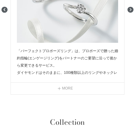
「パーフェクトプロポーズリング」は、プロポーズで贈った婚
約指輪(エンゲージリング)をパートナーのご要望に沿って後か
を
ら変更できるサービス。
モ
ダイヤモンドはそのままに、100種類以上のリングやネックレ
さ
スの中からパートナーのお好みのデザインに変更することが可
能。贈る側と受け取る側の気持ちに寄り添ったサービスです。
MORE
アイプリモのラインアップでも一番人気の「シリウス」、美し
いウェーブラインとメレダイヤモンドが特徴的な「フラネリ
ー」「ヴィオラ」の3種類のリングの中からお選びいただけま
す。
Collection
デザインの変更がない場合でも、パートナーの指に合わせたサ
イズ調整も承ります。