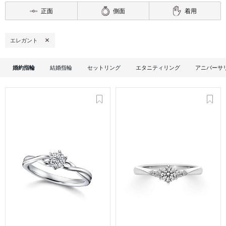
正面
側面
着用
エレガント
婚約指輪
結婚指輪
セットリング
エタニティリング
アニバーサ