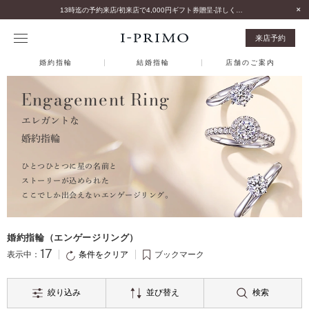
13時迄の予約来店/初来店で4,000円ギフト券贈呈-詳しくはこちら-
来店予約
婚約指輪
結婚指輪
店舗のご案内
Engagement Ring
エレガントな
婚約指輪
ひとつひとつに星の名前と
ストーリーが込められた
ここでしか出会えないエンゲージリング。
婚約指輪（エンゲージリング）
17
条件をクリア
表示中：
ブックマーク
絞り込み
並び替え
検索