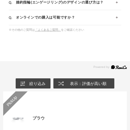
婚約指輪(エンゲージリング)のデザインの選び方は？
数は指輪のサイズ＋7文字です。(例：サイズ7号の場
ブライダルリングとして一番人気があるのはプラチナで
合、14文字まで)※一部例外商品がございます。
す｡白く輝く美しさを特長に持つプラチナは、希少性が
オンラインでの購入は可能ですか？
高く、変質や変色の心配が少ないことから、愛の証であ
一般的なデザインの選び方のポイントについてお伝えし
メッセージ刻印を詳しく見る
るブライダルリングに相応しいとされています。
ます。
※その他のご質問は
「よくあるご質問」
をご確認ください
◆ストレート…コーディネートを選ばず、飽きのこない
オンラインでも購入可能です。
プラチナの婚約指輪一覧
デザインのものが多いです。シンプルでベーシックなデ
店頭と共通のアフターサービスをご用意しておりますの
イエローゴールドの婚約指輪一覧
ザインをお好みの方におすすめです。
で、ご安心ください。電話でのご相談も承っておりま
ピンクゴールドの婚約指輪一覧
◆ウェーブ…左手薬指の流れに沿ってデザインされてい
す。
コンビネーションの婚約指輪一覧
るため、着け心地が良いデザインです。柔らかいライン
I-PRIMOオンラインショップ
で指を綺麗に見せたい方におすすめです。
◆V字…手の甲に向かってV字形をしたラインをもつデ
絞り込み
表示：評価が高い順
ザインです。V字が縦のラインを強調させるため、指を
細く長く見せたい方におすすめです。
お好みや指の見え方などいろいろとお試しいただいた上
でお好きなデザインをお選びください。
プラウ
ストレートの婚約指輪一覧