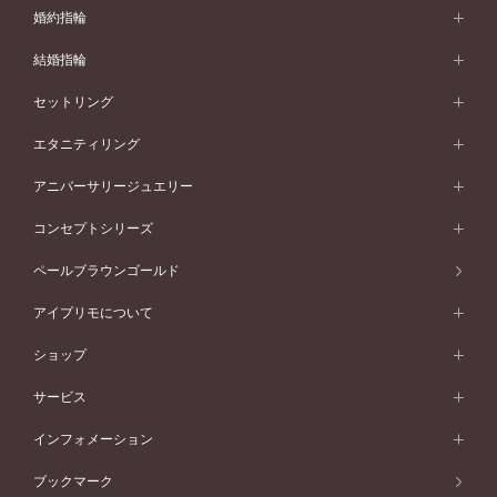
婚約指輪
婚約指輪 (エンゲージリング)
結婚指輪
婚約指輪一覧
結婚指輪 (マリッジリング)
セットリング
素材から選ぶ
結婚指輪一覧
セットリング
エタニティリング
プラチナ
フォルムから選ぶ
素材から選ぶ
セットリング一覧
エタニティリング
アニバーサリージュエリー
イエローゴールド
ストレートライン
プラチナ
セッティングから選ぶ
フォルムから選ぶ
素材から選ぶ
エタニティリング一覧
アニバーサリージュエリー
コンセプトシリーズ
ピンクゴールド
ウェーブライン
イエローゴールド
ソリテール
ストレートライン
スタイルから選ぶ
プラチナ
セッティングから選ぶ
素材から選ぶ
アニバーサリージュエリー一覧
コンセプトシリーズ
ペールブラウンゴールド
ペールブラウンゴールド
V字ライン
ピンクゴールド
ワンサイドメレ
ウェーブライン
シンプル
イエローゴールド
プレーン
価格帯から選ぶ
スタイルから選ぶ
プラチナ
ネックレス
コンビネーション
オリジンビリーフ
ペールブラウンゴールド
ダブルサイドメレ
アイプリモについて
V字ライン
フェミニン
ピンクゴールド
ワンメレ
50万円台～
シンプル
イエローゴールド
婚約指輪ガイド
ベビーリング
価格帯から選ぶ
フラワリー
コンビネーション
ラインメレ
モード
アイプリモについて
ペールブラウンゴールド
セベラルメレ
ショップ
40万円台～
フェミニン
ピンクゴールド
ファッションリング
50万円～
婚約指輪 人気ランキング
結婚指輪 人気ランキング
初空
エレガント
コンビネーション
ラインメレ
30万円台～
®
モード
パーソナルハンド診断
店舗一覧
ペールブラウンゴールド
ブレスレット
サービス
40万円～50万円
婚約ネックレス
エトワル
ゴージャス
20万円台～
エレガント
ピアス
30万円～40万円
デザインへのこだわり
プロポーズサポート
スワハ
北海道
インフォメーション
ダイヤモンドシェイプコレクション
10万円台～
ゴージャス
イヤリング
20万円～30万円
品質へのこだわり
プレミオン
サービス
ご来店予約について
札幌店
ブックマーク
®
パーフェクトプロポーズリング
アニバーサリーギフト