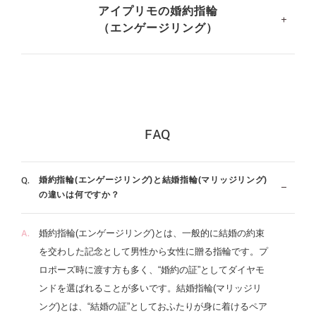
アイプリモの婚約指輪
（エンゲージリング）
アイプリモの婚約指輪（エンゲージリング）は、それぞれ
にストーリーがあり、ひとつずつ名前がついているのが特
徴。ブライダルリング専門店ならではのこだわりで、ダイ
ヤモンドはわずか約0.0001％の確率で生み出される特別な
FAQ
ものだけを使用し、熟練の職人によって丁寧に仕上げられ
ています。プラチナやゴールドの素材を生かし、フォルム
はストレート・ウェーブ・V字、スタイルはシンプル・フ
婚約指輪(エンゲージリング)と結婚指輪(マリッジリング)
ェミニン・モード・エレガント・ゴージャスの100種類以
の違いは何ですか？
上のデザインの中から、資格を持ったプロフェッショナル
がリング選びをサポート。これが運命だと言える リング
婚約指輪(エンゲージリング)とは、一般的に結婚の約束
がきっと見つかるブランドです。結婚指輪（マリッジリン
を交わした記念として男性から女性に贈る指輪です。プ
グ）と重ねづけでセットリングにすることも可能です。プ
ロポーズ時に渡す方も多く、“婚約の証”としてダイヤモ
ロポーズのリングもご相談いただけます。
ンドを選ばれることが多いです。結婚指輪(マリッジリ
ング)とは、“結婚の証”としておふたりが身に着けるペア