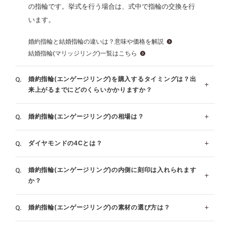
の指輪です。挙式を行う場合は、式中で指輪の交換を行
います。
婚約指輪と結婚指輪の違いは？意味や価格を解説
結婚指輪(マリッジリング)一覧はこちら
婚約指輪(エンゲージリング)を購入するタイミングは？出
来上がるまでにどのくらいかかりますか？
婚約指輪(エンゲージリング)の相場は？
指輪の製作には概ね4週間程頂いております。プロポー
ズとともに指輪を贈られる場合は、ご予定の日から１～
ダイヤモンドの4Cとは？
2ヶ月前に余裕を持ってご準備されることをお勧めして
一般的な平均相場額は30万～40万と言われております。
おります。一般的には結婚式の１年前～7ヶ月前にご用
指輪のデザインによって価格が変わります。ご要望やご
婚約指輪(エンゲージリング)の内側に刻印は入れられます
意される方が多いです。有料で最短1週間でおつくりで
予算に合わせてご提案させていただきます。
4C(カラット・カラー・クラリティー・カット)とはダイ
か？
きる場合もございますため、ご相談くださいませ。
ヤモンドの価値基準を表しています。
婚約指輪・結婚指輪の値段、相場は？金額と選び方のポイン
ト
お急ぎ仕上げについて詳しく見る
ダイヤモンド4Cについて詳しく見る
婚約指輪(エンゲージリング)の素材の選び方は？
指輪の内側の刻印はご注文時に無料で承っております。
ブロック体と筆記体のどちらかをお選び頂き、入る文字