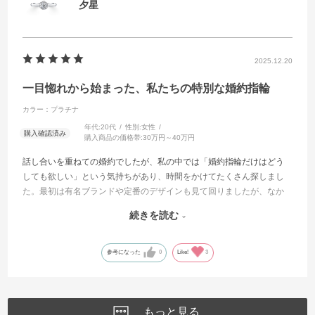
夕星
2025.12.20
一目惚れから始まった、私たちの特別な婚約指輪
カラー：プラチナ
年代:
20代
性別:
女性
購入商品の価格帯:
30万円～40万円
話し合いを重ねての婚約でしたが、私の中では「婚約指輪だけはどう
しても欲しい」という気持ちがあり、時間をかけてたくさん探しまし
た。最初は有名ブランドや定番のデザインも見て回りましたが、なか
なか心から「これだ」と思えるものには出会えず、半ば諦めかけてい
続きを読む
た時に出会ったのが夕星でした。写真で見た瞬間、胸が高鳴り、言葉
にできないほど強く惹かれたのを今でも覚えています。
参考になった
0
Like!
3
実物をどうしても見てみたくて、彼におねだりをし、夕星を取り扱っ
ているお店を一緒に探してもらいました。ようやく見つけたお店へ二
人で足を運び、実際に指輪を試着した時間は、今思い返しても特別な
思い出です。いくつもの指輪をはめさせていただきましたが、不思議
もっと見る