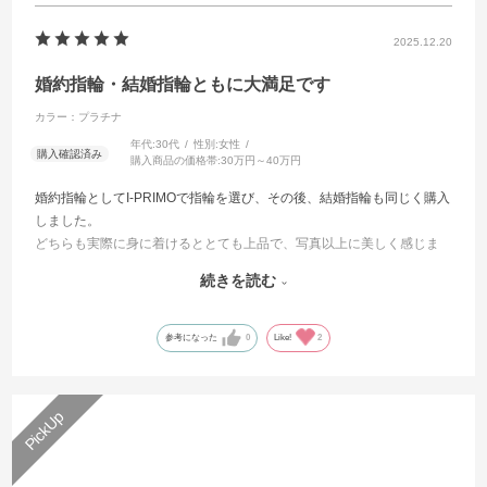
ウェーブの婚約指輪一覧
2025.12.20
V字の婚約指輪一覧
婚約指輪・結婚指輪ともに大満足です
カラー：プラチナ
年代:
30代
性別:
女性
購入商品の価格帯:
30万円～40万円
婚約指輪としてI-PRIMOで指輪を選び、その後、結婚指輪も同じく購入
しました。
どちらも実際に身に着けるととても上品で、写真以上に美しく感じま
す。
続きを読む
デザインはシンプルながらも存在感があり、指になじむ着け心地の良
さも気に入っています。
婚約時から結婚式当日まで、人生の大切な場面でずっと身に着けるこ
参考になった
0
Like!
2
とができ、とても思い出深い指輪になりました。
スタッフの方の対応も丁寧で、サイズやデザインの相談にも親身に対
応していただき、安心して選ぶことができました。
これからも夫婦で大切に身に着けていきたいと思います。