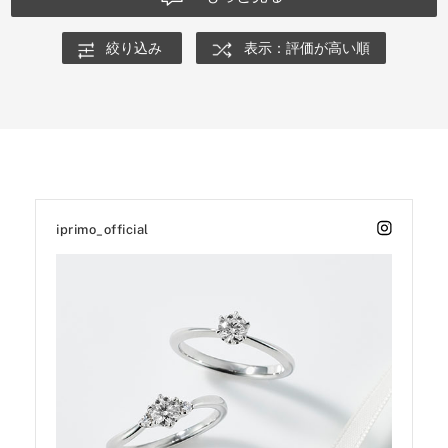
なことにどれもどこかしっくりこない中、夕星を指にはめた瞬間だけ
は違いました。まるで最初から自分のために作られたかのように自然
絞り込み
表示：評価が高い順
に馴染み、「これ以外考えられない」と心から思えたのです。一目惚
れでしたが、迷いは一切なく、その場で即決しました。
入籍を終えた今でも、婚約指輪を見るたびに、あの時感じたワクワク
やドキドキ、これまでの人生では味わったことのない特別な気持ちが
鮮明に蘇ります。指輪はただの装飾品ではなく、二人で過ごした時間
や、想いを重ねてきた証そのものだと実感しています。夕星に出会え
たこと、そしてこの指輪を選べたことを心から幸せに思います。本当
に出会えてよかった、そう思える大切な指輪です。
iprimo_official