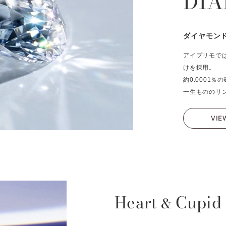
DI
ダイヤモン
アイプリモで
けを採用。
約0.0001
一生もののリ
VIE
Heart
Cupid
&