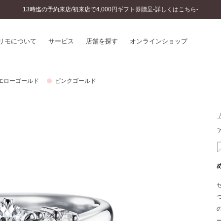
13時迄の予約来店/初来店で4,000円ギフト券贈呈-詳しくはこちら-
リモについて
サービス
店舗を探す
オンラインショップ
エローゴールド
ピンクゴールド
プリモについて
婚約指輪とは
結婚指輪とは
®
ソナルハンド診断
セットリングとは
インへのこだわり
エタニティリングとは
へのこだわり
涯のメンテナンス
ニュース一覧
に店舗がある
お客様の声
SWEET STORIES
ビス
ショップブログ
ターサービス
コラム
入方法・仕上げ日数
よくあるご質問