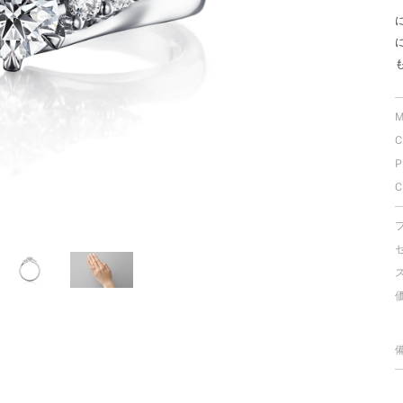
ミスダイヤモンド&バースストー
イダルアイテム
ポーズサポート
M
C
ップ
P
一覧
C
店予約について