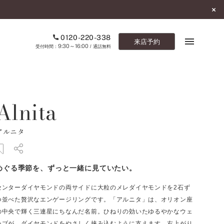
0120-220-338
来店予約
9:30～16:00
受付時間：
/ 通話無料
ブックマーク
Alnita
ONLINE SHOP
アルニタ
ご来店予約
予約専用ダイヤル
めぐる季節を、ずっと一緒に見ていたい。
0120-220-338
9:30～16:00
（受付時間：
・通話無料）
センターダイヤモンドの両サイドに大粒のメレダイヤモンドを2石ず
つ並べた贅沢なエンゲージリングです。「アルニタ」は、オリオン座
カタログ請求
の中央で輝く三連星にちなんだ名前。ひねりの効いたゆるやかなウェ
お問い合わせ
ーブが、ダイヤモンドをやさしく挟み込むように支えます。右上がり