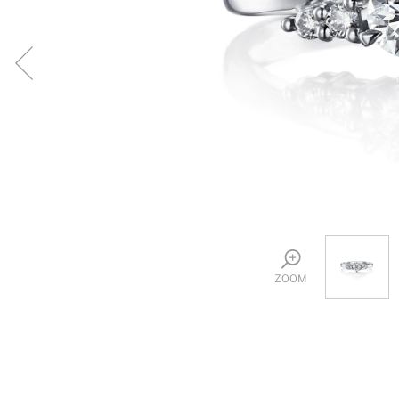
プロ
ペールブラウンゴールド
ン
ブラ
コンセプトシリーズ
プロ
オリジンビリーフ
フラワリー
初空
ショ
エトワル
店舗
スワハ
ご来
プレミオン
ZOOM