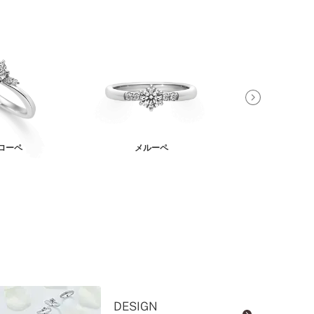
ローペ
メルーペ
ケラ
DESIGN