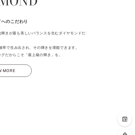
AMOND
ドへのこだわり
は輝きが最も美しいバランスを生むダイヤモンドだ
％の確率で生み出され、その輝きを堪能できます。
ングだからこそ「最上級の輝き」を。
W MORE