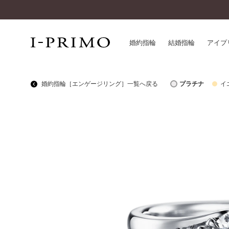
婚約指輪
結婚指輪
アイプ
婚約指輪［エンゲージリング］一覧へ戻る
プラチナ
イ
婚約指輪一覧
アイ
結婚指輪一覧
パー
セットリング一覧
デザ
エタニティリング一覧
品質
アニバーサリージュエリー一覧
一生
近く
コレクション
®
パーフェクトプロポーズリング
サー
ダイヤモンドプロポーズ
アフ
婚約ネックレス
ご購
ダイヤモンドシェイプコレクション