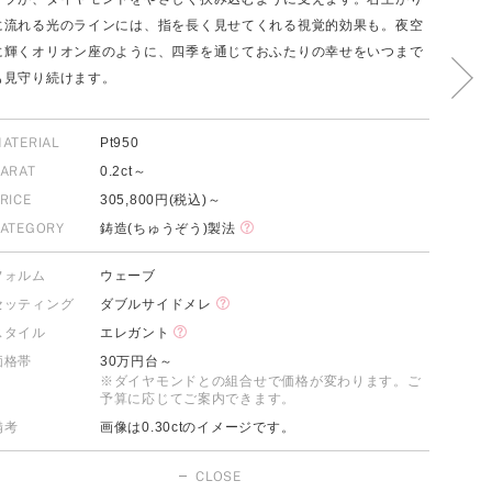
に流れる光のラインには、指を長く見せてくれる視覚的効果も。夜空
に輝くオリオン座のように、四季を通じておふたりの幸せをいつまで
も見守り続けます。
FOLLOW US ON
ATERIAL
Pt950
ARAT
0.2ct～
RICE
305,800円(税込)～
ATEGORY
鋳造(ちゅうぞう)製法
フォルム
ウェーブ
セッティング
ダブルサイドメレ
スタイル
エレガント
価格帯
30万円台～
※ダイヤモンドとの組合せで価格が変わります。ご
予算に応じてご案内できます。
備考
画像は0.30ctのイメージです。
CLOSE