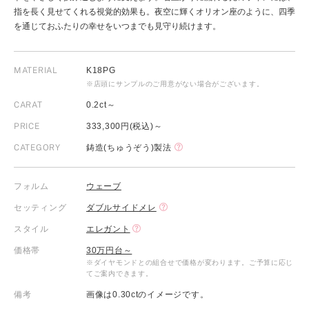
指を長く見せてくれる視覚的効果も。夜空に輝くオリオン座のように、四季
を通じておふたりの幸せをいつまでも見守り続けます。
MATERIAL
K18PG
※店頭にサンプルのご用意がない場合がございます。
CARAT
0.2ct～
PRICE
333,300円(税込)～
CATEGORY
鋳造(ちゅうぞう)製法
フォルム
ウェーブ
セッティング
ダブルサイドメレ
スタイル
エレガント
価格帯
30万円台～
※ダイヤモンドとの組合せで価格が変わります。ご予算に応じ
てご案内できます。
備考
画像は0.30ctのイメージです。