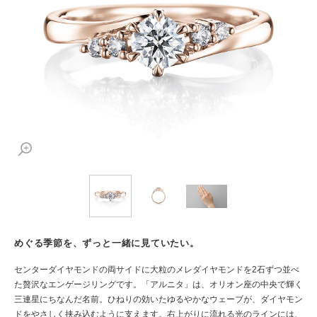
めぐる季節を、ずっと一緒に見ていたい。
センターダイヤモンドの両サイドに大粒のメレダイヤモンドを2石ずつ並べ
た贅沢なエンゲージリングです。「アルニタ」は、オリオン座の中央で輝く
三連星にちなんだ名前。ひねりの効いたゆるやかなウェーブが、ダイヤモン
ドをやさしく挟み込むように支えます。右上がりに流れる光のラインには、