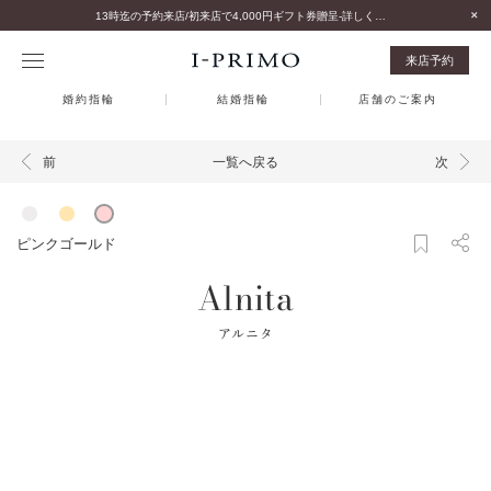
13時迄の予約来店/初来店で4,000円ギフト券贈呈-詳しくはこちら-
来店予約
婚約指輪
結婚指輪
店舗のご案内
一覧へ戻る
前
次
ピンクゴールド
Alnita
アルニタ