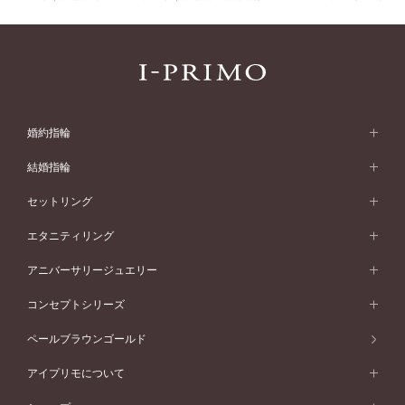
婚約指輪
婚約指輪 (エンゲージリング)
結婚指輪
婚約指輪一覧
結婚指輪 (マリッジリング)
セットリング
素材から選ぶ
結婚指輪一覧
セットリング
エタニティリング
プラチナ
フォルムから選ぶ
素材から選ぶ
セットリング一覧
エタニティリング
アニバーサリージュエリー
イエローゴールド
ストレートライン
プラチナ
セッティングから選ぶ
フォルムから選ぶ
素材から選ぶ
エタニティリング一覧
アニバーサリージュエリー
コンセプトシリーズ
ピンクゴールド
ウェーブライン
イエローゴールド
ソリテール
ストレートライン
スタイルから選ぶ
プラチナ
セッティングから選ぶ
素材から選ぶ
アニバーサリージュエリー一覧
コンセプトシリーズ
ペールブラウンゴールド
ペールブラウンゴールド
V字ライン
ピンクゴールド
ワンサイドメレ
ウェーブライン
シンプル
イエローゴールド
プレーン
価格帯から選ぶ
スタイルから選ぶ
プラチナ
ネックレス
コンビネーション
オリジンビリーフ
ペールブラウンゴールド
ダブルサイドメレ
アイプリモについて
V字ライン
フェミニン
ピンクゴールド
ワンメレ
50万円台～
シンプル
イエローゴールド
婚約指輪ガイド
ベビーリング
価格帯から選ぶ
フラワリー
コンビネーション
ラインメレ
モード
アイプリモについて
ペールブラウンゴールド