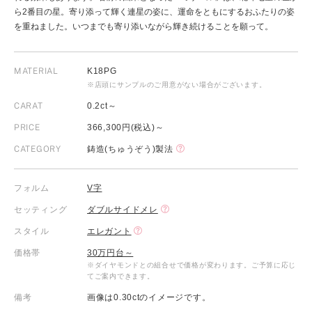
ら2番目の星。寄り添って輝く連星の姿に、運命をともにするおふたりの姿
を重ねました。いつまでも寄り添いながら輝き続けることを願って。
MATERIAL
K18PG
※店頭にサンプルのご用意がない場合がございます。
CARAT
0.2ct～
PRICE
366,300円(税込)～
CATEGORY
鋳造(ちゅうぞう)製法
フォルム
V字
セッティング
ダブルサイドメレ
スタイル
エレガント
価格帯
30万円台～
※ダイヤモンドとの組合せで価格が変わります。ご予算に応じ
てご案内できます。
備考
画像は0.30ctのイメージです。