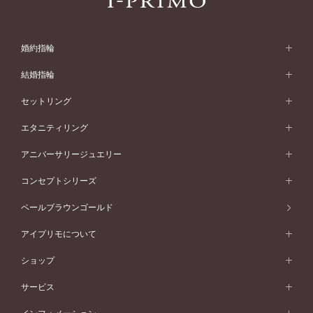
婚約指輪
婚約指輪 (エンゲージリング)
結婚指輪
婚約指輪一覧
結婚指輪 (マリッジリング)
セットリング
素材から選ぶ
結婚指輪一覧
セットリング
エタニティリング
プラチナ
フォルムから選ぶ
素材から選ぶ
セットリング一覧
エタニティリング
アニバーサリージュエリー
イエローゴールド
ストレートライン
プラチナ
セッティングから選ぶ
フォルムから選ぶ
素材から選ぶ
エタニティリング一覧
アニバーサリージュエリー
コンセプトシリーズ
ピンクゴールド
ウェーブライン
イエローゴールド
ソリテール
ストレートライン
スタイルから選ぶ
プラチナ
セッティングから選ぶ
素材から選ぶ
アニバーサリージュエリー一覧
コンセプトシリーズ
ペールブラウンゴールド
ペールブラウンゴールド
V字ライン
ピンクゴールド
ワンサイドメレ
ウェーブライン
シンプル
イエローゴールド
プレーン
価格帯から選ぶ
スタイルから選ぶ
プラチナ
ネックレス
コンビネーション
オリジンビリーフ
ペールブラウンゴールド
ダブルサイドメレ
アイプリモについて
V字ライン
フェミニン
ピンクゴールド
ワンメレ
50万円台～
シンプル
イエローゴールド
婚約指輪ガイド
ベビーリング
価格帯から選ぶ
フラワリー
コンビネーション
ラインメレ
モード
アイプリモについて
ペールブラウンゴールド
セベラルメレ
ショップ
40万円台～
フェミニン
ピンクゴールド
ファッションリング
50万円～
婚約指輪 人気ランキング
結婚指輪 人気ランキング
初空
エレガント
コンビネーション
ラインメレ
30万円台～
®
モード
パーソナルハンド診断
店舗一覧
ペールブラウンゴールド
ブレスレット
サービス
40万円～50万円
婚約ネックレス
エトワル
ゴージャス
20万円台～
エレガント
ピアス
30万円～40万円
デザインへのこだわり
プロポーズサポート
スワハ
北海道