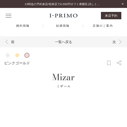
13時迄の予約来店/初来店で4,000円ギフト券贈呈-詳しくはこちら-
来店予約
婚約指輪
結婚指輪
店舗のご案内
一覧へ戻る
前
次
ピンクゴールド
Mizar
ミザール