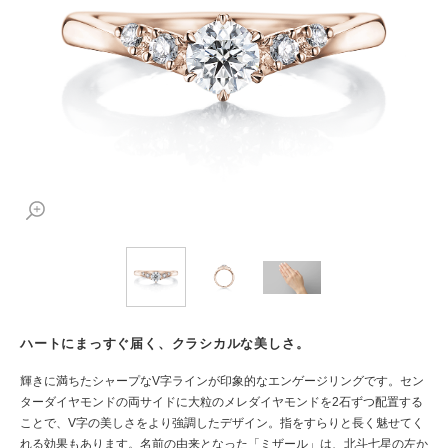
ハートにまっすぐ届く、クラシカルな美しさ。
輝きに満ちたシャープなV字ラインが印象的なエンゲージリングです。セン
ターダイヤモンドの両サイドに大粒のメレダイヤモンドを2石ずつ配置する
ことで、V字の美しさをより強調したデザイン。指をすらりと長く魅せてく
れる効果もあります。名前の由来となった「ミザール」は、北斗七星の左か