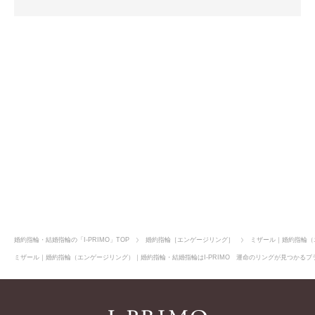
店舗のご案内
オンラインショップ
婚約指輪・結婚指輪の「I-PRIMO」TOP
婚約指輪［エンゲージリング］
ミザール｜婚約指輪（
ミザール｜婚約指輪（エンゲージリング）｜婚約指輪・結婚指輪はI-PRIMO 運命のリングが見つかるブラ