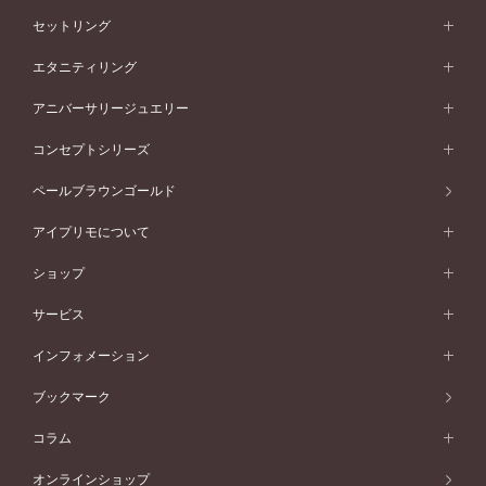
婚約指輪一覧
結婚指輪 (マリッジリング)
セットリング
素材から選ぶ
結婚指輪一覧
セットリング
エタニティリング
プラチナ
フォルムから選ぶ
素材から選ぶ
セットリング一覧
エタニティリング
アニバーサリージュエリー
イエローゴールド
ストレートライン
プラチナ
セッティングから選ぶ
フォルムから選ぶ
素材から選ぶ
エタニティリング一覧
アニバーサリージュエリー
コンセプトシリーズ
ピンクゴールド
ウェーブライン
イエローゴールド
ソリテール
ストレートライン
スタイルから選ぶ
プラチナ
セッティングから選ぶ
素材から選ぶ
アニバーサリージュエリー一覧
コンセプトシリーズ
ペールブラウンゴールド
ペールブラウンゴールド
V字ライン
ピンクゴールド
ワンサイドメレ
ウェーブライン
シンプル
イエローゴールド
プレーン
価格帯から選ぶ
スタイルから選ぶ
プラチナ
ネックレス
コンビネーション
オリジンビリーフ
ペールブラウンゴールド
ダブルサイドメレ
アイプリモについて
V字ライン
フェミニン
ピンクゴールド
ワンメレ
50万円台～
シンプル
イエローゴールド
婚約指輪ガイド
ベビーリング
価格帯から選ぶ
フラワリー
コンビネーション
ラインメレ
モード
アイプリモについて
ペールブラウンゴールド
セベラルメレ
ショップ
40万円台～
フェミニン
ピンクゴールド
ファッションリング
50万円～
婚約指輪 人気ランキング
結婚指輪 人気ランキング
初空
エレガント
コンビネーション
ラインメレ
30万円台～
®
モード
パーソナルハンド診断
店舗一覧
ペールブラウンゴールド
ブレスレット
サービス
40万円～50万円
婚約ネックレス
エトワル
ゴージャス
20万円台～
エレガント
ピアス
30万円～40万円
デザインへのこだわり
プロポーズサポート
スワハ
北海道
インフォメーション
ダイヤモンドシェイプコレクション
10万円台～
ゴージャス
イヤリング
20万円～30万円
品質へのこだわり
プレミオン
サービス
ご来店予約について
札幌店
ブックマーク
®
パーフェクトプロポーズリング
アニバーサリーギフト
10万円～20万円
一生涯のメンテナンス
函館店
アフターサービス
ニュース一覧
コラム
ダイヤモンドプロポーズ
取扱店)エヴァンスブライダル 旭川本店
近くに店舗がある
ご購入方法・仕上げ日数
お客様の声
コラム
オンラインショップ