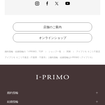
店舗のご案内
オンラインショップ
婚約指輪・結婚指輪の「I-PRIMO」TOP
ショップ一覧
関東
アイプリモ そごう千葉店
アイプリモ そごう千葉店（千葉県・千葉市） | 婚約指輪・結婚指輪はI-PRIMO（アイプリモ）
婚約指輪
婚約指輪 (エンゲージリング)
結婚指輪