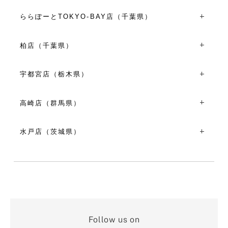
〒260-8557千葉県千葉市中央区新町1000 そごう千葉店3F
平日・日祝10:00～20:00
TEL：043-301-3824
土曜日10:00～21:00
ららぽーとTOKYO-BAY店（千葉県）
10:00～20:00
8/8(土)～8/15(土)10:00～21:00
〒273-8530千葉県船橋市浜町2丁目1-1 ららぽーとTOKYO-
※施設営業時間に準ずる
VIEW MORE
BAY 南館2F
柏店（千葉県）
VIEW MORE
TEL：047-404-8051
〒277-0842千葉県柏市末広町１５-２
平日10:00～20:00
TEL：04-7141-1331
土日祝10:00～21:00
宇都宮店（栃木県）
11:00～19:00
お盆期間（8月10日～8月16日）10:00～21:00
〒320-0801栃木県宇都宮市池上町４-２３
VIEW MORE
VIEW MORE
TEL：028-610-6720
高崎店（群馬県）
10:00～18:00
〒370-0849群馬県高崎市八島町４８-４
VIEW MORE
TEL：027-321-5600
水戸店（茨城県）
10:00～18:00
〒310-0026茨城県水戸市泉町１丁目１-４
VIEW MORE
TEL：029-300-1477
10:00～18:00
VIEW MORE
Follow us on