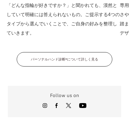
「どんな指輪が好きですか？」と聞かれても、漠然と
専
していて明確には答えられないもの。ご提示する4つの
さ
タイプから選んでいくことで、ご自身の好みを整理し
踏
ていきます。
デ
パーソナルハンド診断
について詳しく見る
®
Follow us on