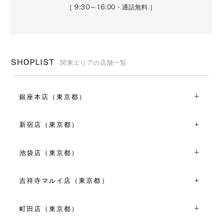
9:30～16:00
［
・通話無料 ］
SHOPLIST
関東エリアの店舗一覧
銀座本店（東京都）
〒104-0061東京都中央区銀座2丁目6-9
TEL：03-3528-6921
新宿店（東京都）
10:30～19:30
〒160-0022東京都新宿区新宿3丁目1-21
VIEW MORE
TEL：03-5360-8921
池袋店（東京都）
平日 11:00～19:00
〒170-0013東京都豊島区東池袋1丁目8-1 WACCA
土日祝 10:30～19:30
IKEBUKURO1F
吉祥寺マルイ店（東京都）
TEL：03-5960-7675
VIEW MORE
〒180-0003東京都武蔵野市吉祥寺南町1丁目7-1 吉祥寺マ
11:00～19:00
ルイ店3F
町田店（東京都）
VIEW MORE
TEL：0422-40-0566