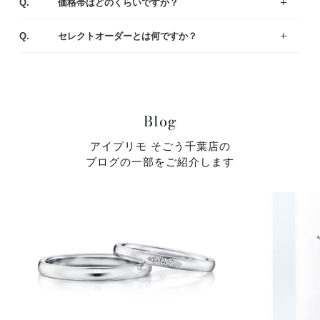
Q.
価格帯はどのくらいですか？
一般的な平均価格は婚約指輪が30～40万、結婚指輪は20～25万です。
様々なラインナップの中から、ご予算にあわせてご提案いたしますのでお気軽にご相談ください。
A.
Q.
セレクトオーダーとは何ですか？
デザイン・素材・ダイヤモンドをお好みやご予算に合わせて選んでいただくことができます。おふたりにとって特別な婚約指輪（エンゲージリング）・結婚指輪（マリッジリング）になるように熟練の職人がひとつひとつ丁寧に製作しています。
A.
Blog
アイプリモ そごう千葉店の
ブログの一部をご紹介します