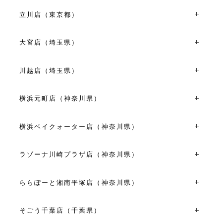
〒194-0022東京都町田市森野1丁目39-15
平日 11:00～19:00
TEL：042-710-6136
土日祝 10:30～20:00
立川店（東京都）
11:00~19:00
VIEW MORE
〒190-0023東京都立川市柴崎町3丁目6-4
VIEW MORE
TEL：042-528-8171
大宮店（埼玉県）
平日 10:30～18:30
〒330-0854埼玉県さいたま市大宮区桜木町１丁目６-２
土日祝 11:00～19:00
大宮そごうビル内専門店街オズ２４ ２F
川越店（埼玉県）
TEL：048-650-1470
VIEW MORE
〒350-0043埼玉県川越市新富町２丁目２４-５
10:00～20:00
TEL：049-227-7261
横浜元町店（神奈川県）
VIEW MORE
10:00～18:00
〒231-0861神奈川県横浜市中区元町1丁目11-5
VIEW MORE
TEL：045-228-1808
横浜ベイクォーター店（神奈川県）
11:00～19:00
〒221-0056神奈川県横浜市神奈川区金港町1-10横浜ベイク
VIEW MORE
ォーター4F
ラゾーナ川崎プラザ店（神奈川県）
TEL：045-441-0731
〒212-8576神奈川県川崎市幸区堀川町72-1 ラゾーナ川崎
11:00～20:00
プラザ2F
ららぽーと湘南平塚店（神奈川県）
VIEW MORE
TEL：044-280-6816
〒254-8510神奈川県平塚市天沼１０-１ ららぽーと湘南平
10:00～21:00
塚２F
そごう千葉店（千葉県）
VIEW MORE
TEL：0463-25-0077