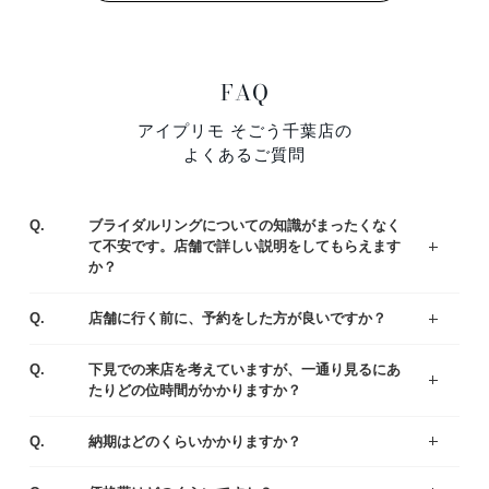
FAQ
アイプリモ そごう千葉店の
よくあるご質問
Q.
ブライダルリングについての知識がまったくなく
て不安です。店舗で詳しい説明をしてもらえます
か？
ジュエリーコーディネーターの資格を持つ専門スタッフがお客様一人ひとりの運命のリング選びをサポートいたします。わからないことや不安なことがあれば、お気軽にご質問ください。
まずはアイプリモの人気なデザインをご紹介している、リングランキングも参考くださいませ。
A.
Q.
店舗に行く前に、予約をした方が良いですか？
ご予約なしでもご覧いただけますが、事前にご予約をいただけるとお待たせすることなくスムーズにご案内させていただきます。
A.
Q.
下見での来店を考えていますが、一通り見るにあ
たりどの位時間がかかりますか？
お客様により様々ですが、ゆっくりご覧いただきますと、だいたい1時間半～2時間くらいお時間をいただく場合が多いです。お急ぎの場合は、予めお伝え頂ければご都合に合わせてご案内いたします。
A.
Q.
納期はどのくらいかかりますか？
出来上がりまでは4週間程度お時間を頂戴いたします。お急ぎの場合は店舗にてご相談ください。
A.