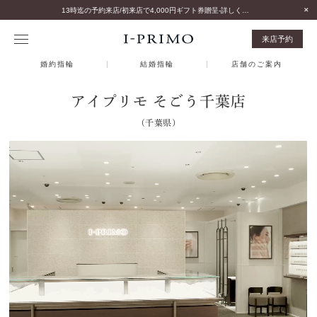
13時迄の予約来店/初来店で4,000円ギフト券贈呈-詳しくはこちら-
来店予約
婚約指輪
結婚指輪
店舗のご案内
アイプリモ そごう千葉店
（千葉県）