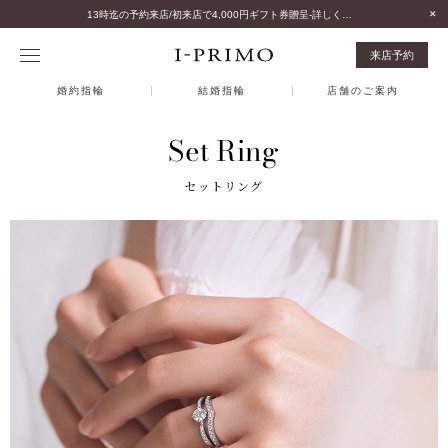
13時迄の予約来店/初来店で4,000円ギフト券贈呈-詳しくはこちら-
来店予約
婚約指輪
結婚指輪
店舗のご案内
Set Ring
セットリング