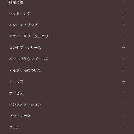
婚約指輪 (エンゲージリング)
結婚指輪
婚約指輪一覧
結婚指輪 (マリッジリング)
セットリング
素材から選ぶ
結婚指輪一覧
セットリング
エタニティリング
プラチナ
フォルムから選ぶ
素材から選ぶ
セットリング一覧
エタニティリング
アニバーサリージュエリー
イエローゴールド
ストレートライン
プラチナ
セッティングから選ぶ
フォルムから選ぶ
素材から選ぶ
エタニティリング一覧
アニバーサリージュエリー
コンセプトシリーズ
ピンクゴールド
ウェーブライン
イエローゴールド
ソリテール
ストレートライン
スタイルから選ぶ
プラチナ
セッティングから選ぶ
素材から選ぶ
アニバーサリージュエリー一覧
コンセプトシリーズ
ペールブラウンゴールド
ペールブラウンゴールド
V字ライン
ピンクゴールド
ワンサイドメレ
ウェーブライン
シンプル
イエローゴールド
プレーン
価格帯から選ぶ
スタイルから選ぶ
プラチナ
ネックレス
コンビネーション
オリジンビリーフ
ペールブラウンゴールド
ダブルサイドメレ
アイプリモについて
V字ライン
フェミニン
ピンクゴールド
ワンメレ
50万円台～
シンプル
イエローゴールド
婚約指輪ガイド
ベビーリング
価格帯から選ぶ
フラワリー
コンビネーション
ラインメレ
モード
アイプリモについて
ペールブラウンゴールド
セベラルメレ
ショップ
40万円台～
フェミニン
ピンクゴールド
ファッションリング
50万円～
婚約指輪 人気ランキング
結婚指輪 人気ランキング
初空
エレガント
コンビネーション
ラインメレ
30万円台～
®
モード
パーソナルハンド診断
店舗一覧
ペールブラウンゴールド
ブレスレット
サービス
40万円～50万円
婚約ネックレス
エトワル
ゴージャス
20万円台～
エレガント
ピアス
30万円～40万円
デザインへのこだわり
プロポーズサポート
スワハ
北海道
インフォメーション
ダイヤモンドシェイプコレクション
10万円台～
ゴージャス
イヤリング
20万円～30万円
品質へのこだわり
プレミオン
サービス
ご来店予約について
札幌店
ブックマーク
®
パーフェクトプロポーズリング
アニバーサリーギフト
10万円～20万円
一生涯のメンテナンス
函館店
アフターサービス
ニュース一覧
コラム
ダイヤモンドプロポーズ
取扱店)エヴァンスブライダル 旭川本店
近くに店舗がある