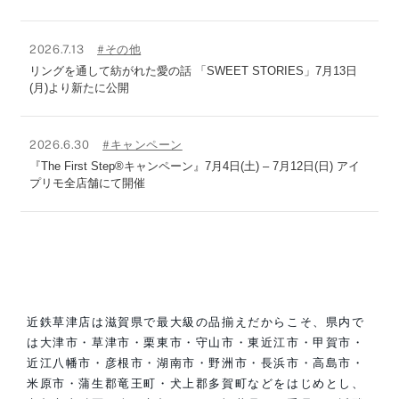
2026.7.13
#その他
リングを通して紡がれた愛の話 「SWEET STORIES」7月13日
(月)より新たに公開
2026.6.30
#キャンペーン
『The First Step®キャンペーン』7月4日(土) – 7月12日(日) アイ
プリモ全店舗にて開催
近鉄草津店は滋賀県で最大級の品揃えだからこそ、県内で
は大津市・草津市・栗東市・守山市・東近江市・甲賀市・
近江八幡市・彦根市・湖南市・野洲市・長浜市・高島市・
米原市・蒲生郡竜王町・犬上郡多賀町などをはじめとし、