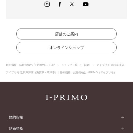
店舗のご案内
オンラインショップ
婚約指輪・結婚指輪の「I-PRIMO」TOP
ショップ一覧
関西
アイプリモ 近鉄草津店
アイプリモ 近鉄草津店（滋賀県・草津市） | 婚約指輪・結婚指輪はI-PRIMO（アイプリモ）
婚約指輪
婚約指輪 (エンゲージリング)
結婚指輪