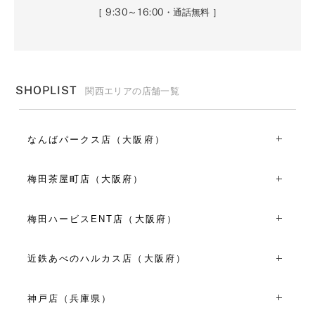
9:30～16:00
［
・通話無料 ］
SHOPLIST
関西エリアの店舗一覧
なんばパークス店（大阪府）
〒556-0011大阪府大阪市浪速区難波中2丁目10-70 なんば
パークス3F
梅田茶屋町店（大阪府）
TEL：06-6648-8871
〒530-0013大阪府大阪市北区茶屋町１２-６
11:00～21:00
TEL：06-6374-7702
梅田ハービスENT店（大阪府）
VIEW MORE
平日 11:00～19:00
〒530-0001大阪府大阪市北区梅田２丁目２-２２ ハービス
土日祝 10:00～19:00
プラザエント２F
近鉄あべのハルカス店（大阪府）
VIEW MORE
TEL：06-6459-7281
〒545-8545大阪府大阪市阿倍野区阿倍野筋１丁目１-４３
11:00～20:00
あべのハルカス近鉄本店ウィング館４Ｆ
神戸店（兵庫県）
VIEW MORE
TEL：06-6625-6623