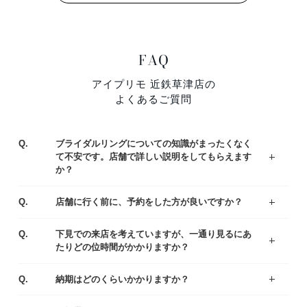
FAQ
アイプリモ 近鉄草津店の
よくあるご質問
Q.
ブライダルリングについての知識がまったくなく
て不安です。店舗で詳しい説明をしてもらえます
か？
ジュエリーコーディネーターの資格を持つ専門スタッフがお客様一人ひとりの運命のリング選びをサポートいたします。わからないことや不安なことがあれば、お気軽にご質問ください。
まずはアイプリモの人気なデザインをご紹介している、リングランキングも参考くださいませ。
A.
Q.
店舗に行く前に、予約をした方が良いですか？
ご予約なしでもご覧いただけますが、事前にご予約をいただけるとお待たせすることなくスムーズにご案内させていただきます。
A.
Q.
下見での来店を考えていますが、一通り見るにあ
たりどの位時間がかかりますか？
お客様により様々ですが、ゆっくりご覧いただきますと、だいたい1時間半～2時間くらいお時間をいただく場合が多いです。お急ぎの場合は、予めお伝え頂ければご都合に合わせてご案内いたします。
A.
Q.
納期はどのくらいかかりますか？
出来上がりまでは4週間程度お時間を頂戴いたします。お急ぎの場合は店舗にてご相談ください。
A.