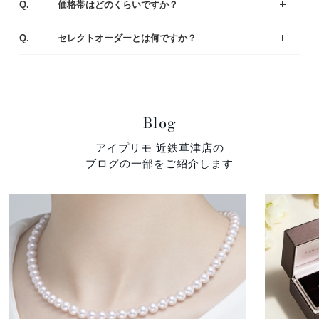
Q.
価格帯はどのくらいですか？
一般的な平均価格は婚約指輪が30～40万、結婚指輪は20～25万です。
様々なラインナップの中から、ご予算にあわせてご提案いたしますのでお気軽にご相談ください。
A.
Q.
セレクトオーダーとは何ですか？
デザイン・素材・ダイヤモンドをお好みやご予算に合わせて選んでいただくことができます。おふたりにとって特別な婚約指輪（エンゲージリング）・結婚指輪（マリッジリング）になるように熟練の職人がひとつひとつ丁寧に製作しています。
A.
Blog
アイプリモ 近鉄草津店の
ブログの一部をご紹介します