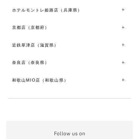
〒650-0001兵庫県神戸市中央区加納町６丁目６-１
10:00～20:00
TEL：078-393-2571
※8/6(木)10:00～19:00
ホテルモントレ姫路店（兵庫県）
平日 11:00～19:00
VIEW MORE
〒670-0927兵庫県姫路市駅前町６０ ホテルモントレ姫路
土日祝 10:00～19:00
１F
京都店（京都府）
TEL：079-226-1888
VIEW MORE
〒604-8033京都府京都市中京区河原町通蛸薬師西入ル奈良
10:30～18:30
屋町３０６
近鉄草津店（滋賀県）
VIEW MORE
TEL：075-257-1060
〒525-8515滋賀県草津市渋川1-1-50 近鉄百貨店草津店2階
11:00～19:00
TEL：077-596-3286
奈良店（奈良県）
VIEW MORE
平日 11:00～19:00
〒630-8236奈良県奈良市下三条町10-1
土日祝 10:00～19:30
TEL：0742-20-6210
和歌山MIO店（和歌山県）
VIEW MORE
10:00～18:00
〒640-8342和歌山県和歌山市友田町５-１８ 和歌山MIO北
VIEW MORE
館１F
TEL：073-435-1460
10:00～19:00
VIEW MORE
Follow us on