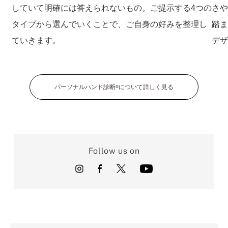
していて明確には答えられないもの。ご提示する4つの
さ
タイプから選んでいくことで、ご自身の好みを整理し
踏
ていきます。
デ
パーソナルハンド診断
について詳しく見る
®
Follow us on