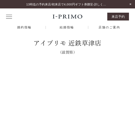
13時迄の予約来店/初来店で4,000円ギフト券贈呈-詳しくはこちら-
来店予約
婚約指輪
結婚指輪
店舗のご案内
アイプリモ 近鉄草津店
（滋賀県）