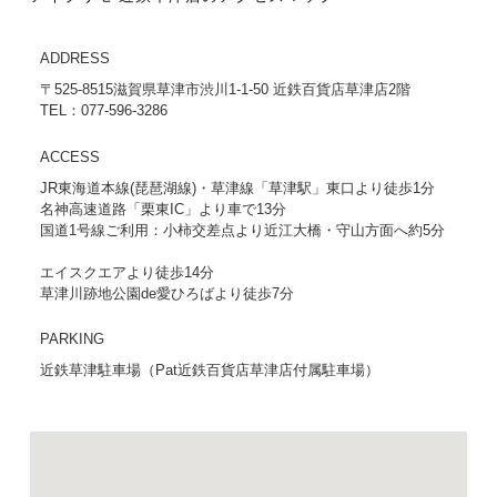
ADDRESS
〒525-8515滋賀県草津市渋川1-1-50 近鉄百貨店草津店2階
TEL：077-596-3286
ACCESS
JR東海道本線(琵琶湖線)・草津線「草津駅」東口より徒歩1分
名神高速道路「栗東IC」より車で13分
国道1号線ご利用：小柿交差点より近江大橋・守山方面へ約5分
エイスクエアより徒歩14分
草津川跡地公園de愛ひろばより徒歩7分
PARKING
近鉄草津駐車場（Pat近鉄百貨店草津店付属駐車場）