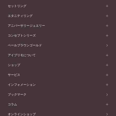
婚約指輪一覧
結婚指輪 (マリッジリング)
セットリング
素材から選ぶ
結婚指輪一覧
セットリング
エタニティリング
プラチナ
フォルムから選ぶ
素材から選ぶ
セットリング一覧
エタニティリング
アニバーサリージュエリー
イエローゴールド
ストレートライン
プラチナ
セッティングから選ぶ
フォルムから選ぶ
素材から選ぶ
エタニティリング一覧
アニバーサリージュエリー
コンセプトシリーズ
ピンクゴールド
ウェーブライン
イエローゴールド
ソリテール
ストレートライン
スタイルから選ぶ
プラチナ
セッティングから選ぶ
素材から選ぶ
アニバーサリージュエリー一覧
コンセプトシリーズ
ペールブラウンゴールド
ペールブラウンゴールド
V字ライン
ピンクゴールド
ワンサイドメレ
ウェーブライン
シンプル
イエローゴールド
プレーン
価格帯から選ぶ
スタイルから選ぶ
プラチナ
ネックレス
コンビネーション
オリジンビリーフ
ペールブラウンゴールド
ダブルサイドメレ
アイプリモについて
V字ライン
フェミニン
ピンクゴールド
ワンメレ
50万円台～
シンプル
イエローゴールド
婚約指輪ガイド
ベビーリング
価格帯から選ぶ
フラワリー
コンビネーション
ラインメレ
モード
アイプリモについて
ペールブラウンゴールド
セベラルメレ
ショップ
40万円台～
フェミニン
ピンクゴールド
ファッションリング
50万円～
婚約指輪 人気ランキング
結婚指輪 人気ランキング
初空
エレガント
コンビネーション
ラインメレ
30万円台～
®
モード
パーソナルハンド診断
店舗一覧
ペールブラウンゴールド
ブレスレット
サービス
40万円～50万円
婚約ネックレス
エトワル
ゴージャス
20万円台～
エレガント
ピアス
30万円～40万円
デザインへのこだわり
プロポーズサポート
スワハ
北海道
インフォメーション
ダイヤモンドシェイプコレクション
10万円台～
ゴージャス
イヤリング
20万円～30万円
品質へのこだわり
プレミオン
サービス
ご来店予約について
札幌店
ブックマーク
®
パーフェクトプロポーズリング
アニバーサリーギフト
10万円～20万円
一生涯のメンテナンス
函館店
アフターサービス
ニュース一覧
コラム
ダイヤモンドプロポーズ
取扱店)エヴァンスブライダル 旭川本店
近くに店舗がある
ご購入方法・仕上げ日数
お客様の声
コラム
オンラインショップ