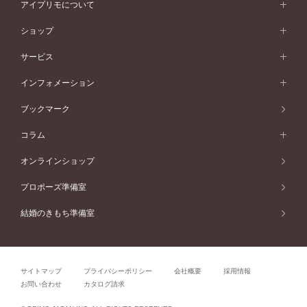
ペールブラウンゴールド
ダブルサイドメレ
アイプリモについて
V字ライン
フェミニン
ピンクゴールド
ワンメレ
50万円台～
シンプル
イエローゴールド
婚約指輪ガイド
ベビーリング
価格帯から選ぶ
フラワリー
コンビネーション
ラインメレ
モード
アイプリモについて
ペールブラウンゴールド
セベラルメレ
ショップ
40万円台～
フェミニン
ピンクゴールド
ファッションリング
50万円～
婚約指輪 人気ランキング
結婚指輪 人気ランキング
初空
エレガント
コンビネーション
ラインメレ
30万円台～
®
モード
パーソナルハンド診断
店舗一覧
ペールブラウンゴールド
ブレスレット
サービス
40万円～50万円
婚約ネックレス
エトワル
ゴージャス
20万円台～
エレガント
ピアス
30万円～40万円
デザインへのこだわり
プロポーズサポート
スワハ
北海道
インフォメーション
ダイヤモンドシェイプコレクション
10万円台～
ゴージャス
イヤリング
20万円～30万円
品質へのこだわり
プレミオン
サービス
ご来店予約について
札幌店
ブックマーク
®
パーフェクトプロポーズリング
アニバーサリーギフト
10万円～20万円
一生涯のメンテナンス
函館店
アフターサービス
ニュース一覧
コラム
ダイヤモンドプロポーズ
取扱店)エヴァンスブライダル 旭川本店
近くに店舗がある
ご購入方法・仕上げ日数
お客様の声
コラム
オンラインショップ
プロミスダイヤモンド&バースストーン
東北
SWEET STORIES
ダイヤモンド
プロポーズ準備室
婚約指輪
ブライダルアイテム
仙台店
ショップブログ
結婚のきもち準備室
結婚指輪
青森店
公式アンバサダー
リング
弘前パークホテル店
よくあるご質問
プロポーズ
秋田店
サイトマップ
プライバシーポリシー
会社概要
採用情報
結婚関連
盛岡大通店
お問い合わせ
カタログ請求
山形店
関連コラム