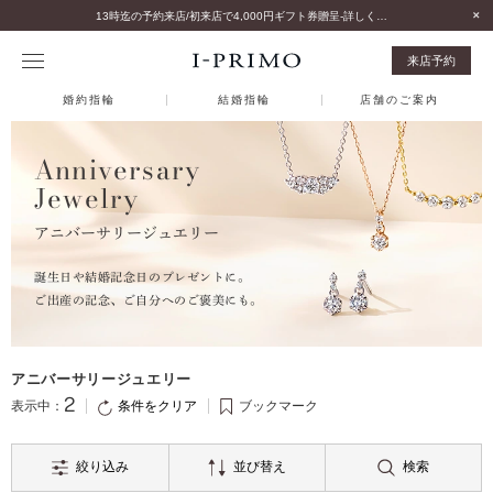
13時迄の予約来店/初来店で4,000円ギフト券贈呈-詳しくはこちら-
来店予約
婚約指輪
結婚指輪
店舗のご案内
Anniversary
Jewelry
アニバーサリージュエリー
誕生日や結婚記念日のプレゼントに。
ご出産の記念、ご自分へのご褒美にも。
アニバーサリージュエリー
2
条件をクリア
表示中：
ブックマーク
絞り込み
並び替え
検索