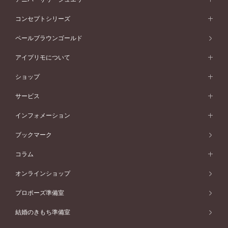
イエローゴールド
ストレートライン
プラチナ
セッティングから選ぶ
フォルムから選ぶ
素材から選ぶ
エタニティリング一覧
アニバーサリージュエリー
コンセプトシリーズ
ピンクゴールド
ウェーブライン
イエローゴールド
ソリテール
ストレートライン
スタイルから選ぶ
プラチナ
セッティングから選ぶ
素材から選ぶ
アニバーサリージュエリー一覧
コンセプトシリーズ
ペールブラウンゴールド
ペールブラウンゴールド
V字ライン
ピンクゴールド
ワンサイドメレ
ウェーブライン
シンプル
イエローゴールド
プレーン
価格帯から選ぶ
スタイルから選ぶ
プラチナ
ネックレス
コンビネーション
オリジンビリーフ
ペールブラウンゴールド
ダブルサイドメレ
アイプリモについて
V字ライン
フェミニン
ピンクゴールド
ワンメレ
50万円台～
シンプル
イエローゴールド
婚約指輪ガイド
ベビーリング
価格帯から選ぶ
フラワリー
コンビネーション
ラインメレ
モード
アイプリモについて
ペールブラウンゴールド
セベラルメレ
ショップ
40万円台～
フェミニン
ピンクゴールド
ファッションリング
50万円～
婚約指輪 人気ランキング
結婚指輪 人気ランキング
初空
エレガント
コンビネーション
ラインメレ
30万円台～
®
モード
パーソナルハンド診断
店舗一覧
ペールブラウンゴールド
ブレスレット
サービス
40万円～50万円
婚約ネックレス
エトワル
ゴージャス
20万円台～
エレガント
ピアス
30万円～40万円
デザインへのこだわり
プロポーズサポート
スワハ
北海道
インフォメーション
ダイヤモンドシェイプコレクション
10万円台～
ゴージャス
イヤリング
20万円～30万円
品質へのこだわり
プレミオン
サービス
ご来店予約について
札幌店
ブックマーク
®
パーフェクトプロポーズリング
アニバーサリーギフト
10万円～20万円
一生涯のメンテナンス
函館店
アフターサービス
ニュース一覧
コラム
ダイヤモンドプロポーズ
取扱店)エヴァンスブライダル 旭川本店
近くに店舗がある
ご購入方法・仕上げ日数
お客様の声
コラム
オンラインショップ
プロミスダイヤモンド&バースストーン
東北
SWEET STORIES
ダイヤモンド
プロポーズ準備室
婚約指輪
ブライダルアイテム
仙台店
ショップブログ
結婚のきもち準備室
結婚指輪
青森店
公式アンバサダー