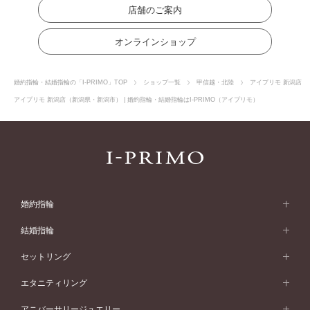
店舗のご案内
オンラインショップ
婚約指輪・結婚指輪の「I-PRIMO」TOP
ショップ一覧
甲信越・北陸
アイプリモ 新潟店
アイプリモ 新潟店（新潟県・新潟市） | 婚約指輪・結婚指輪はI-PRIMO（アイプリモ）
婚約指輪
婚約指輪 (エンゲージリング)
結婚指輪
婚約指輪一覧
結婚指輪 (マリッジリング)
セットリング
素材から選ぶ
結婚指輪一覧
セットリング
エタニティリング
プラチナ
フォルムから選ぶ
素材から選ぶ
セットリング一覧
エタニティリング
アニバーサリージュエリー