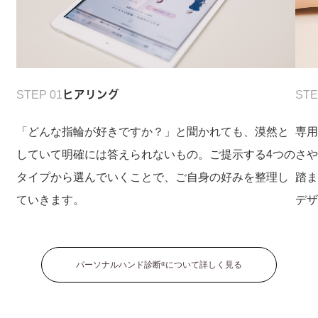
STEP 01
ヒアリング
STE
「どんな指輪が好きですか？」と聞かれても、漠然と
専
していて明確には答えられないもの。ご提示する4つの
さ
タイプから選んでいくことで、ご自身の好みを整理し
踏
ていきます。
デ
パーソナルハンド診断
について詳しく見る
®