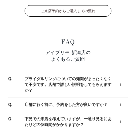
ご来店予約からご購入までの流れ
FAQ
アイプリモ 新潟店の
よくあるご質問
Q.
ブライダルリングについての知識がまったくなく
て不安です。店舗で詳しい説明をしてもらえます
か？
ジュエリーコーディネーターの資格を持つ専門スタッフがお客様一人ひとりの運命のリング選びをサポートいたします。わからないことや不安なことがあれば、お気軽にご質問ください。
まずはアイプリモの人気なデザインをご紹介している、リングランキングも参考くださいませ。
A.
Q.
店舗に行く前に、予約をした方が良いですか？
ご予約なしでもご覧いただけますが、事前にご予約をいただけるとお待たせすることなくスムーズにご案内させていただきます。
A.
Q.
下見での来店を考えていますが、一通り見るにあ
たりどの位時間がかかりますか？
お客様により様々ですが、ゆっくりご覧いただきますと、だいたい1時間半～2時間くらいお時間をいただく場合が多いです。お急ぎの場合は、予めお伝え頂ければご都合に合わせてご案内いたします。
A.