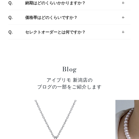
Q.
納期はどのくらいかかりますか？
出来上がりまでは4週間程度お時間を頂戴いたします。お急ぎの場合は店舗にてご相談ください。
A.
Q.
価格帯はどのくらいですか？
一般的な平均価格は婚約指輪が30～40万、結婚指輪は20～25万です。
様々なラインナップの中から、ご予算にあわせてご提案いたしますのでお気軽にご相談ください。
A.
Q.
セレクトオーダーとは何ですか？
デザイン・素材・ダイヤモンドをお好みやご予算に合わせて選んでいただくことができます。おふたりにとって特別な婚約指輪（エンゲージリング）・結婚指輪（マリッジリング）になるように熟練の職人がひとつひとつ丁寧に製作しています。
A.
Blog
アイプリモ 新潟店の
ブログの一部をご紹介します