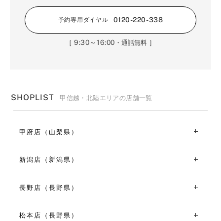
0120-220-338
予約専用ダイヤル
9:30～16:00
［
・通話無料 ］
SHOPLIST
甲信越・北陸エリアの店舗一覧
甲府店（山梨県）
〒409-3867山梨県中巨摩郡昭和町清水新居1603
TEL：055-244-5601
新潟店（新潟県）
11:00～19:00
〒950-0909新潟県新潟市中央区八千代２丁目１-１
VIEW MORE
TEL：025-255-6086
長野店（長野県）
11:00～19:00
〒380-0826長野県長野市北石堂町1381
VIEW MORE
TEL：026-267-7271
松本店（長野県）