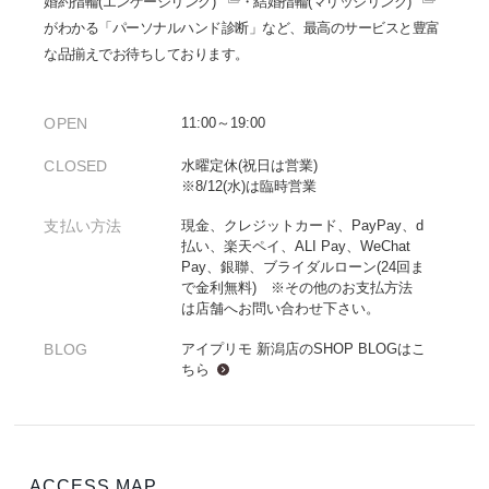
婚約指輪(エンゲージリング)
・
結婚指輪(マリッジリング)
がわかる「パーソナルハンド診断」など、最高のサービスと豊富
な品揃えでお待ちしております。
OPEN
11:00～19:00
CLOSED
水曜定休(祝日は営業)
※8/12(水)は臨時営業
支払い方法
現金、クレジットカード、PayPay、d
払い、楽天ペイ、ALI Pay、WeChat
Pay、銀聯、ブライダルローン(24回ま
で金利無料) ※その他のお支払方法
は店舗へお問い合わせ下さい。
BLOG
アイプリモ 新潟店のSHOP BLOGは
こ
ちら
ACCESS MAP