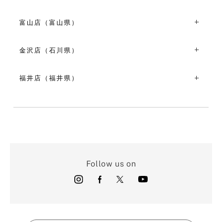
10:00～18:00
〒390-0811長野県松本市中央1丁目19-12
VIEW MORE
TEL：0263-35-7964
富山店（富山県）
10:30～18:30
〒930-0083富山県富山市総曲輪３丁目５-５
VIEW MORE
TEL：076-493-6723
金沢店（石川県）
11:00～19:00
〒920-0997石川県金沢市竪町45-2 ココット金沢1F
VIEW MORE
TEL：076-263-8650
福井店（福井県）
10:00～18:00
〒910-0804福井県福井市高木中央3-1606 アフィニスビル
VIEW MORE
1-B
TEL：0776-97-9802
11:00～19:00
VIEW MORE
Follow us on