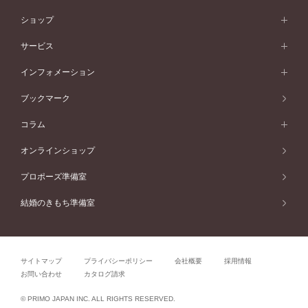
シンプル
イエローゴールド
婚約指輪ガイド
ベビーリング
価格帯から選ぶ
フラワリー
コンビネーション
ラインメレ
モード
アイプリモについて
ペールブラウンゴールド
セベラルメレ
ショップ
40万円台～
フェミニン
ピンクゴールド
ファッションリング
50万円～
婚約指輪 人気ランキング
結婚指輪 人気ランキング
初空
エレガント
コンビネーション
ラインメレ
30万円台～
®
モード
パーソナルハンド診断
店舗一覧
ペールブラウンゴールド
ブレスレット
サービス
40万円～50万円
婚約ネックレス
エトワル
ゴージャス
20万円台～
エレガント
ピアス
30万円～40万円
デザインへのこだわり
プロポーズサポート
スワハ
北海道
インフォメーション
ダイヤモンドシェイプコレクション
10万円台～
ゴージャス
イヤリング
20万円～30万円
品質へのこだわり
プレミオン
サービス
ご来店予約について
札幌店
ブックマーク
®
パーフェクトプロポーズリング
アニバーサリーギフト
10万円～20万円
一生涯のメンテナンス
函館店
アフターサービス
ニュース一覧
コラム
ダイヤモンドプロポーズ
取扱店)エヴァンスブライダル 旭川本店
近くに店舗がある
ご購入方法・仕上げ日数
お客様の声
コラム
オンラインショップ
プロミスダイヤモンド&バースストーン
東北
SWEET STORIES
ダイヤモンド
プロポーズ準備室
婚約指輪
ブライダルアイテム
仙台店
ショップブログ
結婚のきもち準備室
結婚指輪
青森店
公式アンバサダー
リング
弘前パークホテル店
よくあるご質問
プロポーズ
秋田店
サイトマップ
プライバシーポリシー
会社概要
採用情報
結婚関連
盛岡大通店
お問い合わせ
カタログ請求
山形店
関連コラム
© PRIMO JAPAN INC. ALL RIGHTS RESERVED.