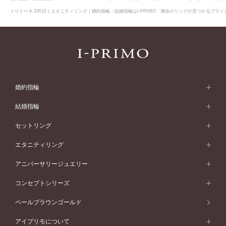
トリトーネ DR15｜エタニティリング｜婚約指輪・結婚指輪はI-PRIMO 運命のリングが見つかるブライダ
婚約指輪
婚約指輪 (エンゲージリング)
結婚指輪
婚約指輪一覧
結婚指輪 (マリッジリング)
セットリング
素材から選ぶ
結婚指輪一覧
セットリング
エタニティリング
プラチナ
フォルムから選ぶ
素材から選ぶ
セットリング一覧
エタニティリング
アニバーサリージュエリー
イエローゴールド
ストレートライン
プラチナ
セッティングから選ぶ
フォルムから選ぶ
素材から選ぶ
エタニティリング一覧
アニバーサリージュエリー
コンセプトシリーズ
ピンクゴールド
ウェーブライン
イエローゴールド
ソリテール
ストレートライン
スタイルから選ぶ
プラチナ
セッティングから選ぶ
素材から選ぶ
アニバーサリージュエリー一覧
コンセプトシリーズ
ペールブラウンゴールド
ペールブラウンゴールド
V字ライン
ピンクゴールド
ワンサイドメレ
ウェーブライン
シンプル
イエローゴールド
プレーン
価格帯から選ぶ
スタイルから選ぶ
プラチナ
ネックレス
コンビネーション
オリジンビリーフ
ペールブラウンゴールド
ダブルサイドメレ
アイプリモについて
V字ライン
フェミニン
ピンクゴールド
ワンメレ
50万円台～