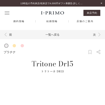
13時迄の予約来店/初来店で4,000円ギフト券贈呈-詳しくはこちら-
来店予約
婚約指輪
結婚指輪
店舗のご案内
一覧へ戻る
前
次
プラチナ
Tritone Dr15
トリトーネ DR15