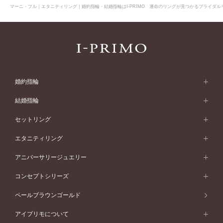
マーニ・フル｜エタニティリング｜婚約指輪・結婚指輪はI-PRIMO 運命のリングが見つかるブライダルリ
婚約指輪
婚約指輪 (エンゲージリング)
結婚指輪
婚約指輪一覧
結婚指輪 (マリッジリング)
セットリング
素材から選ぶ
結婚指輪一覧
セットリング
エタニティリング
プラチナ
フォルムから選ぶ
素材から選ぶ
セットリング一覧
エタニティリング
アニバーサリージュエリー
イエローゴールド
ストレートライン
プラチナ
セッティングから選ぶ
フォルムから選ぶ
素材から選ぶ
エタニティリング一覧
アニバーサリージュエリー
コンセプトシリーズ
ピンクゴールド
ウェーブライン
イエローゴールド
ソリテール
ストレートライン
スタイルから選ぶ
プラチナ
セッティングから選ぶ
素材から選ぶ
アニバーサリージュエリー一覧
コンセプトシリーズ
ペールブラウンゴールド
ペールブラウンゴールド
V字ライン
ピンクゴールド
ワンサイドメレ
ウェーブライン
シンプル
イエローゴールド
プレーン
価格帯から選ぶ
スタイルから選ぶ
プラチナ
ネックレス
コンビネーション
オリジンビリーフ
ペールブラウンゴールド
ダブルサイドメレ
アイプリモについて
V字ライン
フェミニン
ピンクゴールド
ワンメレ
50万円台～
シンプル
イエローゴールド
婚約指輪ガイド
ベビーリング
価格帯から選ぶ