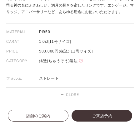
司る神の名にふさわしい、満月の輝きを宿したリングです。エンゲージ、マ
リッジ、アニバーサリーなど、あらゆる用途にお使いいただけます。
MATERIAL
Pt950
CARAT
1.0ct[11号サイズ]
PRICE
583,000円(税込)[11号サイズ]
CATEGORY
鋳造(ちゅうぞう)製法
フォルム
ストレート
CLOSE
店舗のご案内
ご来店予約