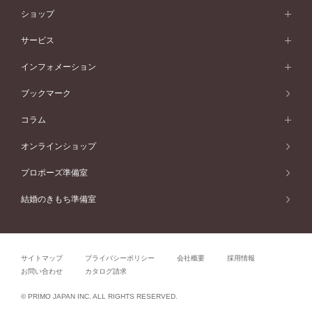
フラワリー
コンビネーション
ラインメレ
モード
アイプリモについて
ペールブラウンゴールド
セベラルメレ
ショップ
40万円台～
フェミニン
ピンクゴールド
ファッションリング
50万円～
婚約指輪 人気ランキング
結婚指輪 人気ランキング
初空
エレガント
コンビネーション
ラインメレ
30万円台～
®
モード
パーソナルハンド診断
店舗一覧
ペールブラウンゴールド
ブレスレット
サービス
40万円～50万円
婚約ネックレス
エトワル
ゴージャス
20万円台～
エレガント
ピアス
30万円～40万円
デザインへのこだわり
プロポーズサポート
スワハ
北海道
インフォメーション
ダイヤモンドシェイプコレクション
10万円台～
ゴージャス
イヤリング
20万円～30万円
品質へのこだわり
プレミオン
サービス
ご来店予約について
札幌店
ブックマーク
®
パーフェクトプロポーズリング
アニバーサリーギフト
10万円～20万円
一生涯のメンテナンス
函館店
アフターサービス
ニュース一覧
コラム
ダイヤモンドプロポーズ
取扱店)エヴァンスブライダル 旭川本店
近くに店舗がある
ご購入方法・仕上げ日数
お客様の声
コラム
オンラインショップ
プロミスダイヤモンド&バースストーン
東北
SWEET STORIES
ダイヤモンド
プロポーズ準備室
婚約指輪
ブライダルアイテム
仙台店
ショップブログ
結婚のきもち準備室
結婚指輪
青森店
公式アンバサダー
リング
弘前パークホテル店
よくあるご質問
プロポーズ
秋田店
サイトマップ
プライバシーポリシー
会社概要
採用情報
結婚関連
盛岡大通店
お問い合わせ
カタログ請求
山形店
関連コラム
© PRIMO JAPAN INC. ALL RIGHTS RESERVED.