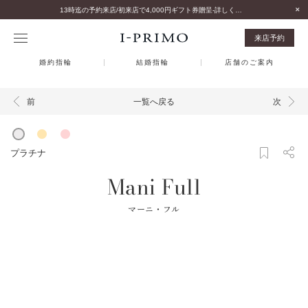
13時迄の予約来店/初来店で4,000円ギフト券贈呈-詳しくはこちら-
来店予約
婚約指輪
結婚指輪
店舗のご案内
一覧へ戻る
前
次
プラチナ
Mani Full
マーニ・フル