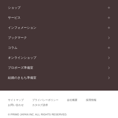
シンプル
イエローゴールド
婚約指輪ガイド
ベビーリング
価格帯から選ぶ
フラワリー
コンビネーション
ラインメレ
モード
アイプリモについて
ペールブラウンゴールド
セベラルメレ
ショップ
40万円台～
フェミニン
ピンクゴールド
ファッションリング
50万円～
婚約指輪 人気ランキング
結婚指輪 人気ランキング
初空
エレガント
コンビネーション
ラインメレ
30万円台～
®
モード
パーソナルハンド診断
店舗一覧
ペールブラウンゴールド
ブレスレット
サービス
40万円～50万円
婚約ネックレス
エトワル
ゴージャス
20万円台～
エレガント
ピアス
30万円～40万円
デザインへのこだわり
プロポーズサポート
スワハ
北海道
インフォメーション
ダイヤモンドシェイプコレクション
10万円台～
ゴージャス
イヤリング
20万円～30万円
品質へのこだわり
プレミオン
サービス
ご来店予約について
札幌店
ブックマーク
®
パーフェクトプロポーズリング
アニバーサリーギフト
10万円～20万円
一生涯のメンテナンス
函館店
アフターサービス
ニュース一覧
コラム
ダイヤモンドプロポーズ
取扱店)エヴァンスブライダル 旭川本店
近くに店舗がある
ご購入方法・仕上げ日数
お客様の声
コラム
オンラインショップ
プロミスダイヤモンド&バースストーン
東北
SWEET STORIES
ダイヤモンド
プロポーズ準備室
婚約指輪
ブライダルアイテム
仙台店
ショップブログ
結婚のきもち準備室
結婚指輪
青森店
公式アンバサダー
リング
弘前パークホテル店
よくあるご質問
プロポーズ
秋田店
サイトマップ
プライバシーポリシー
会社概要
採用情報
結婚関連
盛岡大通店
お問い合わせ
カタログ請求
山形店
関連コラム
© PRIMO JAPAN INC. ALL RIGHTS RESERVED.