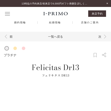
13時迄の予約来店/初来店で4,000円ギフト券贈呈-詳しくはこちら-
来店予約
婚約指輪
結婚指輪
店舗のご案内
一覧へ戻る
前
次
プラチナ
Felicitas Dr13
フェリキタス DR13