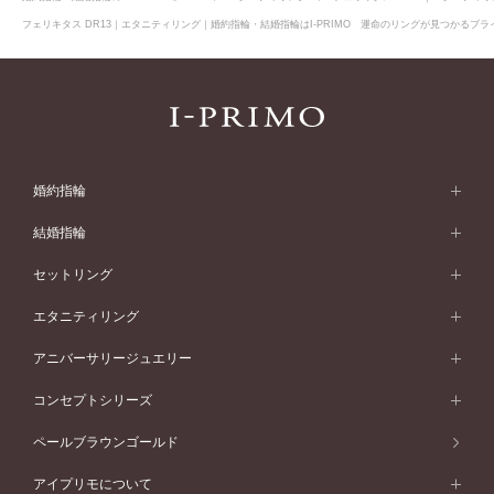
フェリキタス DR13｜エタニティリング｜婚約指輪・結婚指輪はI-PRIMO 運命のリングが見つかるブライ
婚約指輪
婚約指輪 (エンゲージリング)
結婚指輪
婚約指輪一覧
結婚指輪 (マリッジリング)
セットリング
素材から選ぶ
結婚指輪一覧
セットリング
エタニティリング
プラチナ
フォルムから選ぶ
素材から選ぶ
セットリング一覧
エタニティリング
アニバーサリージュエリー
イエローゴールド
ストレートライン
プラチナ
セッティングから選ぶ
フォルムから選ぶ
素材から選ぶ
エタニティリング一覧
アニバーサリージュエリー
コンセプトシリーズ
ピンクゴールド
ウェーブライン
イエローゴールド
ソリテール
ストレートライン
スタイルから選ぶ
プラチナ
セッティングから選ぶ
素材から選ぶ
アニバーサリージュエリー一覧
コンセプトシリーズ
ペールブラウンゴールド
ペールブラウンゴールド
V字ライン
ピンクゴールド
ワンサイドメレ
ウェーブライン
シンプル
イエローゴールド
プレーン
価格帯から選ぶ
スタイルから選ぶ
プラチナ
ネックレス
コンビネーション
オリジンビリーフ
ペールブラウンゴールド
ダブルサイドメレ
アイプリモについて
V字ライン
フェミニン
ピンクゴールド
ワンメレ
50万円台～