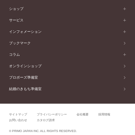
シンプル
イエローゴールド
婚約指輪ガイド
ベビーリング
価格帯から選ぶ
フラワリー
コンビネーション
ラインメレ
モード
アイプリモについて
ペールブラウンゴールド
セベラルメレ
ショップ
40万円台～
フェミニン
ピンクゴールド
ファッションリング
50万円～
婚約指輪 人気ランキング
結婚指輪 人気ランキング
初空
エレガント
コンビネーション
ラインメレ
30万円台～
®
モード
パーソナルハンド診断
店舗一覧
ペールブラウンゴールド
ブレスレット
サービス
40万円～50万円
婚約ネックレス
エトワル
ゴージャス
20万円台～
エレガント
ピアス
30万円～40万円
デザインへのこだわり
プロポーズサポート
スワハ
北海道
インフォメーション
ダイヤモンドシェイプコレクション
10万円台～
ゴージャス
イヤリング
20万円～30万円
品質へのこだわり
プレミオン
サービス
ご来店予約について
札幌店
ブックマーク
®
パーフェクトプロポーズリング
アニバーサリーギフト
10万円～20万円
一生涯のメンテナンス
函館店
アフターサービス
ニュース一覧
コラム
ダイヤモンドプロポーズ
取扱店)エヴァンスブライダル 旭川本店
近くに店舗がある
ご購入方法・仕上げ日数
お客様の声
コラム
オンラインショップ
プロミスダイヤモンド&バースストーン
東北
SWEET STORIES
ダイヤモンド
プロポーズ準備室
婚約指輪
ブライダルアイテム
仙台店
ショップブログ
結婚のきもち準備室
結婚指輪
青森店
公式アンバサダー
リング
弘前パークホテル店
よくあるご質問
プロポーズ
秋田店
サイトマップ
プライバシーポリシー
会社概要
採用情報
結婚関連
盛岡大通店
お問い合わせ
カタログ請求
山形店
関連コラム
© PRIMO JAPAN INC. ALL RIGHTS RESERVED.