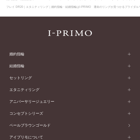
フレイ DR20｜エタニティリング｜婚約指輪・結婚指輪はI-PRIMO 運命のリングが見つかるブライダルリ
婚約指輪
婚約指輪 (エンゲージリング)
結婚指輪
婚約指輪一覧
結婚指輪 (マリッジリング)
セットリング
素材から選ぶ
結婚指輪一覧
セットリング
エタニティリング
プラチナ
フォルムから選ぶ
素材から選ぶ
セットリング一覧
エタニティリング
アニバーサリージュエリー
イエローゴールド
ストレートライン
プラチナ
セッティングから選ぶ
フォルムから選ぶ
素材から選ぶ
エタニティリング一覧
アニバーサリージュエリー
コンセプトシリーズ
ピンクゴールド
ウェーブライン
イエローゴールド
ソリテール
ストレートライン
スタイルから選ぶ
プラチナ
セッティングから選ぶ
素材から選ぶ
アニバーサリージュエリー一覧
コンセプトシリーズ
ペールブラウンゴールド
ペールブラウンゴールド
V字ライン
ピンクゴールド
ワンサイドメレ
ウェーブライン
シンプル
イエローゴールド
プレーン
価格帯から選ぶ
スタイルから選ぶ
プラチナ
ネックレス
コンビネーション
オリジンビリーフ
ペールブラウンゴールド
ダブルサイドメレ
アイプリモについて
V字ライン
フェミニン
ピンクゴールド
ワンメレ
50万円台～