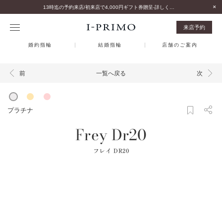
13時迄の予約来店/初来店で4,000円ギフト券贈呈-詳しくはこちら-
来店予約
婚約指輪
結婚指輪
店舗のご案内
一覧へ戻る
前
次
プラチナ
Frey Dr20
フレイ DR20