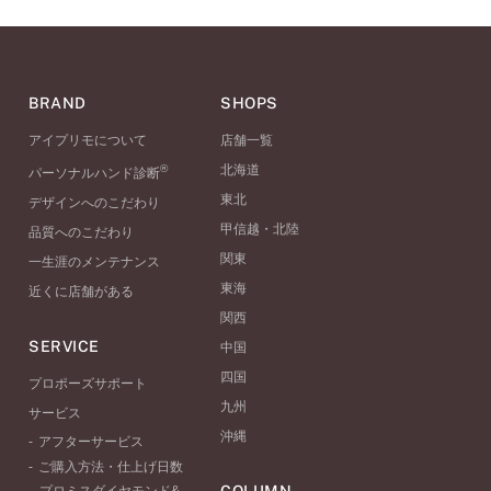
BRAND
SHOPS
アイプリモについて
店舗一覧
®
北海道
パーソナルハンド診断
東北
デザインへのこだわり
甲信越・北陸
品質へのこだわり
関東
一生涯のメンテナンス
東海
近くに店舗がある
関西
SERVICE
中国
四国
プロポーズサポート
九州
サービス
沖縄
アフターサービス
ご購入方法・仕上げ日数