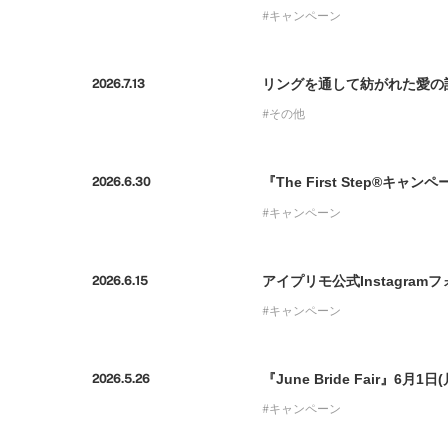
プロ
キャンペーン
ペールブラウンゴールド
ン
ブラ
コンセプトシリーズ
リングを通して紡がれた愛の話 「
2026.7.13
プロ
オリジンビリーフ
その他
フラワリー
初空
ショ
『The First Step®キャ
2026.6.30
エトワル
店舗
スワハ
キャンペーン
ご来
プレミオン
アイプリモ公式Instagram
2026.6.15
キャンペーン
『June Bride Fair』6月
2026.5.26
キャンペーン