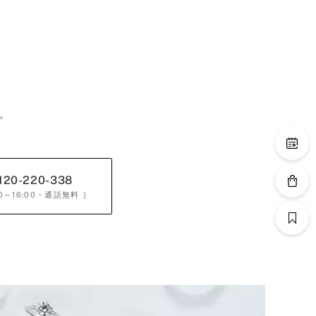
。
120-220-338
0～16:00
・通話無料 ］