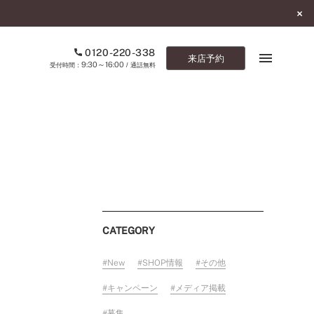
0120-220-338
来店予約
9:30～16:00
受付時間：
/ 通話無料
ブックマーク
ONLINE SHOP
ご来店予約
予約専用ダイヤル
CATEGORY
0120-220-338
9:30～16:00
（受付時間：
・通話無料）
New
SHOP情報
その他
カタログ請求
キャンペーン
メディア掲載
お問い合わせ
募集