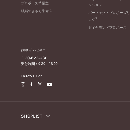
10万円台～
プロポーズ準備室
クション
結婚のきもち準備室
パーフェクトプロポーズリ
®
ング
ダイヤモンドプロポーズ
お問い合わせ専用
0120-622-630
受付時間：9:30～16:00
Follow us on
SHOPLIST