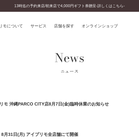
13時迄の予約来店/初来店で4,000円ギフト券贈呈-詳しくはこちら-
リモについて
サービス
店舗を探す
オンラインショップ
News
プリモについて
婚約指輪とは
結婚指輪とは
®
ソナルハンド診断
セットリングとは
ニュース
インへのこだわり
エタニティリングとは
へのこだわり
涯のメンテナンス
ニュース一覧
に店舗がある
モ 沖縄PARCO CITY店8月7日(金)臨時休業のお知らせ
お客様の声
SWEET STORIES
ビス
ショップブログ
ターサービス
コラム
入方法・仕上げ日数
土) – 8月31日(月) アイプリモ全店舗にて開催
よくあるご質問