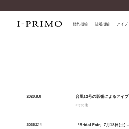
婚約指輪
結婚指輪
アイプ
婚約指輪一覧
アイ
結婚指輪一覧
パー
セットリング一覧
デザ
エタニティリング一覧
品質
アニバーサリージュエリー一覧
一生
近く
台風13号の影響によるアイプリ
2026.8.6
コレクション
その他
®
パーフェクトプロポーズリング
サー
ダイヤモンドプロポーズ
アフ
婚約ネックレス
ご購
『Bridal Fair』7月18日(
2026.7.14
ダイヤモンドシェイプコレクション