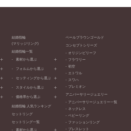
結婚指輪
ペールブラウンゴールド
(マリッジリング)
コンセプトシリーズ
結婚指輪一覧
オリジンビリーフ
素材から選ぶ
フラワリー
初空
プラチナ
フォルムから選ぶ
エトワル
イエローゴールド
ストレートライン
セッティングから選ぶ
スワハ
ピンクゴールド
ウェーブライン
プレーン
プレミオン
ド
ペールブラウンゴールド
スタイルから選ぶ
V字ライン
ワンメレ
コンビネーション
アニバーサリージュエリー
シンプル
価格帯から選ぶ
セベラルメレ
フェミニン
アニバーサリージュエリー一覧
50万円～
ラインメレ
結婚指輪 人気ランキング
モード
ネックレス
40万円～50万円
セットリング
エレガント
ベビーリング
30万円～40万円
セットリング一覧
ゴージャス
ファッションリング
20万円～30万円
ブレスレット
素材から選ぶ