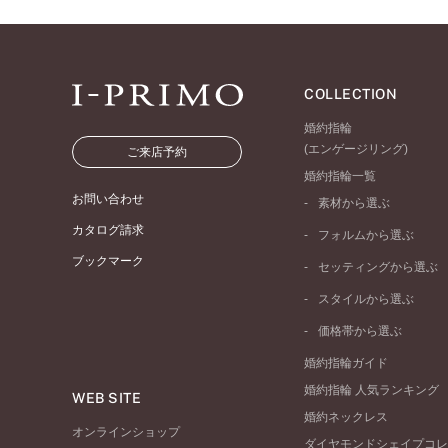
COLLECTION
婚約指輪
(エンゲージリング)
ご来店予約
婚約指輪一覧
お問い合わせ
素材から選ぶ
プラチナ
カタログ請求
フォルムから選ぶ
イエローゴールド
ブックマーク
ストレートライン
セッティングから選ぶ
ピンクゴールド
ウェーブライン
ソリテール
ペールブラウンゴール
スタイルから選ぶ
V字ライン
ワンサイドメレ
コンビネーション
シンプル
価格帯から選ぶ
ダブルサイドメレ
フェミニン
50万円台～
ラインメレ
婚約指輪ガイド
モード
40万円台～
婚約指輪 人気ランキング
エレガント
WEB SITE
30万円台～
婚約ネックレス
ゴージャス
20万円台～
オンラインショップ
ダイヤモンドシェイプコレ