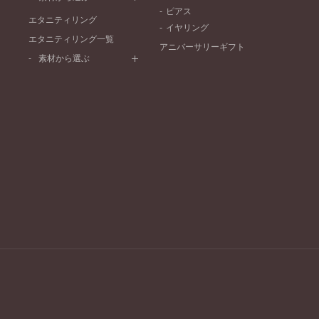
10万円～20万円
ピアス
プラチナ
エタニティリング
イヤリング
イエローゴールド
エタニティリング一覧
アニバーサリーギフト
ピンクゴールド
素材から選ぶ
ペールブラウンゴールド
プラチナ
コンビネーション
イエローゴールド
ピンクゴールド
ペールブラウンゴールド