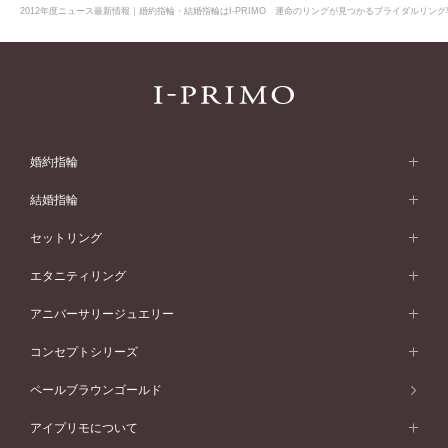
2012年度ニュース最新情報｜婚約指輪・結婚指輪はI-PRIMO 運命のリングが見つかるブライダルリング専
婚約指輪
婚約指輪 (エンゲージリング)
結婚指輪
婚約指輪一覧
結婚指輪 (マリッジリング)
セットリング
素材から選ぶ
結婚指輪一覧
セットリング
エタニティリング
プラチナ
フォルムから選ぶ
素材から選ぶ
セットリング一覧
エタニティリング
アニバーサリージュエリー
イエローゴールド
ストレートライン
プラチナ
セッティングから選ぶ
フォルムから選ぶ
素材から選ぶ
エタニティリング一覧
アニバーサリージュエリー
コンセプトシリーズ
ピンクゴールド
ウェーブライン
イエローゴールド
ソリテール
ストレートライン
スタイルから選ぶ
プラチナ
セッティングから選ぶ
素材から選ぶ
アニバーサリージュエリー一覧
コンセプトシリーズ
ペールブラウンゴールド
ペールブラウンゴールド
V字ライン
ピンクゴールド
ワンサイドメレ
ウェーブライン
シンプル
イエローゴールド
プレーン
価格帯から選ぶ
スタイルから選ぶ
プラチナ
ネックレス
コンビネーション
オリジンビリーフ
ペールブラウンゴールド
ダブルサイドメレ
アイプリモについて
V字ライン
フェミニン
ピンクゴールド
ワンメレ
50万円台～
シンプル
イエローゴールド
婚約指輪ガイド
ベビーリング
価格帯から選ぶ