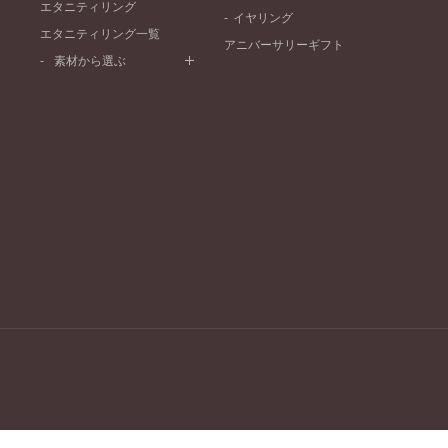
プラチナ
エタニティリング
イヤリング
イエローゴールド
エタニティリング一覧
アニバーサリーギフト
ピンクゴールド
素材から選ぶ
ペールブラウンゴールド
プラチナ
コンビネーション
イエローゴールド
ピンクゴールド
ペールブラウンゴールド
関西
ダル 旭川本店
なんばパー