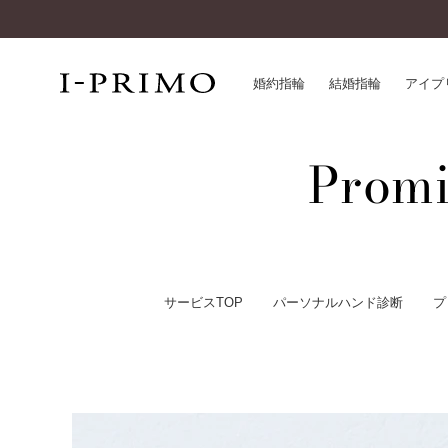
婚約指輪
結婚指輪
アイプ
Promi
婚約指輪一覧
アイ
結婚指輪一覧
パー
セットリング一覧
デザ
エタニティリング一覧
品質
アニバーサリージュエリー一覧
一生
サービスTOP
パーソナルハンド診断
プ
近く
コレクション
®
パーフェクトプロポーズリング
サー
ダイヤモンドプロポーズ
アフ
婚約ネックレス
ご購
ダイヤモンドシェイプコレクション