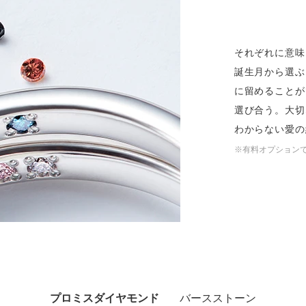
ミスダイヤモンド&バースストー
イダルアイテム
それぞれに意味
誕生月から選ぶ
ポーズサポート
に留めることが
選び合う。大切
ップ
わからない愛の
一覧
※有料オプション
店予約について
プロミスダイヤモンド
バースストーン