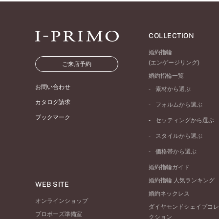
COLLECTION
婚約指輪
(エンゲージリング)
ご来店予約
婚約指輪一覧
お問い合わせ
素材から選ぶ
プラチナ
カタログ請求
フォルムから選ぶ
イエローゴールド
ブックマーク
ストレートライン
セッティングから選ぶ
ピンクゴールド
ウェーブライン
ソリテール
ペールブラウンゴール
スタイルから選ぶ
V字ライン
ワンサイドメレ
コンビネーション
シンプル
価格帯から選ぶ
ダブルサイドメレ
フェミニン
50万円台～
ラインメレ
婚約指輪ガイド
モード
40万円台～
婚約指輪 人気ランキング
エレガント
WEB SITE
30万円台～
婚約ネックレス
ゴージャス
20万円台～
オンラインショップ
ダイヤモンドシェイプコレ
10万円台～
プロポーズ準備室
クション