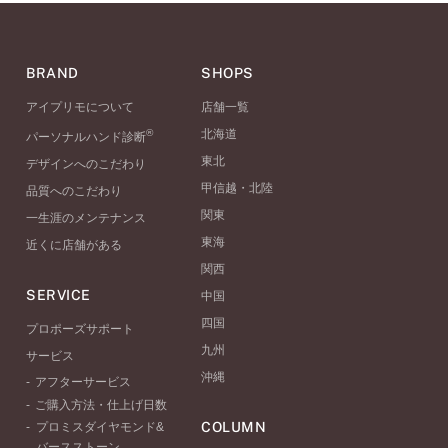
BRAND
SHOPS
アイプリモについて
店舗一覧
®
北海道
パーソナルハンド診断
東北
デザインへのこだわり
甲信越・北陸
品質へのこだわり
関東
一生涯のメンテナンス
東海
近くに店舗がある
関西
SERVICE
中国
四国
プロポーズサポート
九州
サービス
沖縄
アフターサービス
ご購入方法・仕上げ日数
COLUMN
プロミスダイヤモンド&
バースストーン