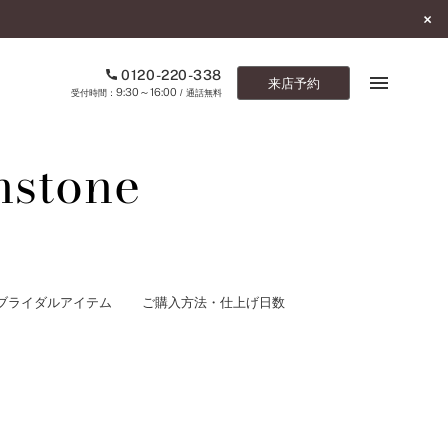
0120-220-338
来店予約
9:30～16:00
受付時間：
/ 通話無料
hstone
ブックマーク
ONLINE SHOP
ご来店予約
ブライダルアイテム
ご購入方法・仕上げ日数
予約専用ダイヤル
0120-220-338
9:30～16:00
（受付時間：
・通話無料）
カタログ請求
お問い合わせ