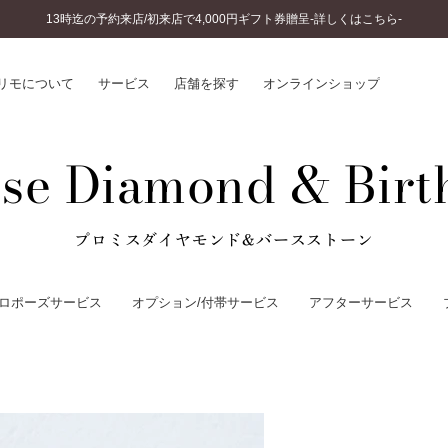
13時迄の予約来店/初来店で4,000円ギフト券贈呈-詳しくはこちら-
リモについて
サービス
店舗を探す
オンラインショップ
se Diamond & Birt
プリモについて
婚約指輪とは
結婚指輪とは
®
ソナルハンド診断
セットリングとは
インへのこだわり
プロミスダイヤモンド&バースストーン
エタニティリングとは
へのこだわり
涯のメンテナンス
ロポーズサービス
オプション/付帯サービス
アフターサービス
ニュース一覧
に店舗がある
お客様の声
SWEET STORIES
ビス
ショップブログ
ターサービス
コラム
入方法・仕上げ日数
よくあるご質問