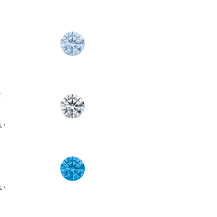
e
い
い