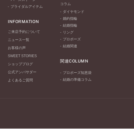
コラム
ブライダルアイテム
ダイヤモンド
婚約指輪
INFORMATION
結婚指輪
ご来店予約について
リング
プロポーズ
ニュース一覧
結婚関連
お客様の声
SWEET STORIES
関連COLUMN
ショップブログ
公式アンバサダー
プロポーズ知恵袋
結婚の準備コラム
よくあるご質問
クス店
梅田茶屋町店
梅田ハービスENT店
近鉄あべのハルカ