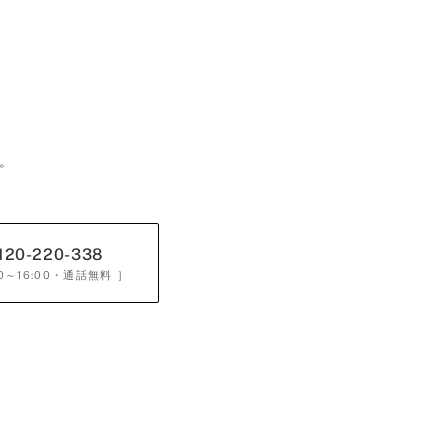
。
120-220-338
0～16:00
・通話無料 ］