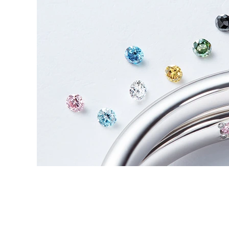
プロ
ペールブラウンゴールド
ン
ブラ
コンセプトシリーズ
プロ
オリジンビリーフ
フラワリー
初空
ショ
エトワル
店舗
スワハ
ご来
プレミオン