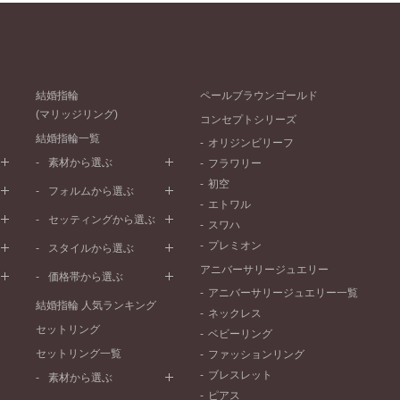
結婚指輪
ペールブラウンゴールド
(マリッジリング)
コンセプトシリーズ
結婚指輪一覧
オリジンビリーフ
素材から選ぶ
フラワリー
初空
プラチナ
フォルムから選ぶ
エトワル
イエローゴールド
ストレートライン
セッティングから選ぶ
スワハ
ピンクゴールド
ウェーブライン
プレーン
プレミオン
ド
ペールブラウンゴールド
スタイルから選ぶ
V字ライン
ワンメレ
コンビネーション
アニバーサリージュエリー
シンプル
価格帯から選ぶ
セベラルメレ
フェミニン
アニバーサリージュエリー一覧
50万円～
ラインメレ
結婚指輪 人気ランキング
モード
ネックレス
40万円～50万円
セットリング
エレガント
ベビーリング
30万円～40万円
セットリング一覧
ゴージャス
ファッションリング
20万円～30万円
ブレスレット
素材から選ぶ
10万円～20万円
ピアス