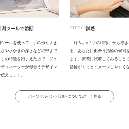
STEP 03
計測ツールで診断
試着
測ツールを使って、手の形や大き
「好み」×「手の特徴」から導き
長さや水かきの深さなど細部まで
る、あなたに似合う指輪の候補
。手の特徴を踏まえた上で、ジュ
ます。実際に試着してみること
ーディネーターが似合うデザイン
指輪がぐっとイメージしやすく
お伝えします。
パーソナルハンド診断
について詳しく見る
®