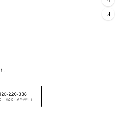
す。
120-220-338
0～16:00
・通話無料 ］