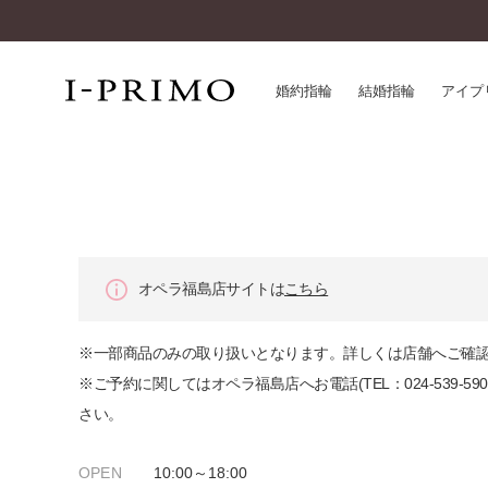
婚約指輪
結婚指輪
アイプ
婚約指輪一覧
アイ
結婚指輪一覧
パー
セットリング一覧
デザ
エタニティリング一覧
品質
オペラ福島店サイトは
こちら
アニバーサリージュエリー一覧
一生
近く
※一部商品のみの取り扱いとなります。詳しくは店舗へご確
コレクション
※ご予約に関してはオペラ福島店へお電話(TEL：024-539-5
®
パーフェクトプロポーズリング
サー
さい。
ダイヤモンドプロポーズ
アフ
婚約ネックレス
ご購
OPEN
10:00～18:00
ダイヤモンドシェイプコレクション