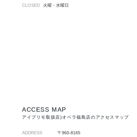
プロ
CLOSED
火曜・水曜日
ペールブラウンゴールド
ン
ブラ
コンセプトシリーズ
プロ
オリジンビリーフ
フラワリー
初空
ショ
エトワル
店舗
スワハ
ご来
プレミオン
ACCESS MAP
アイプリモ取扱店)オペラ福島店のアクセスマップ
ADDRESS
〒960-8165