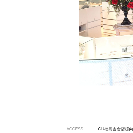
ミスダイヤモンド&バースストー
イダルアイテム
ポーズサポート
ップ
一覧
店予約について
ACCESS
GU福島吉倉店様