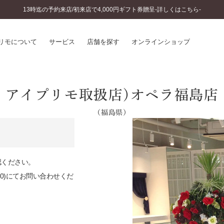
13時迄の予約来店/初来店で4,000円ギフト券贈呈-詳しくはこちら-
リモについて
サービス
店舗を探す
オンラインショップ
プリモについて
婚約指輪とは
アイプリモ取扱店)オペラ福島店
結婚指輪とは
®
ソナルハンド診断
（福島県）
セットリングとは
インへのこだわり
エタニティリングとは
へのこだわり
涯のメンテナンス
ニュース一覧
に店舗がある
認ください。
お客様の声
900)にてお問い合わせくだ
SWEET STORIES
ビス
ショップブログ
ターサービス
コラム
入方法・仕上げ日数
よくあるご質問