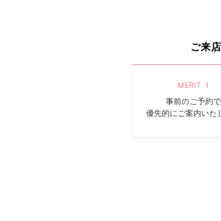
プロ
ペールブラウンゴールド
ン
ブラ
コンセプトシリーズ
ご来
プロ
オリジンビリーフ
フラワリー
初空
ショ
MERIT
1
エトワル
店舗
事前のご予約で
スワハ
ご来
優先的にご案内いた
プレミオン