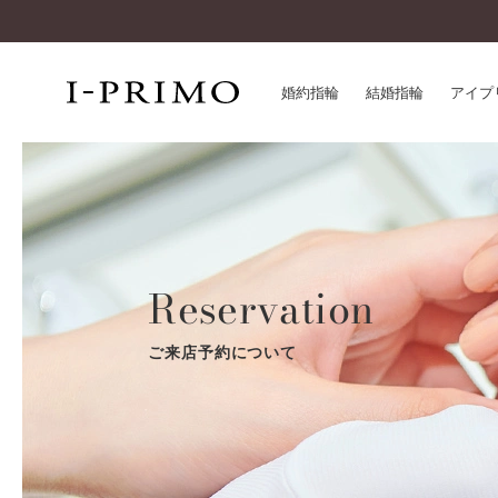
婚約指輪
結婚指輪
アイプ
婚約指輪一覧
アイ
結婚指輪一覧
パー
セットリング一覧
デザ
エタニティリング一覧
Reservation
品質
アニバーサリージュエリー一覧
一生
近く
ご来店予約について
コレクション
®
パーフェクトプロポーズリング
サー
ダイヤモンドプロポーズ
アフ
婚約ネックレス
ご購
ダイヤモンドシェイプコレクション