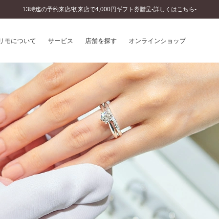
13時迄の予約来店/初来店で4,000円ギフト券贈呈-詳しくはこちら-
リモについて
サービス
店舗を探す
オンラインショップ
プリモについて
婚約指輪とは
結婚指輪とは
®
ソナルハンド診断
セットリングとは
インへのこだわり
エタニティリングとは
へのこだわり
涯のメンテナンス
ニュース一覧
に店舗がある
お客様の声
SWEET STORIES
ビス
ショップブログ
ターサービス
コラム
入方法・仕上げ日数
よくあるご質問