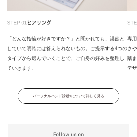
STEP 01
ヒアリング
STE
「どんな指輪が好きですか？」と聞かれても、漠然と
専
していて明確には答えられないもの。ご提示する4つの
さ
タイプから選んでいくことで、ご自身の好みを整理し
踏
ていきます。
デ
パーソナルハンド診断
について詳しく見る
®
Follow us on