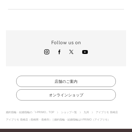
〒901-2123沖縄県浦添市西洲3-1-1 サンエー浦添西海岸
VIEW MORE
PARCO CITY 1F
TEL：098-917-4111
10:00～22:00
8/27(木)10：00～21：00 旧盆の為
VIEW MORE
Follow us on
店舗のご案内
オンラインショップ
婚約指輪・結婚指輪の「I-PRIMO」TOP
ショップ一覧
九州
アイプリモ 長崎店
アイプリモ 長崎店（長崎県・長崎市） | 婚約指輪・結婚指輪はI-PRIMO（アイプリモ）