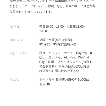
婚約指輪(エンゲージリング)
・
結婚指輪(マリッジリング)
がわかる「パーソナルハンド診断」など、最高のサービスと豊富
な品揃えでお待ちしております。
OPEN
平日10:00～18:00 土日祝11:00～
19:00
CLOSED
火曜・水曜(祝日は営業)
9/17(木)、9/24(木)臨時休業
支払い方法
現金、クレジットカード、PayPay、d
払い、楽天ペイ、ALI Pay、WeChat
Pay、銀聯、ブライダルローン(24回ま
で金利無料) ※その他のお支払方法
は店舗へお問い合わせ下さい。
BLOG
アイプリモ 長崎店のSHOP BLOGは
こ
ちら