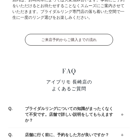
をいただけるとお待たせすることなくスムーズにご案内させて
いただきます。ブライダルリング専門店の落ち着いた空間で一
生に一度のリング選びをお楽しみください。
ご来店予約からご購入までの流れ
FAQ
アイプリモ 長崎店の
よくあるご質問
Q.
ブライダルリングについての知識がまったくなく
て不安です。店舗で詳しい説明をしてもらえます
か？
ジュエリーコーディネーターの資格を持つ専門スタッフがお客様一人ひとりの運命のリング選びをサポートいたします。わからないことや不安なことがあれば、お気軽にご質問ください。
まずはアイプリモの人気なデザインをご紹介している、リングランキングも参考くださいませ。
A.
Q.
店舗に行く前に、予約をした方が良いですか？