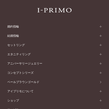
婚約指輪
婚約指輪 (エンゲージリング)
結婚指輪
婚約指輪一覧
結婚指輪 (マリッジリング)
セットリング
素材から選ぶ
結婚指輪一覧
セットリング
エタニティリング
プラチナ
フォルムから選ぶ
素材から選ぶ
セットリング一覧
エタニティリング
アニバーサリージュエリー
イエローゴールド
ストレートライン
プラチナ
セッティングから選ぶ
フォルムから選ぶ
素材から選ぶ
エタニティリング一覧
アニバーサリージュエリー
コンセプトシリーズ
ピンクゴールド
ウェーブライン
イエローゴールド
ソリテール
ストレートライン
スタイルから選ぶ
プラチナ
セッティングから選ぶ
素材から選ぶ
アニバーサリージュエリー一覧
コンセプトシリーズ
ペールブラウンゴールド
ペールブラウンゴールド
V字ライン
ピンクゴールド
ワンサイドメレ
ウェーブライン
シンプル
イエローゴールド
プレーン
価格帯から選ぶ
スタイルから選ぶ
プラチナ
ネックレス
コンビネーション
オリジンビリーフ
ペールブラウンゴールド
ダブルサイドメレ
アイプリモについて
V字ライン
フェミニン
ピンクゴールド
ワンメレ
50万円台～
シンプル
イエローゴールド
婚約指輪ガイド
ベビーリング
価格帯から選ぶ
フラワリー
コンビネーション
ラインメレ
モード
アイプリモについて
ペールブラウンゴールド
セベラルメレ
ショップ
40万円台～
フェミニン
ピンクゴールド
ファッションリング
50万円～
婚約指輪 人気ランキング
結婚指輪 人気ランキング
初空
エレガント
コンビネーション
ラインメレ
30万円台～
®
モード
パーソナルハンド診断
店舗一覧
ペールブラウンゴールド