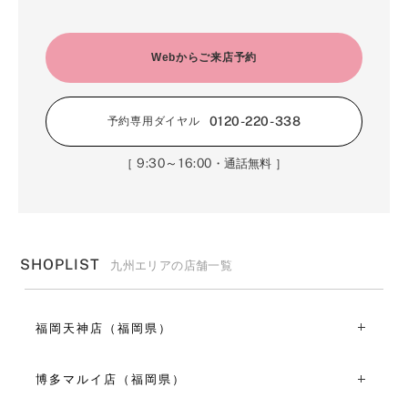
Webからご来店予約
0120-220-338
予約専用ダイヤル
9:30～16:00
［
・通話無料 ］
SHOPLIST
九州エリアの店舗一覧
福岡天神店（福岡県）
〒810-0041福岡県福岡市中央区大名１丁目１５-４２
TEL：092-715-1950
博多マルイ店（福岡県）
11:00～19:00