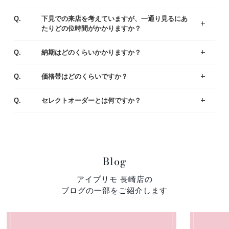
ご予約なしでもご覧いただけますが、事前にご予約をいただけるとお待たせすることなくスムーズにご案内させていただきます。
A.
Q.
下見での来店を考えていますが、一通り見るにあ
たりどの位時間がかかりますか？
お客様により様々ですが、ゆっくりご覧いただきますと、だいたい1時間半～2時間くらいお時間をいただく場合が多いです。お急ぎの場合は、予めお伝え頂ければご都合に合わせてご案内いたします。
A.
Q.
納期はどのくらいかかりますか？
出来上がりまでは4週間程度お時間を頂戴いたします。お急ぎの場合は店舗にてご相談ください。
A.
Q.
価格帯はどのくらいですか？
一般的な平均価格は婚約指輪が30～40万、結婚指輪は20～25万です。
様々なラインナップの中から、ご予算にあわせてご提案いたしますのでお気軽にご相談ください。
A.
Q.
セレクトオーダーとは何ですか？
デザイン・素材・ダイヤモンドをお好みやご予算に合わせて選んでいただくことができます。おふたりにとって特別な婚約指輪（エンゲージリング）・結婚指輪（マリッジリング）になるように熟練の職人がひとつひとつ丁寧に製作しています。
A.
Blog
アイプリモ 長崎店の
ブログの一部をご紹介します