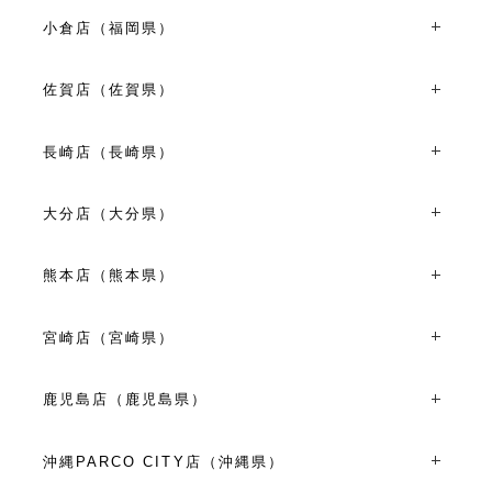
〒812-0012福岡県福岡市博多区博多駅中央街９-１ 博多マ
VIEW MORE
ルイ４F
小倉店（福岡県）
TEL：092-477-1810
〒802-0006福岡県北九州市小倉北区魚町2-1-7
10:00～21:00
TEL：093-513-0680
佐賀店（佐賀県）
VIEW MORE
11:00～19:00
〒840-0813佐賀県佐賀市唐人１丁目２-１６ リンクタウン
VIEW MORE
W-１
長崎店（長崎県）
TEL：0952-41-5320
〒850-0853長崎県長崎市浜町８-３１
10:00～18:00
TEL：095-811-3270
大分店（大分県）
VIEW MORE
平日10:00～18:00 土日祝11:00～19:00
〒870-0035大分県大分市中央町1-4-24
VIEW MORE
TEL：097-540-6336
熊本店（熊本県）
11:00～19:00
〒860-0845熊本県熊本市中央区上通町５-４６ 上通イー
VIEW MORE
ストンビル１階
宮崎店（宮崎県）
TEL：096-311-5290
〒880-0805宮崎県宮崎市橘通東３丁目４-９
10:00～18:00
TEL：0985-60-5202
鹿児島店（鹿児島県）
VIEW MORE
平日10:00～18:00 土日祝11:00～19:00
〒892-0827鹿児島県鹿児島市中町4-2
VIEW MORE
TEL：099-239-5411
沖縄PARCO CITY店（沖縄県）
11:00～19:00