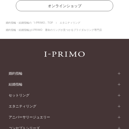
オンラインショップ
婚約指輪・結婚指輪の「I-PRIMO」TOP
エタニティリング
婚約指輪・結婚指輪はI-PRIMO 運命のリングが見つかるブライダルリング専門店
婚約指輪
婚約指輪 (エンゲージリング)
結婚指輪
婚約指輪一覧
結婚指輪 (マリッジリング)
セットリング
素材から選ぶ
結婚指輪一覧
セットリング
エタニティリング
プラチナ
フォルムから選ぶ
素材から選ぶ
セットリング一覧
エタニティリング
アニバーサリージュエリー
イエローゴールド
ストレートライン
プラチナ
セッティングから選ぶ
フォルムから選ぶ
素材から選ぶ
エタニティリング一覧
アニバーサリージュエリー
コンセプトシリーズ