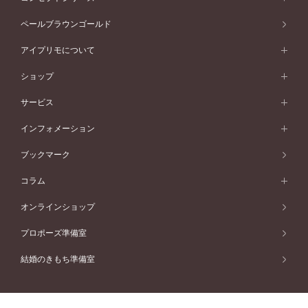
ピンクゴールド
ウェーブライン
イエローゴールド
ソリテール
ストレートライン
スタイルから選ぶ
プラチナ
セッティングから選ぶ
素材から選ぶ
アニバーサリージュエリー一覧
コンセプトシリーズ
ペールブラウンゴールド
ペールブラウンゴールド
V字ライン
ピンクゴールド
ワンサイドメレ
ウェーブライン
シンプル
イエローゴールド
プレーン
価格帯から選ぶ
スタイルから選ぶ
プラチナ
ネックレス
コンビネーション
オリジンビリーフ
ペールブラウンゴールド
ダブルサイドメレ
アイプリモについて
V字ライン
フェミニン
ピンクゴールド
ワンメレ
50万円台～
シンプル
イエローゴールド
婚約指輪ガイド
ベビーリング
価格帯から選ぶ
フラワリー
コンビネーション
ラインメレ
モード
アイプリモについて
ペールブラウンゴールド
セベラルメレ
ショップ
40万円台～
フェミニン
ピンクゴールド
ファッションリング
50万円～
婚約指輪 人気ランキング
結婚指輪 人気ランキング
初空
エレガント
コンビネーション
ラインメレ
30万円台～
®
モード
パーソナルハンド診断
店舗一覧
ペールブラウンゴールド
ブレスレット
サービス
40万円～50万円
婚約ネックレス
エトワル
ゴージャス
20万円台～
エレガント
ピアス
30万円～40万円
デザインへのこだわり
プロポーズサポート
スワハ
北海道
インフォメーション
ダイヤモンドシェイプコレクション
10万円台～
ゴージャス
イヤリング
20万円～30万円
品質へのこだわり
プレミオン
サービス
ご来店予約について
札幌店
ブックマーク
®
パーフェクトプロポーズリング
アニバーサリーギフト
10万円～20万円
一生涯のメンテナンス
函館店
アフターサービス
ニュース一覧
コラム
ダイヤモンドプロポーズ
取扱店)エヴァンスブライダル 旭川本店
近くに店舗がある
ご購入方法・仕上げ日数
お客様の声
コラム
オンラインショップ
プロミスダイヤモンド&バースストーン
東北
SWEET STORIES
ダイヤモンド
プロポーズ準備室
婚約指輪
ブライダルアイテム
仙台店
ショップブログ
結婚のきもち準備室
結婚指輪
青森店
公式アンバサダー
リング
弘前パークホテル店
よくあるご質問
プロポーズ