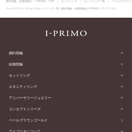
婚約指輪・結婚指輪の「I-PRIMO」TOP
セットリング
セットリング一覧
ペールブラウン
ペールブラウンゴールドのセットリング一覧 | 婚約指輪・結婚指輪はI-PRIMO（アイプリモ）
婚約指輪
婚約指輪 (エンゲージリング)
結婚指輪
婚約指輪一覧
結婚指輪 (マリッジリング)
セットリング
素材から選ぶ
結婚指輪一覧
セットリング
エタニティリング
プラチナ
フォルムから選ぶ
素材から選ぶ
セットリング一覧
エタニティリング
アニバーサリージュエリー
イエローゴールド
ストレートライン
プラチナ
セッティングから選ぶ
フォルムから選ぶ
素材から選ぶ
エタニティリング一覧
アニバーサリージュエリー
コンセプトシリーズ
ピンクゴールド
ウェーブライン
イエローゴールド
ソリテール
ストレートライン
スタイルから選ぶ
プラチナ
セッティングから選ぶ
素材から選ぶ
アニバーサリージュエリー一覧
コンセプトシリーズ
ペールブラウンゴールド
ペールブラウンゴールド
V字ライン
ピンクゴールド
ワンサイドメレ
ウェーブライン
シンプル
イエローゴールド
プレーン
価格帯から選ぶ
スタイルから選ぶ
プラチナ
ネックレス
コンビネーション
オリジンビリーフ
ペールブラウンゴールド
ダブルサイドメレ
アイプリモについて
V字ライン