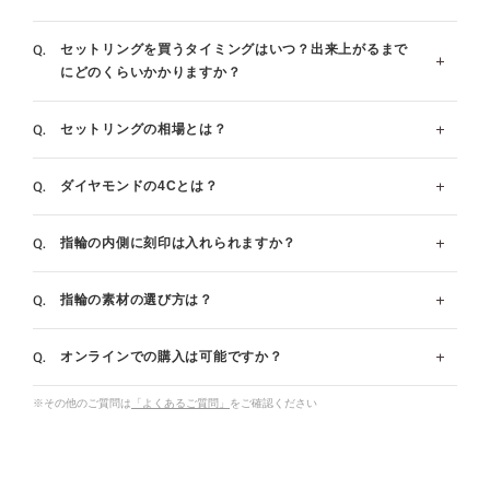
セットリングを買うタイミングはいつ？出来上がるまで
婚約指輪(エンゲージリング)と結婚指輪(マリッジリング)
にどのくらいかかりますか？
を重ね着けしてお楽しみいただける指輪をセットリング
といいます。アイプリモでは、おすすめの組み合わせの
セットリングの相場とは？
婚約指輪(エンゲージリング)を購入するタイミングで、
他に、豊富なデザインの中からお好きなデザインを自由
セットでお求めになられる場合はもちろん、婚約指輪を
に組み合わせてお選びいただくこともご提案しておりま
ダイヤモンドの4Cとは？
お持ちでない方は、結婚指輪(マリッジリング)の購入に
婚約指輪(エンゲージリング)の相場は30万〜40万円で
す。
合わせてお求めになられる場合もございます。お渡しま
す。結婚指輪の相場は婚約指輪よりも低めで、指輪2本
結婚後も婚約指輪を！セットリングがおすすめな理由
指輪の内側に刻印は入れられますか？
でに1~2ヶ月ほどお時間をいただいていますので、手元
ペアの価格で25万～30万円程度となっています。セット
4C(カラット・カラー・クラリティー・カット)とはダイ
婚約指輪(エンゲージリング)一覧はこちら
に欲しい日の3ヶ月前を目安に購入いただくと安心で
リングは婚約指輪と結婚指輪を合わせた価格となりま
ヤモンドの価値基準を表しています。
結婚指輪(マリッジリング)一覧はこちら
指輪の素材の選び方は？
す。有料で最短1週間でお届けできる場合もございます
す。
指輪の内側の刻印はご注文時に無料で承っております。
ダイヤモンド4Cについて詳しく見る
ため、ご相談くださいませ。
ブロック体と筆記体のどちらかをお選び頂き、入る文字
婚約指輪・結婚指輪の値段、相場は？金額と選び方のポイン
オンラインでの購入は可能ですか？
数は指輪のサイズ＋7文字です。(例：サイズ7号の場
ブライダルリングとして一番人気があるのはプラチナで
ト
お急ぎ仕上げについて詳しく見る
合、14文字まで)※一部例外商品がございます。
す｡白く輝く美しさを特長に持つプラチナは、希少性が
※その他のご質問は
「よくあるご質問」
をご確認ください
高く、変質や変色の心配が少ないことから、愛の証であ
オンラインでも購入可能です。
メッセージ刻印を詳しく見る
るブライダルリングに相応しいとされています。
店頭と共通のアフターサービスをご用意しておりますの
最近では普段のファッションにも合わせやすいことから
で、ご安心ください。電話でのご相談も承っておりま