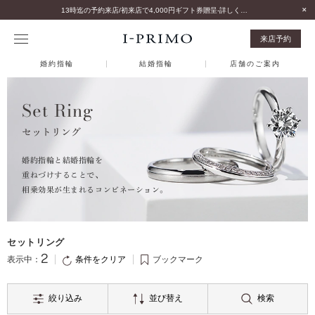
13時迄の予約来店/初来店で4,000円ギフト券贈呈-詳しくはこちら-
来店予約
婚約指輪
結婚指輪
店舗のご案内
Set Ring
セットリング
婚約指輪と結婚指輪を
重ねづけすることで、
相乗効果が生まれるコンビネーション。
セットリング
2
条件をクリア
表示中：
ブックマーク
絞り込み
並び替え
検索