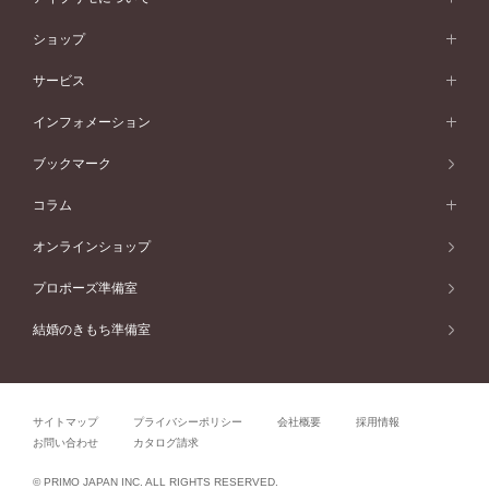
フェミニン
ピンクゴールド
ワンメレ
50万円台～
シンプル
イエローゴールド
婚約指輪ガイド
ベビーリング
価格帯から選ぶ
フラワリー
コンビネーション
ラインメレ
モード
アイプリモについて
ペールブラウンゴールド
セベラルメレ
ショップ
40万円台～
フェミニン
ピンクゴールド
ファッションリング
50万円～
婚約指輪 人気ランキング
結婚指輪 人気ランキング
初空
エレガント
コンビネーション
ラインメレ
30万円台～
®
モード
パーソナルハンド診断
店舗一覧
ペールブラウンゴールド
ブレスレット
サービス
40万円～50万円
婚約ネックレス
エトワル
ゴージャス
20万円台～
エレガント
ピアス
30万円～40万円
デザインへのこだわり
プロポーズサポート
スワハ
北海道
インフォメーション
ダイヤモンドシェイプコレクション
10万円台～
ゴージャス
イヤリング
20万円～30万円
品質へのこだわり
プレミオン
サービス
ご来店予約について
札幌店
ブックマーク
®
パーフェクトプロポーズリング
アニバーサリーギフト
10万円～20万円
一生涯のメンテナンス
函館店
アフターサービス
ニュース一覧
コラム
ダイヤモンドプロポーズ
取扱店)エヴァンスブライダル 旭川本店
近くに店舗がある
ご購入方法・仕上げ日数
お客様の声
コラム
オンラインショップ
プロミスダイヤモンド&バースストーン
東北
SWEET STORIES
ダイヤモンド
プロポーズ準備室
婚約指輪
ブライダルアイテム
仙台店
ショップブログ
結婚のきもち準備室
結婚指輪
青森店
公式アンバサダー
リング
弘前パークホテル店
よくあるご質問
プロポーズ
秋田店
サイトマップ
プライバシーポリシー
会社概要
採用情報
結婚関連
盛岡大通店
お問い合わせ
カタログ請求
山形店
関連コラム
© PRIMO JAPAN INC. ALL RIGHTS RESERVED.