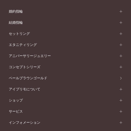
婚約指輪
婚約指輪 (エンゲージリング)
結婚指輪
婚約指輪一覧
結婚指輪 (マリッジリング)
セットリング
素材から選ぶ
結婚指輪一覧
セットリング
エタニティリング
プラチナ
フォルムから選ぶ
素材から選ぶ
セットリング一覧
エタニティリング
アニバーサリージュエリー
イエローゴールド
ストレートライン
プラチナ
セッティングから選ぶ
フォルムから選ぶ
素材から選ぶ
エタニティリング一覧
アニバーサリージュエリー
コンセプトシリーズ
ピンクゴールド
ウェーブライン
イエローゴールド
ソリテール
ストレートライン
スタイルから選ぶ
プラチナ
セッティングから選ぶ
素材から選ぶ
アニバーサリージュエリー一覧
コンセプトシリーズ
ペールブラウンゴールド
ペールブラウンゴールド
V字ライン
ピンクゴールド
ワンサイドメレ
ウェーブライン
シンプル
イエローゴールド
プレーン
価格帯から選ぶ
スタイルから選ぶ
プラチナ
ネックレス
コンビネーション
オリジンビリーフ
ペールブラウンゴールド
ダブルサイドメレ
アイプリモについて
V字ライン
フェミニン
ピンクゴールド
ワンメレ
50万円台～
シンプル
イエローゴールド
婚約指輪ガイド
ベビーリング
価格帯から選ぶ
フラワリー
コンビネーション
ラインメレ
モード
アイプリモについて
ペールブラウンゴールド
セベラルメレ
ショップ
40万円台～
フェミニン
ピンクゴールド
ファッションリング
50万円～
婚約指輪 人気ランキング
結婚指輪 人気ランキング
初空
エレガント
コンビネーション
ラインメレ
30万円台～
®
モード
パーソナルハンド診断
店舗一覧
ペールブラウンゴールド
ブレスレット
サービス
40万円～50万円
婚約ネックレス
エトワル
ゴージャス
20万円台～
エレガント
ピアス
30万円～40万円
デザインへのこだわり
プロポーズサポート
スワハ
北海道
インフォメーション
ダイヤモンドシェイプコレクション
10万円台～
ゴージャス
イヤリング
20万円～30万円
品質へのこだわり