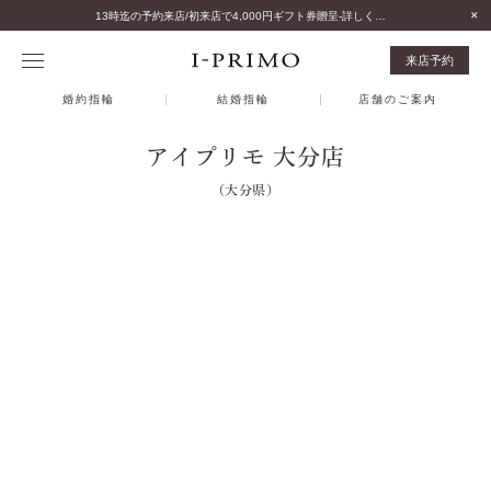
13時迄の予約来店/初来店で4,000円ギフト券贈呈-詳しくはこちら-
来店予約
婚約指輪
結婚指輪
店舗のご案内
アイプリモ 大分店
（大分県）