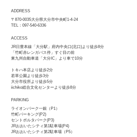
ADDRESS
〒870-0035大分県大分市中央町1-4-24
TEL：097-540-6336
ACCESS
JR日豊本線「大分駅」府内中央口(北口)より徒歩8分
「竹町赤レンガバス停」すぐ目の前
東九州自動車道「大分IC」より車で10分
トキハ本店より徒歩2分
若草公園より徒歩3分
大分市役所より徒歩5分
iichiko総合文化センターより徒歩8分
PARKING
ライオンパーク一銀（P1）
竹町パーキング(P2)
セントポルタパーク(P3)
JRおおいたシティ第1駐車場(P4)
JRおおいたシティ第2駐車場（P5）