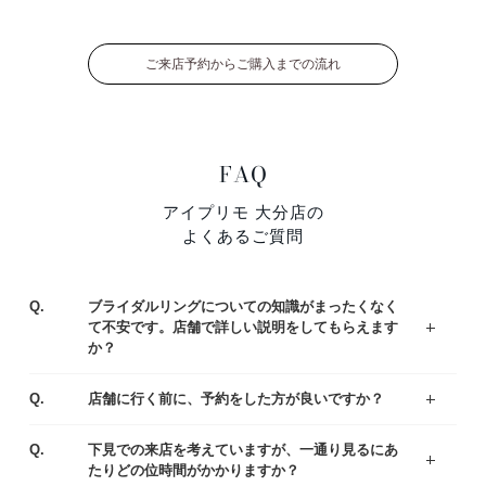
ご来店予約からご購入までの流れ
FAQ
アイプリモ 大分店の
よくあるご質問
Q.
ブライダルリングについての知識がまったくなく
て不安です。店舗で詳しい説明をしてもらえます
か？
ジュエリーコーディネーターの資格を持つ専門スタッフがお客様一人ひとりの運命のリング選びをサポートいたします。わからないことや不安なことがあれば、お気軽にご質問ください。
まずはアイプリモの人気なデザインをご紹介している、リングランキングも参考くださいませ。
A.
Q.
店舗に行く前に、予約をした方が良いですか？
ご予約なしでもご覧いただけますが、事前にご予約をいただけるとお待たせすることなくスムーズにご案内させていただきます。
A.
Q.
下見での来店を考えていますが、一通り見るにあ
たりどの位時間がかかりますか？