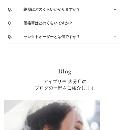
お客様により様々ですが、ゆっくりご覧いただきますと、だいたい1時間半～2時間くらいお時間をいただく場合が多いです。お急ぎの場合は、予めお伝え頂ければご都合に合わせてご案内いたします。
A.
Q.
納期はどのくらいかかりますか？
出来上がりまでは4週間程度お時間を頂戴いたします。お急ぎの場合は店舗にてご相談ください。
A.
Q.
価格帯はどのくらいですか？
一般的な平均価格は婚約指輪が30～40万、結婚指輪は20～25万です。
様々なラインナップの中から、ご予算にあわせてご提案いたしますのでお気軽にご相談ください。
A.
Q.
セレクトオーダーとは何ですか？
デザイン・素材・ダイヤモンドをお好みやご予算に合わせて選んでいただくことができます。おふたりにとって特別な婚約指輪（エンゲージリング）・結婚指輪（マリッジリング）になるように熟練の職人がひとつひとつ丁寧に製作しています。
A.
Blog
アイプリモ 大分店の
ブログの一部をご紹介します