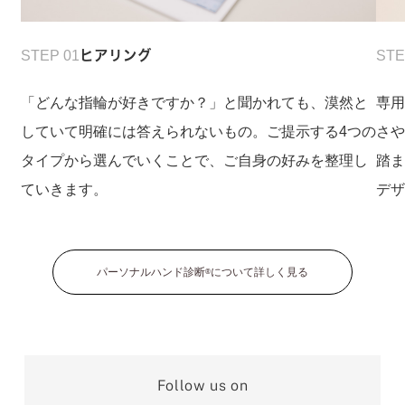
STEP 01
ヒアリング
STE
「どんな指輪が好きですか？」と聞かれても、漠然と
専
していて明確には答えられないもの。ご提示する4つの
さ
タイプから選んでいくことで、ご自身の好みを整理し
踏
ていきます。
デ
パーソナルハンド診断
について詳しく見る
®
Follow us on