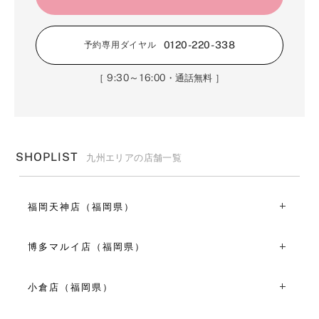
0120-220-338
予約専用ダイヤル
9:30～16:00
［
・通話無料 ］
SHOPLIST
九州エリアの店舗一覧
福岡天神店（福岡県）
〒810-0041福岡県福岡市中央区大名１丁目１５-４２
TEL：092-715-1950
博多マルイ店（福岡県）
11:00～19:00
〒812-0012福岡県福岡市博多区博多駅中央街９-１ 博多マ
VIEW MORE
ルイ４F
小倉店（福岡県）
TEL：092-477-1810
〒802-0006福岡県北九州市小倉北区魚町2-1-7
10:00～21:00