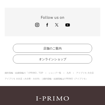
8/27(木)10：00～21：00 旧盆の為
VIEW MORE
Follow us on
店舗のご案内
オンラインショップ
婚約指輪・結婚指輪の「I-PRIMO」TOP
ショップ一覧
九州
アイプリモ 大分店
アイプリモ 大分店（大分県・大分市） | 婚約指輪・結婚指輪はI-PRIMO（アイプリモ）