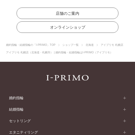
店舗のご案内
オンラインショップ
婚約指輪・結婚指輪の「I-PRIMO」TOP
ショップ一覧
北海道
アイプリモ 札幌店
アイプリモ 札幌店（北海道・札幌市） | 婚約指輪・結婚指輪はI-PRIMO（アイプリモ）
婚約指輪
婚約指輪 (エンゲージリング)
結婚指輪
婚約指輪一覧
結婚指輪 (マリッジリング)
セットリング
素材から選ぶ
結婚指輪一覧
セットリング
エタニティリング