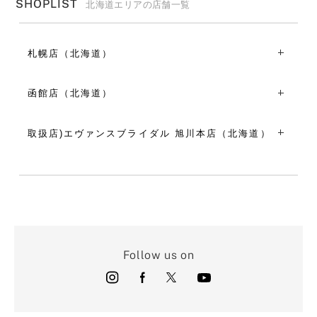
SHOPLIST
北海道エリアの店舗一覧
札幌店（北海道）
〒060-0001北海道札幌市中央区北1条西３丁目３-２２
TEL：011-231-5934
函館店（北海道）
全日 10:00～18:00
〒041-0806北海道函館市美原１丁目４-３
VIEW MORE
TEL：0138-44-4711
取扱店)エヴァンスブライダル 旭川本店（北海道）
10:30～18:30
〒078-8341北海道旭川市東光1条3丁目1-2
VIEW MORE
TEL：0166-74-6496
11:00～19:00
VIEW MORE
Follow us on