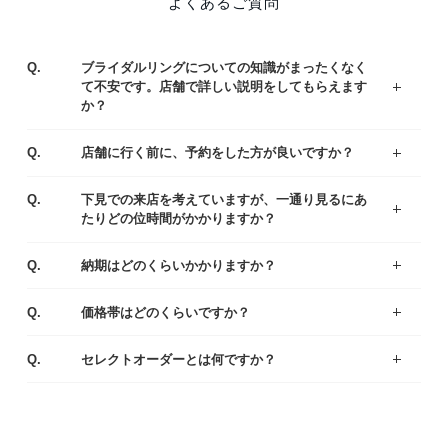
よくあるご質問
Q.
ブライダルリングについての知識がまったくなく
て不安です。店舗で詳しい説明をしてもらえます
か？
ジュエリーコーディネーターの資格を持つ専門スタッフがお客様一人ひとりの運命のリング選びをサポートいたします。わからないことや不安なことがあれば、お気軽にご質問ください。
まずはアイプリモの人気なデザインをご紹介している、リングランキングも参考くださいませ。
A.
Q.
店舗に行く前に、予約をした方が良いですか？
ご予約なしでもご覧いただけますが、事前にご予約をいただけるとお待たせすることなくスムーズにご案内させていただきます。
A.
Q.
下見での来店を考えていますが、一通り見るにあ
たりどの位時間がかかりますか？
お客様により様々ですが、ゆっくりご覧いただきますと、だいたい1時間半～2時間くらいお時間をいただく場合が多いです。お急ぎの場合は、予めお伝え頂ければご都合に合わせてご案内いたします。
A.
Q.
納期はどのくらいかかりますか？
出来上がりまでは4週間程度お時間を頂戴いたします。お急ぎの場合は店舗にてご相談ください。
A.
Q.
価格帯はどのくらいですか？
一般的な平均価格は婚約指輪が30～40万、結婚指輪は20～25万です。
様々なラインナップの中から、ご予算にあわせてご提案いたしますのでお気軽にご相談ください。
A.
Q.
セレクトオーダーとは何ですか？
デザイン・素材・ダイヤモンドをお好みやご予算に合わせて選んでいただくことができます。おふたりにとって特別な婚約指輪（エンゲージリング）・結婚指輪（マリッジリング）になるように熟練の職人がひとつひとつ丁寧に製作しています。
A.