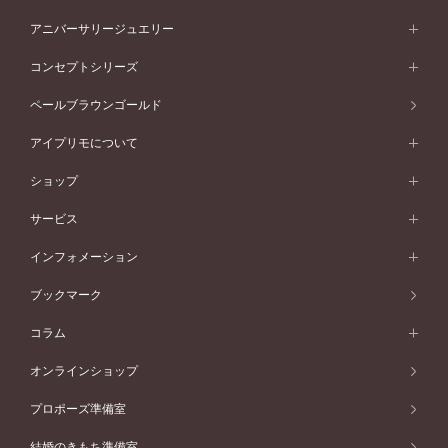
プラチナ
フォルムから選ぶ
素材から選ぶ
セットリング一覧
エタニティリング
アニバーサリージュエリー
イエローゴールド
ストレートライン
プラチナ
セッティングから選ぶ
フォルムから選ぶ
素材から選ぶ
エタニティリング一覧
アニバーサリージュエリー
コンセプトシリーズ
ピンクゴールド
ウェーブライン
イエローゴールド
ソリテール
ストレートライン
スタイルから選ぶ
プラチナ
セッティングから選ぶ
素材から選ぶ
アニバーサリージュエリー一覧
コンセプトシリーズ
ペールブラウンゴールド
ペールブラウンゴールド
V字ライン
ピンクゴールド
ワンサイドメレ
ウェーブライン
シンプル
イエローゴールド
プレーン
価格帯から選ぶ
スタイルから選ぶ
プラチナ
ネックレス
コンビネーション
オリジンビリーフ
ペールブラウンゴールド
ダブルサイドメレ
アイプリモについて
V字ライン
フェミニン
ピンクゴールド
ワンメレ
50万円台～
シンプル
イエローゴールド
婚約指輪ガイド
ベビーリング
価格帯から選ぶ
フラワリー
コンビネーション
ラインメレ
モード
アイプリモについて
ペールブラウンゴールド
セベラルメレ
ショップ
40万円台～
フェミニン
ピンクゴールド
ファッションリング
50万円～
婚約指輪 人気ランキング
結婚指輪 人気ランキング
初空
エレガント
コンビネーション
ラインメレ
30万円台～
®
モード
パーソナルハンド診断
店舗一覧
ペールブラウンゴールド
ブレスレット
サービス
40万円～50万円
婚約ネックレス
エトワル
ゴージャス
20万円台～
エレガント
ピアス
30万円～40万円
デザインへのこだわり
プロポーズサポート
スワハ
北海道
インフォメーション
ダイヤモンドシェイプコレクション
10万円台～
ゴージャス
イヤリング
20万円～30万円
品質へのこだわり
プレミオン
サービス
ご来店予約について
札幌店
ブックマーク
®
パーフェクトプロポーズリング
アニバーサリーギフト
10万円～20万円
一生涯のメンテナンス
函館店
アフターサービス
ニュース一覧
コラム
ダイヤモンドプロポーズ
取扱店)エヴァンスブライダル 旭川本店
近くに店舗がある
ご購入方法・仕上げ日数
お客様の声
コラム
オンラインショップ
プロミスダイヤモンド&バースストーン
東北
SWEET STORIES
ダイヤモンド
プロポーズ準備室
婚約指輪
ブライダルアイテム
仙台店
ショップブログ
結婚のきもち準備室