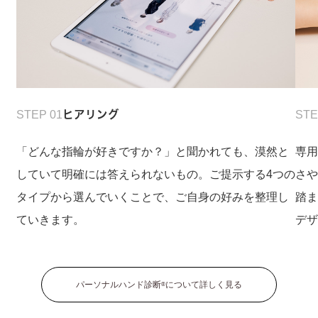
STEP 01
ヒアリング
STE
「どんな指輪が好きですか？」と聞かれても、漠然と
専
していて明確には答えられないもの。ご提示する4つの
さ
タイプから選んでいくことで、ご自身の好みを整理し
踏
ていきます。
デ
パーソナルハンド診断
について詳しく見る
®