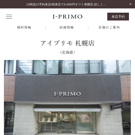
13時迄の予約来店/初来店で4,000円ギフト券贈呈-詳しくはこちら-
来店予約
婚約指輪
結婚指輪
店舗のご案内
アイプリモ 札幌店
（北海道）