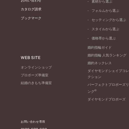
お問い合わせ
素材から選ぶ
プラチナ
カタログ請求
フォルムから選ぶ
イエローゴールド
ブックマーク
ストレートライン
セッティングから選ぶ
ピンクゴールド
ウェーブライン
ソリテール
ペールブラウンゴール
スタイルから選ぶ
V字ライン
ワンサイドメレ
コンビネーション
シンプル
価格帯から選ぶ
ダブルサイドメレ
フェミニン
50万円台～
ラインメレ
婚約指輪ガイド
モード
40万円台～
婚約指輪 人気ランキング
エレガント
WEB SITE
30万円台～
婚約ネックレス
ゴージャス
20万円台～
オンラインショップ
ダイヤモンドシェイプコレ
10万円台～
プロポーズ準備室
クション
結婚のきもち準備室
パーフェクトプロポーズリ
®
ング
ダイヤモンドプロポーズ
お問い合わせ専用