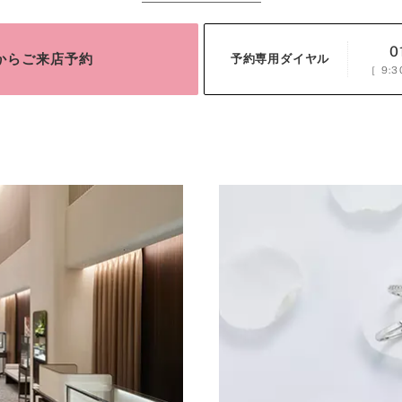
0
bからご来店予約
予約専用ダイヤル
［
9:3