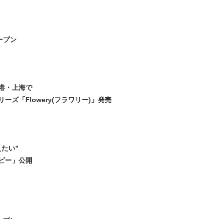
ープン
港・上海で
ズ「Flowery(フラワリー)」発売
たい”
ビー」公開