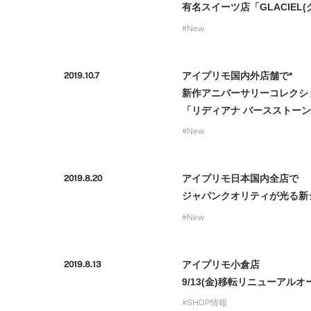
プロ
有名スイーツ店「GLACIE
ペールブラウンゴールド
ン
New
ブラ
コンセプトシリーズ
アイプリモ国内外店舗で*
プロ
2019.10.7
オリジンビリーフ
新作アニバーサリーコレクシ
フラワリー
「リディアナ バースストーン
初空
ショ
エトワル
New
店舗
スワハ
ご来
プレミオン
アイプリモ日本国内全店で
2019.8.20
ジャパンクオリティが光る新
New
アイプリモ小倉店
2019.8.13
9/13(金)移転リニューアルオ
SHOP情報