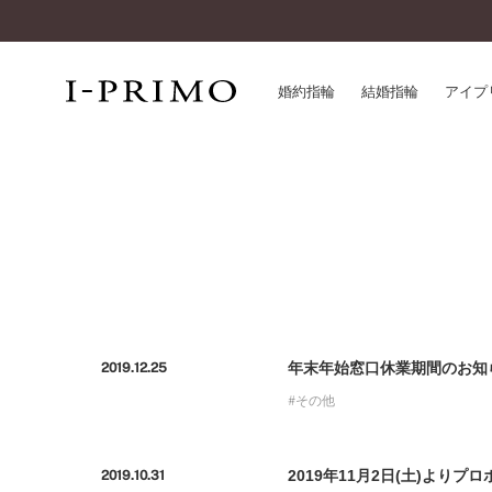
婚約指輪
結婚指輪
アイプ
婚約指輪一覧
アイ
結婚指輪一覧
パー
セットリング一覧
デザ
エタニティリング一覧
品質
アニバーサリージュエリー一覧
一生
近く
年末年始窓口休業期間のお知
2019.12.25
コレクション
その他
®
パーフェクトプロポーズリング
サー
ダイヤモンドプロポーズ
アフ
婚約ネックレス
ご購
2019年11月2日(土)より
2019.10.31
ダイヤモンドシェイプコレクション