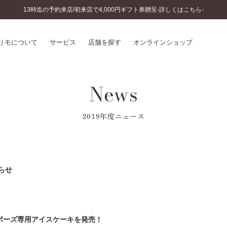
13時迄の予約来店/初来店で4,000円ギフト券贈呈-詳しくはこちら-
リモについて
サービス
店舗を探す
オンラインショップ
News
プリモについて
婚約指輪とは
結婚指輪とは
®
ソナルハンド診断
セットリングとは
2019年度ニュース
インへのこだわり
エタニティリングとは
へのこだわり
涯のメンテナンス
ニュース一覧
に店舗がある
らせ
お客様の声
SWEET STORIES
ビス
ショップブログ
ターサービス
コラム
入方法・仕上げ日数
プロポーズ専用アイスケーキを発売！
よくあるご質問