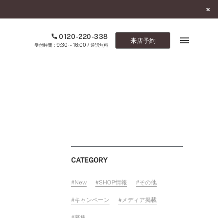
0120-220-338
来店予約
9:30～16:00
受付時間：
/ 通話無料
ブックマーク
ONLINE SHOP
ご来店予約
予約専用ダイヤル
CATEGORY
0120-220-338
9:30～16:00
（受付時間：
・通話無料）
New
SHOP情報
その他
カタログ請求
キャンペーン
メディア掲載
お問い合わせ
募集