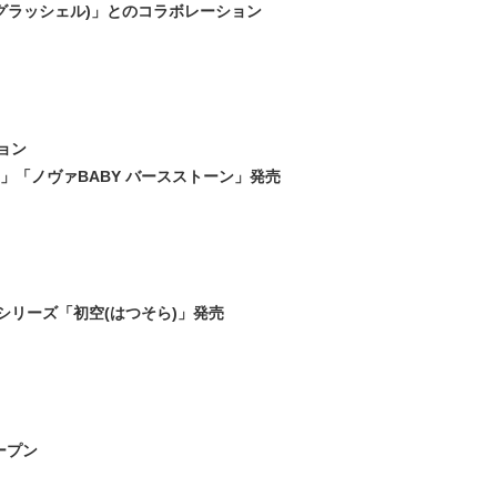
ミスダイヤモンド&バースストー
L(グラッシェル)」とのコラボレーション
イダルアイテム
ポーズサポート
ョン
」「ノヴァBABY バースストーン」発売
ップ
一覧
店予約について
シリーズ「初空(はつそら)」発売
ープン