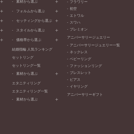
素材から選ぶ
フラワリー
初空
プラチナ
フォルムから選ぶ
エトワル
イエローゴールド
ストレートライン
セッティングから選ぶ
スワハ
ピンクゴールド
ウェーブライン
プレーン
プレミオン
ド
ペールブラウンゴールド
スタイルから選ぶ
V字ライン
ワンメレ
コンビネーション
アニバーサリージュエリー
シンプル
価格帯から選ぶ
セベラルメレ
フェミニン
アニバーサリージュエリー一覧
50万円～
ラインメレ
結婚指輪 人気ランキング
モード
ネックレス
40万円～50万円
セットリング
エレガント
ベビーリング
30万円～40万円
セットリング一覧
ゴージャス
ファッションリング
20万円～30万円
ブレスレット
素材から選ぶ
10万円～20万円
ピアス
プラチナ
エタニティリング
イヤリング
イエローゴールド
エタニティリング一覧
アニバーサリーギフト
ピンクゴールド
素材から選ぶ
ペールブラウンゴールド
プラチナ
コンビネーション
イエローゴールド
ピンクゴールド
ペールブラウンゴールド