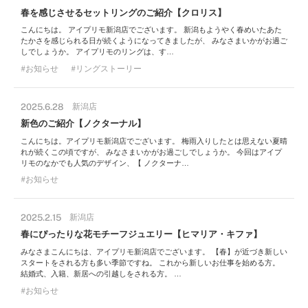
春を感じさせるセットリングのご紹介【クロリス】
こんにちは。 アイプリモ新潟店でございます。 新潟もようやく春めいたあた
たかさを感じられる日が続くようになってきましたが、 みなさまいかがお過ご
しでしょうか。 アイプリモのリングは、す…
お知らせ
リングストーリー
2025.6.28
新潟店
新色のご紹介【ノクターナル】
こんにちは。アイプリモ新潟店でございます。 梅雨入りしたとは思えない夏晴
れが続くこの頃ですが、 みなさまいかがお過ごしでしょうか。 今回はアイプ
リモのなかでも人気のデザイン、【 ノクターナ…
お知らせ
2025.2.15
新潟店
春にぴったりな花モチーフジュエリー【ヒマリア・キファ】
みなさまこんにちは、アイプリモ新潟店でございます。 【春】が近づき新しい
スタートをされる方も多い季節ですね。 これから新しいお仕事を始める方。
結婚式、入籍、新居への引越しをされる方。 …
お知らせ