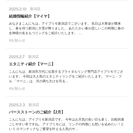
2025.2.10
新潟店
結婚指輪紹介【マイヤ】
みなさまこんにちは。アイプリモ新潟店でございます。 先日は大寒波が襲来
し、春を待つ新潟に大雪が降りました。 あたたかい春が恋しいこの時期に春の
女神様の名をもつリングをご紹介いたします。 …
お知らせ
2025.2.7
新潟店
エタニティ紹介【マーニ】
こんにちは、新潟市万代に位置するブライダルリング専門店アイプリモでござ
います。 今回は大人気のエタニティリングをご紹介いたします。 マーニ・フ
ル 「マーニ」は、月の満ち欠けを司る…
お知らせ
2025.2.3
新潟店
バースストーンのご紹介【2月】
こんにちは、アイプリモ新潟店です。 今年はお天気の良い日も多く、比較的過
ごしやすい冬ですね。 アイプリモには、リングの内側にも想いを込めたい！と
いう ロマンチックなご要望を叶える人気のサ…