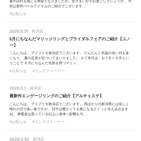
夏の訪れを感じる季節となりましたが、皆さまいかがお過ごしでしょうか。 今
回は新作パールアイテムのご紹介でございます…
お知らせ
2026.5.31
新潟店
6月にちなんだマリッジリングとブライダルフェアのご紹介【ユノ
ー】
こんにちは。 アイプリモ新潟店でございます。 だんだんと気温の高い日も多
くなり、 夏の足音が近づいてまいりました。 さて本日は、もうすぐ６月とい
うことで ６月にちなんだ名前を持つマリッ…
お知らせ
リングストーリー
2026.5.7
新潟店
最新作エンゲージリングのご紹介【アルチェステ】
こんにちは。 アイプリモ新潟店でございます。 雨ばかりの新潟県には珍しく
晴れの日が多い春ですが、 日中は暖かくても夜になるとぐっと冷え込みます
ね。 寒暖差は思っている以上に身体へ影響を与…
お知らせ
リングストーリー
2026.3.30
新潟店