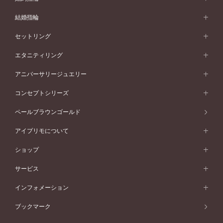
婚約指輪 (エンゲージリング)
結婚指輪
婚約指輪一覧
結婚指輪 (マリッジリング)
セットリング
素材から選ぶ
結婚指輪一覧
セットリング
エタニティリング
プラチナ
フォルムから選ぶ
素材から選ぶ
セットリング一覧
エタニティリング
アニバーサリージュエリー
イエローゴールド
ストレートライン
プラチナ
セッティングから選ぶ
フォルムから選ぶ
素材から選ぶ
エタニティリング一覧
アニバーサリージュエリー
コンセプトシリーズ
ピンクゴールド
ウェーブライン
イエローゴールド
ソリテール
ストレートライン
スタイルから選ぶ
プラチナ
セッティングから選ぶ
素材から選ぶ
アニバーサリージュエリー一覧
コンセプトシリーズ
ペールブラウンゴールド
ペールブラウンゴールド
V字ライン
ピンクゴールド
ワンサイドメレ
ウェーブライン
シンプル
イエローゴールド
プレーン
価格帯から選ぶ
スタイルから選ぶ
プラチナ
ネックレス
コンビネーション
オリジンビリーフ
ペールブラウンゴールド
ダブルサイドメレ
アイプリモについて
V字ライン
フェミニン
ピンクゴールド
ワンメレ
50万円台～
シンプル
イエローゴールド
婚約指輪ガイド
ベビーリング
価格帯から選ぶ
フラワリー
コンビネーション
ラインメレ
モード
アイプリモについて
ペールブラウンゴールド
セベラルメレ
ショップ
40万円台～
フェミニン
ピンクゴールド
ファッションリング
50万円～
婚約指輪 人気ランキング
結婚指輪 人気ランキング
初空
エレガント
コンビネーション
ラインメレ
30万円台～
®
モード
パーソナルハンド診断
店舗一覧
ペールブラウンゴールド
ブレスレット
サービス
40万円～50万円
婚約ネックレス
エトワル
ゴージャス
20万円台～
エレガント
ピアス
30万円～40万円
デザインへのこだわり
プロポーズサポート
スワハ
北海道
インフォメーション
ダイヤモンドシェイプコレクション
10万円台～
ゴージャス
イヤリング
20万円～30万円
品質へのこだわり
プレミオン
サービス
ご来店予約について
札幌店
ブックマーク
®
パーフェクトプロポーズリング
アニバーサリーギフト
10万円～20万円
一生涯のメンテナンス
函館店
アフターサービス
ニュース一覧