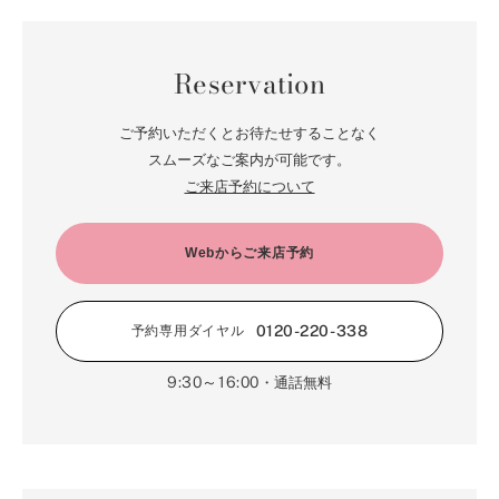
8月（67）
3月（62）
9月（5）
4月（60）
10月（23）
5月（85）
6月（66）
1月（66）
7月（66）
2月（126）
8月（18）
3月（71）
9月（15）
4月（80）
5月（65）
Reservation
6月（59）
1月（4）
7月（22）
2月（71）
8月（21）
3月（71）
4月（64）
5月（58）
6月（14）
1月（72）
7月（22）
2月（68）
ご予約いただくとお待たせすることなく
3月（68）
5月（17）
6月（19）
スムーズなご案内が可能です。
1月（64）
2月（66）
4月（12）
ご来店予約について
5月（14）
1月（60）
3月（15）
4月（9）
2月（16）
Webからご来店予約
3月（5）
1月（17）
0120-220-338
予約専用ダイヤル
9:30～16:00
・通話無料