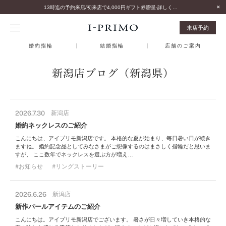
13時迄の予約来店/初来店で4,000円ギフト券贈呈-詳しくはこちら-
来店予約
婚約指輪
結婚指輪
店舗のご案内
新潟店ブログ（新潟県）
2026.7.30
新潟店
婚約ネックレスのご紹介
こんにちは、アイプリモ新潟店です。 本格的な夏が始まり、毎日暑い日が続き
ますね。 婚約記念品としてみなさまがご想像するのはまさしく指輪だと思いま
すが、 ここ数年でネックレスを選ぶ方が増え…
お知らせ
リングストーリー
2026.6.26
新潟店
新作パールアイテムのご紹介
こんにちは。アイプリモ新潟店でございます。 暑さが日々増していき本格的な