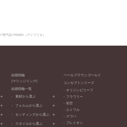
専門店I-PRIMO（アイプリモ）
結婚指輪
ペールブラウンゴールド
(マリッジリング)
コンセプトシリーズ
結婚指輪一覧
オリジンビリーフ
素材から選ぶ
フラワリー
初空
プラチナ
フォルムから選ぶ
エトワル
イエローゴールド
ストレートライン
セッティングから選ぶ
スワハ
ピンクゴールド
ウェーブライン
プレーン
プレミオン
ド
ペールブラウンゴールド
スタイルから選ぶ
V字ライン