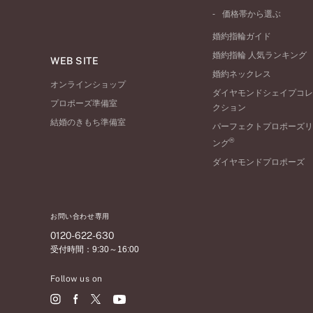
ワンサイドメレ
コンビネーション
シンプル
価格帯から選ぶ
ダブルサイドメレ
フェミニン
50万円台～
ラインメレ
婚約指輪ガイド
モード
40万円台～
婚約指輪 人気ランキング
エレガント
WEB SITE
30万円台～
婚約ネックレス
ゴージャス
20万円台～
オンラインショップ
ダイヤモンドシェイプコレ
10万円台～
プロポーズ準備室
クション
結婚のきもち準備室
パーフェクトプロポーズリ
®
ング
ダイヤモンドプロポーズ
お問い合わせ専用
0120-622-630
受付時間：9:30～16:00
Follow us on