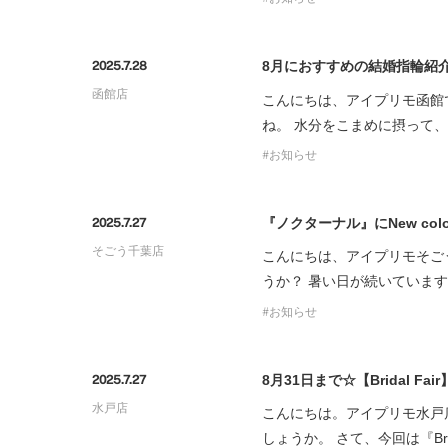
8月におすすめの結婚指輪紹
2025.7.28
函館店
こんにちは、アイプリモ函館
ね。 水分をこまめに摂って
お知らせ
『ノクターナル』にNew col
2025.7.27
そごう千葉店
こんにちは、アイプリモそご
うか？ 暑い日が続いていま
お知らせ
8月31日まで☆【Bridal Fa
2025.7.27
水戸店
こんにちは。アイプリモ水戸
しょうか。 さて、今回は『Brai