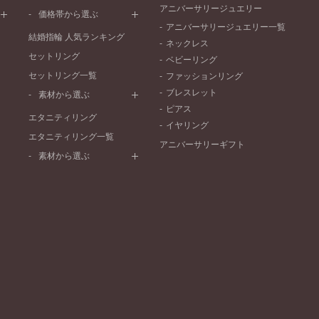
ワンメレ
コンビネーション
アニバーサリージュエリー
シンプル
価格帯から選ぶ
セベラルメレ
フェミニン
アニバーサリージュエリー一覧
50万円～
ラインメレ
結婚指輪 人気ランキング
モード
ネックレス
40万円～50万円
セットリング
エレガント
ベビーリング
30万円～40万円
セットリング一覧
ゴージャス
ファッションリング
20万円～30万円
ブレスレット
素材から選ぶ
10万円～20万円
ピアス
プラチナ
エタニティリング
イヤリング
イエローゴールド
エタニティリング一覧
アニバーサリーギフト
ピンクゴールド
素材から選ぶ
ペールブラウンゴールド
プラチナ
コンビネーション
イエローゴールド
ピンクゴールド
ペールブラウンゴールド