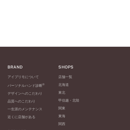
BRAND
SHOPS
アイプリモについて
店舗一覧
®
北海道
パーソナルハンド診断
東北
デザインへのこだわり
甲信越・北陸
品質へのこだわり
関東
一生涯のメンテナンス
東海
近くに店舗がある
関西