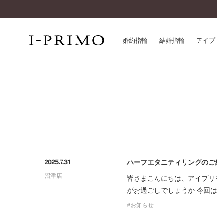
婚約指輪
結婚指輪
アイプ
婚約指輪一覧
アイ
結婚指輪一覧
パー
セットリング一覧
デザ
エタニティリング一覧
品質
アニバーサリージュエリー一覧
一生
近く
ハーフエタニティリングのご
2025.7.31
コレクション
沼津店
®
皆さまこんにちは、アイプリ
パーフェクトプロポーズリング
サー
がお過ごしでしょうか 今回
ダイヤモンドプロポーズ
アフ
婚約ネックレス
お知らせ
ご購
ダイヤモンドシェイプコレクション