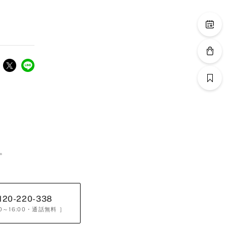
。
120-220-338
0～16:00
・通話無料 ］