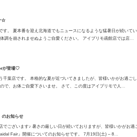
介☆
です。 夏本番を迎え北海道でもニュースになるような猛暑日が続いて
、体調を崩されませぬようご自愛ください。 アイプリモ函館店では店…
orが登場♡
う千葉店です。 本格的な夏が近づいてきましたが、皆様いかがお過ご
すので、お体ご自愛下さいませ。 さて、この度はアイプリモで人…
ir】のお知らせ
店でございます♪ 暑さの厳しい日が続いておりますが、皆様いかがお過
dal Fair』開催についてのお知らせです。 7月19日(土) – 8…