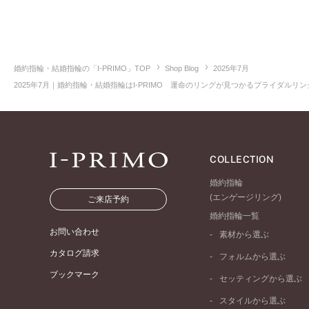
婚約指輪・結婚指輪の「I-PRIMO」TOP
Shop Blog
2025年7月
2025年7月｜婚約指輪・結婚指輪はI-PRIMO 運命のリングが見つかるブライダルリング
COLLECTION
婚約指輪
(エンゲージリング)
ご来店予約
婚約指輪一覧
お問い合わせ
素材から選ぶ
プラチナ
カタログ請求
フォルムから選ぶ
イエローゴールド
ブックマーク
ストレートライン
セッティングから選ぶ
ピンクゴールド
ウェーブライン
ソリテール
ペールブラウンゴール
スタイルから選ぶ
V字ライン