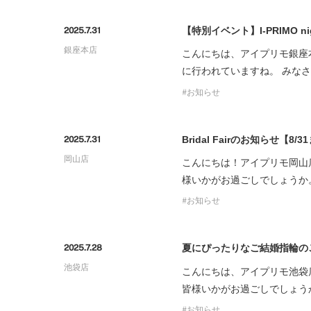
プロ
ペールブラウンゴールド
ン
【特別イベント】I-PRIMO ni
2025.7.31
ブラ
銀座本店
こんにちは、アイプリモ銀座
コンセプトシリーズ
に行われていますね。 みな
プロ
オリジンビリーフ
お知らせ
フラワリー
初空
ショ
エトワル
店舗
Bridal Fairのお知らせ【8/
2025.7.31
スワハ
ご来
岡山店
こんにちは！アイプリモ岡山
プレミオン
様いかがお過ごしでしょうか。 
お知らせ
夏にぴったりなご結婚指輪の
2025.7.28
池袋店
こんにちは、アイプリモ池袋
皆様いかがお過ごしでしょう
お知らせ