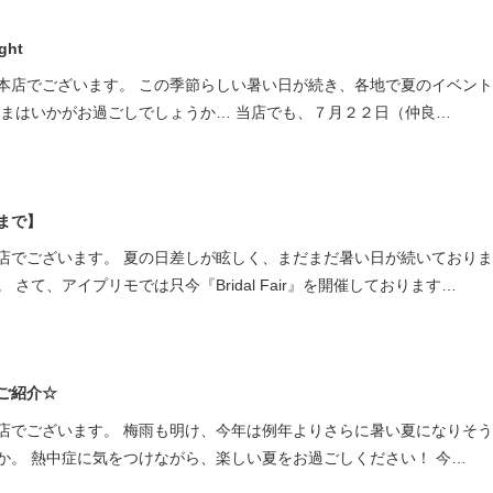
ミスダイヤモンド&バースストー
ght
イダルアイテム
本店でございます。 この季節らしい暑い日が続き、各地で夏のイベン
さまはいかがお過ごしでしょうか… 当店でも、７月２２日（仲良…
ポーズサポート
ップ
一覧
31まで】
店予約について
店でございます。 夏の日差しが眩しく、まだまだ暑い日が続いており
さて、アイプリモでは只今『Bridal Fair』を開催しております…
ご紹介☆
店でございます。 梅雨も明け、今年は例年よりさらに暑い夏になりそ
か。 熱中症に気をつけながら、楽しい夏をお過ごしください！ 今…