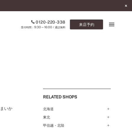
0120-220-338
来店予約
9:30～16:00
受付時間：
/ 通話無料
ブックマーク
ONLINE SHOP
ご来店予約
予約専用ダイヤル
RELATED SHOPS
0120-220-338
9:30～16:00
（受付時間：
・通話無料）
さまいか
北海道
東北
札幌店（134）
カタログ請求
函館店（180）
お問い合わせ
甲信越・北陸
弘前パークホテル店（180）