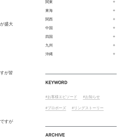
青森店（254）
関東
甲府店（63）
仙台店（147）
新潟店（168）
東海
銀座本店（149）
秋田店（123）
長野店（148）
新宿店（137）
関西
名古屋栄店（125）
トが盛大
盛岡大通店（203）
FOLLOW US ON
松本店（161）
池袋店（134）
名古屋駅前店（72）
中国
なんばパークス店（146）
山形店（153）
富山店（100）
吉祥寺マルイ店（111）
豊橋店（149）
梅田茶屋町店（84）
四国
広島店（102）
郡山モルティ店（153）
金沢店（139）
町田店（142）
岐阜店（122）
梅田ハービスENT店（85）
福山店（239）
九州
高松店（172）
いわき店（129）
福井店（117）
立川店（118）
近鉄四日市店（141）
近鉄あべのハルカス店（139）
岡山店（170）
松山店（171）
沖縄
福岡天神店（117）
大宮店（145）
静岡店（188）
神戸店（122）
米子しんまち天満屋店（43）
徳島店（205）
博多マルイ店（111）
沖縄PARCO CITY店（190）
川越店（119）
浜松店（150）
ホテルモントレ姫路店（91）
山口店（150）
高知店（134）
小倉店（149）
ますが皆
横浜元町店（133）
沼津店（154）
京都店（149）
佐賀店（94）
KEYWORD
横浜ベイクォーター店（120）
近鉄草津店（110）
長崎店（217）
ラゾーナ川崎プラザ店（84）
奈良店（168）
大分店（96）
お客様エピソード
お知らせ
ららぽーと湘南平塚店（87）
和歌山MIO店（256）
熊本店（133）
プロポーズ
リングストーリー
そごう千葉店（124）
宮崎店（136）
ららぽーとTOKYO-BAY店（110）
うですが
鹿児島店（151）
柏店（141）
ARCHIVE
宇都宮店（143）