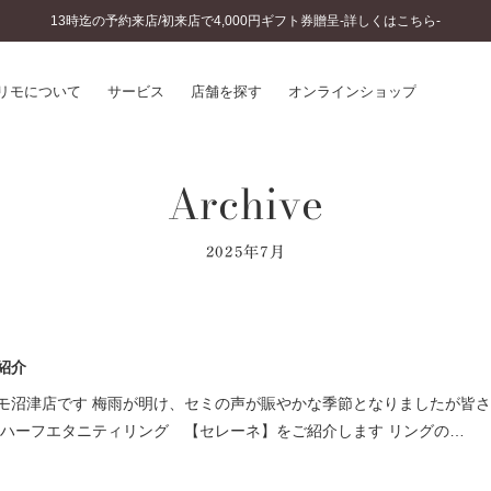
13時迄の予約来店/初来店で4,000円ギフト券贈呈-詳しくはこちら-
リモについて
サービス
店舗を探す
オンラインショップ
Archive
プリモについて
婚約指輪とは
結婚指輪とは
®
ソナルハンド診断
セットリングとは
2025年7月
インへのこだわり
エタニティリングとは
へのこだわり
涯のメンテナンス
ニュース一覧
に店舗がある
紹介
お客様の声
SWEET STORIES
モ沼津店です 梅雨が明け、セミの声が賑やかな季節となりましたが皆
ビス
ショップブログ
はハーフエタニティリング 【セレーネ】をご紹介します リングの…
ターサービス
コラム
入方法・仕上げ日数
よくあるご質問