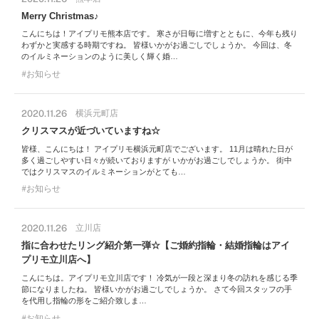
Merry Christmas♪
こんにちは！アイプリモ熊本店です。 寒さが日毎に増すとともに、今年も残り
わずかと実感する時期ですね。 皆様いかがお過ごしでしょうか。 今回は、冬
のイルミネーションのように美しく輝く婚…
お知らせ
2020.11.26
横浜元町店
クリスマスが近づいていますね☆
皆様、こんにちは！ アイプリモ横浜元町店でございます。 11月は晴れた日が
多く過ごしやすい日々が続いておりますが いかがお過ごしでしょうか。 街中
ではクリスマスのイルミネーションがとても…
お知らせ
2020.11.26
立川店
指に合わせたリング紹介第一弾☆【ご婚約指輪・結婚指輪はアイ
プリモ立川店へ】
こんにちは。アイプリモ立川店です！ 冷気が一段と深まり冬の訪れを感じる季
節になりましたね。 皆様いかがお過ごしでしょうか。 さて今回スタッフの手
を代用し指輪の形をご紹介致しま…
お知らせ