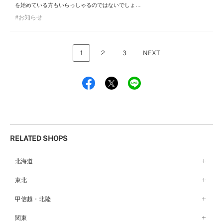
を始めている方もいらっしゃるのではないでしょ…
お知らせ
1
2
3
NEXT
RELATED SHOPS
北海道
札幌店（134）
東北
函館店（180）
弘前パークホテル店（180）
甲信越・北陸
青森店（254）
甲府店（63）
関東