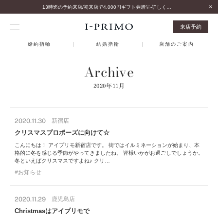
13時迄の予約来店/初来店で4,000円ギフト券贈呈-詳しくはこちら-
来店予約
婚約指輪
結婚指輪
店舗のご案内
Archive
2020年11月
2020.11.30
新宿店
クリスマスプロポーズに向けて☆
こんにちは！ アイプリモ新宿店です。 街ではイルミネーションが始まり、本
格的に冬を感じる季節がやってきましたね。 皆様いかがお過ごしでしょうか。
冬といえばクリスマスですよね♪ クリ…
お知らせ
2020.11.29
鹿児島店
Christmasはアイプリモで