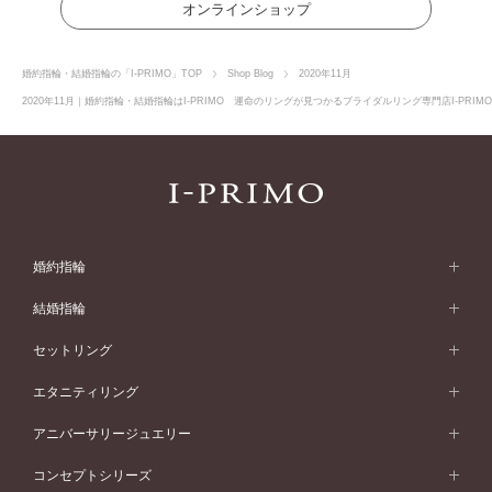
オンラインショップ
婚約指輪・結婚指輪の「I-PRIMO」TOP
Shop Blog
2020年11月
2020年11月｜婚約指輪・結婚指輪はI-PRIMO 運命のリングが見つかるブライダルリング専門店I-PRI
婚約指輪
婚約指輪 (エンゲージリング)
結婚指輪
婚約指輪一覧
結婚指輪 (マリッジリング)
セットリング
素材から選ぶ
結婚指輪一覧
セットリング
エタニティリング
プラチナ
フォルムから選ぶ
素材から選ぶ
セットリング一覧
エタニティリング
アニバーサリージュエリー
イエローゴールド
ストレートライン
プラチナ
セッティングから選ぶ
フォルムから選ぶ
素材から選ぶ
エタニティリング一覧
アニバーサリージュエリー
コンセプトシリーズ
ピンクゴールド
ウェーブライン
イエローゴールド
ソリテール