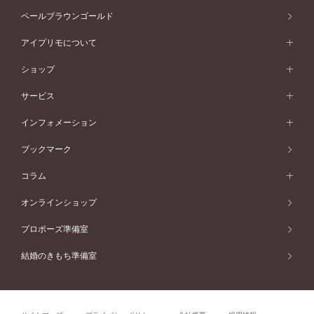
ストレートライン
スタイルから選ぶ
プラチナ
セッティングから選ぶ
素材から選ぶ
アニバーサリージュエリー一覧
コンセプトシリーズ
ペールブラウンゴールド
ペールブラウンゴールド
V字ライン
ピンクゴールド
ワンサイドメレ
ウェーブライン
シンプル
イエローゴールド
プレーン
価格帯から選ぶ
スタイルから選ぶ
プラチナ
ネックレス
コンビネーション
オリジンビリーフ
ペールブラウンゴールド
ダブルサイドメレ
アイプリモについて
V字ライン
フェミニン
ピンクゴールド
ワンメレ
50万円台～
シンプル
イエローゴールド
婚約指輪ガイド
ベビーリング
価格帯から選ぶ
フラワリー
コンビネーション
ラインメレ
モード
アイプリモについて
ペールブラウンゴールド
セベラルメレ
ショップ
40万円台～
フェミニン
ピンクゴールド
ファッションリング
50万円～
婚約指輪 人気ランキング
結婚指輪 人気ランキング
初空
エレガント
コンビネーション
ラインメレ
30万円台～
®
モード
パーソナルハンド診断
店舗一覧
ペールブラウンゴールド
ブレスレット
サービス
40万円～50万円
婚約ネックレス
エトワル
ゴージャス
20万円台～
エレガント
ピアス
30万円～40万円
デザインへのこだわり
プロポーズサポート
スワハ
北海道
インフォメーション
ダイヤモンドシェイプコレクション
10万円台～
ゴージャス
イヤリング
20万円～30万円
品質へのこだわり
プレミオン
サービス
ご来店予約について
札幌店
ブックマーク
®
パーフェクトプロポーズリング
アニバーサリーギフト
10万円～20万円
一生涯のメンテナンス
函館店
アフターサービス
ニュース一覧
コラム
ダイヤモンドプロポーズ
取扱店)エヴァンスブライダル 旭川本店
近くに店舗がある
ご購入方法・仕上げ日数
お客様の声
コラム
オンラインショップ
プロミスダイヤモンド&バースストーン
東北
SWEET STORIES
ダイヤモンド
プロポーズ準備室
婚約指輪
ブライダルアイテム
仙台店
ショップブログ
結婚のきもち準備室
結婚指輪
青森店
公式アンバサダー
リング
弘前パークホテル店
よくあるご質問
プロポーズ
秋田店