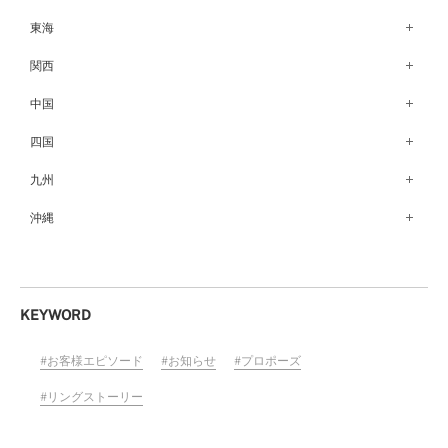
仙台店（147）
新潟店（168）
銀座本店（149）
東海
秋田店（123）
長野店（148）
新宿店（137）
名古屋栄店（125）
関西
盛岡大通店（203）
松本店（161）
池袋店（134）
名古屋駅前店（72）
なんばパークス店（146）
中国
山形店（153）
富山店（100）
吉祥寺マルイ店（111）
豊橋店（149）
梅田茶屋町店（84）
郡山モルティ店（153）
広島店（102）
四国
金沢店（139）
町田店（142）
岐阜店（122）
梅田ハービスENT店（85）
いわき店（129）
福山店（239）
福井店（117）
高松店（172）
九州
立川店（119）
近鉄四日市店（141）
近鉄あべのハルカス店（139）
岡山店（170）
松山店（171）
大宮店（145）
福岡天神店（117）
沖縄
静岡店（188）
神戸店（122）
米子しんまち天満屋店（43）
徳島店（205）
川越店（119）
博多マルイ店（111）
浜松店（150）
沖縄PARCO CITY店（190）
ホテルモントレ姫路店（91）
山口店（150）
高知店（134）
横浜元町店（133）
小倉店（149）
沼津店（154）
京都店（149）
横浜ベイクォーター店（120）
佐賀店（94）
KEYWORD
近鉄草津店（110）
ラゾーナ川崎プラザ店（84）
長崎店（217）
奈良店（168）
お客様エピソード
お知らせ
プロポーズ
ららぽーと湘南平塚店（87）
大分店（96）
和歌山MIO店（256）
そごう千葉店（124）
リングストーリー
熊本店（133）
ららぽーとTOKYO-BAY店（110）
宮崎店（136）