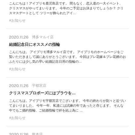
こんにちは！アイプリモ鹿児島店です。 間もなく、恋人達の一大イベント、
クリスマスがやってまいります。 今年のご予定はお決まりでしょうか？ クリ
スマスデートとして ツリーが飾られたアイ…
お知らせ
2020.11.26
博多マルイ店
結婚記念日にオススメの指輪
こんにちは。 アイプリモ博多マルイ店です。 アイプリモのホームページをご
覧いただきまして誠にありがとうございます。 今回はプレ花嫁＆プレ花婿のお
ふたりには少し気の早い結婚記念日用の指輪の…
お知らせ
2020.11.26
宇都宮店
クリスマスプロポーズにはプラウを…
こんにちは。アイプリモ宇都宮店でございます。 今年の終わりが刻々と近づい
てまいりました。 今年一年、私達には試練の年であったと存じます。 そんな
中でもご婚約指輪、ご結婚指輪で絆を結ぶ為に …
お知らせ
2020.11.26
熊本店