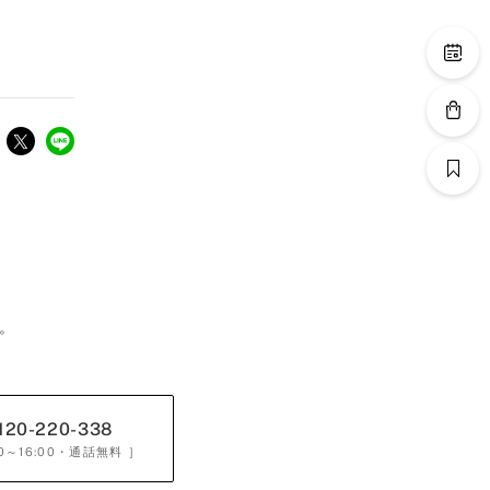
。
120-220-338
0～16:00
・通話無料 ］