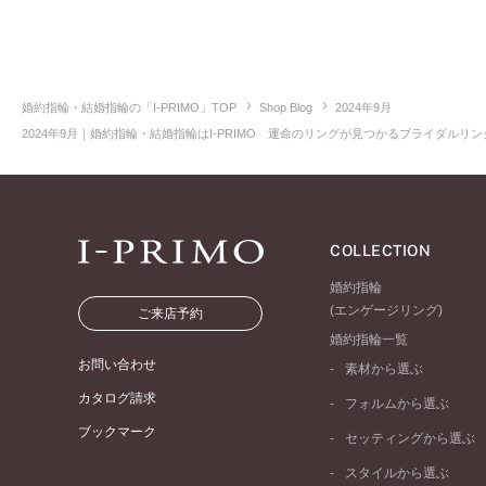
婚約指輪・結婚指輪の「I-PRIMO」TOP
Shop Blog
2024年9月
2024年9月｜婚約指輪・結婚指輪はI-PRIMO 運命のリングが見つかるブライダルリング
COLLECTION
婚約指輪
(エンゲージリング)
ご来店予約
婚約指輪一覧
お問い合わせ
素材から選ぶ
プラチナ
カタログ請求
フォルムから選ぶ
イエローゴールド
ブックマーク
ストレートライン
セッティングから選ぶ
ピンクゴールド
ウェーブライン
ソリテール
ペールブラウンゴール
スタイルから選ぶ
V字ライン