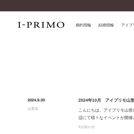
婚約指輪
結婚指輪
アイプ
婚約指輪一覧
アイ
結婚指輪一覧
パー
セットリング一覧
デザ
エタニティリング一覧
品質
アニバーサリージュエリー一覧
一生
近く
2024年10月 アイプリモ
2024.9.30
コレクション
山形店
®
こんにちは、アイプリモ山形
パーフェクトプロポーズリング
サー
辺にて様々なイベントが開催
ダイヤモンドプロポーズ
アフ
婚約ネックレス
お知らせ
ご購
ダイヤモンドシェイプコレクション