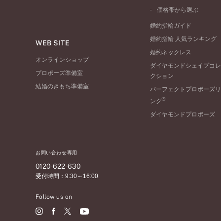
ワンサイドメレ
コンビネーション
シンプル
価格帯から選ぶ
ダブルサイドメレ
フェミニン
50万円台～
ラインメレ
婚約指輪ガイド
モード
40万円台～
婚約指輪 人気ランキング
エレガント
WEB SITE
30万円台～
婚約ネックレス
ゴージャス
20万円台～
オンラインショップ
ダイヤモンドシェイプコレ
10万円台～
プロポーズ準備室
クション
結婚のきもち準備室
パーフェクトプロポーズリ
®
ング
ダイヤモンドプロポーズ
お問い合わせ専用
0120-622-630
受付時間：9:30～16:00
Follow us on