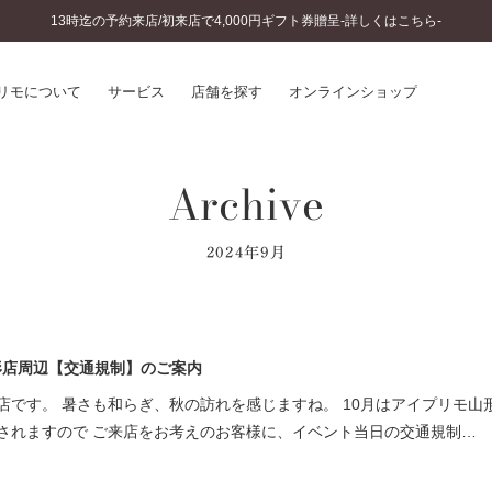
13時迄の予約来店/初来店で4,000円ギフト券贈呈-詳しくはこちら-
リモについて
サービス
店舗を探す
オンラインショップ
Archive
プリモについて
婚約指輪とは
結婚指輪とは
®
ソナルハンド診断
セットリングとは
2024年9月
インへのこだわり
エタニティリングとは
へのこだわり
涯のメンテナンス
ニュース一覧
に店舗がある
山形店周辺【交通規制】のご案内
お客様の声
SWEET STORIES
店です。 暑さも和らぎ、秋の訪れを感じますね。 10月はアイプリモ山
ビス
ショップブログ
されますので ご来店をお考えのお客様に、イベント当日の交通規制…
ターサービス
コラム
入方法・仕上げ日数
よくあるご質問