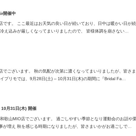
ミスダイヤモンド&バースストー
air開催中
イダルアイテム
店です。 ここ最近はお天気の良い日が続いており、日中は暖かい日が
の冷え込みが厳しくなってまいりましたので、 皆様体調を崩さない…
ポーズサポート
ップ
一覧
店予約について
店でございます。 秋の気配が次第に濃くなってまいりましたが、皆さ
モでは、9月28日(土) – 10月31日(木)の期間に『Bridal Fa…
 – 10月31日(木) 開催
モ和歌山MIO店でございます。 過ごしやすい季節となり運動会のお話や
事が増え 秋を感じる時期になりましたが、皆さまいかがお過ごしで…