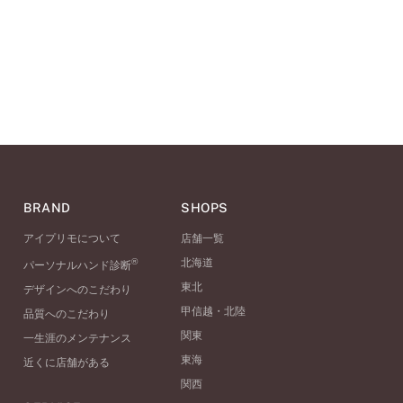
BRAND
SHOPS
アイプリモについて
店舗一覧
®
北海道
パーソナルハンド診断
東北
デザインへのこだわり
甲信越・北陸
品質へのこだわり
関東
一生涯のメンテナンス
東海
近くに店舗がある
関西