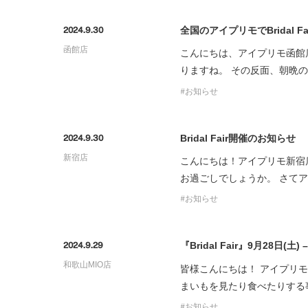
プロ
ペールブラウンゴールド
ン
全国のアイプリモでBridal F
2024.9.30
ブラ
函館店
こんにちは、アイプリモ函館
コンセプトシリーズ
りますね。 その反面、朝晩
プロ
オリジンビリーフ
お知らせ
フラワリー
初空
ショ
エトワル
店舗
Bridal Fair開催のお知らせ
2024.9.30
スワハ
ご来
新宿店
こんにちは！アイプリモ新宿
プレミオン
お過ごしでしょうか。 さてアイプリ
お知らせ
『Bridal Fair』9月28日(土)
2024.9.29
和歌山MIO店
皆様こんにちは！ アイプリ
まいもを見たり食べたりする
お知らせ