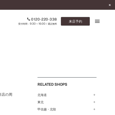
0120-220-338
来店予約
9:30～16:00
受付時間：
/ 通話無料
ブックマーク
ONLINE SHOP
ご来店予約
予約専用ダイヤル
RELATED SHOPS
0120-220-338
9:30～16:00
（受付時間：
・通話無料）
形店の周
北海道
東北
札幌店（134）
カタログ請求
函館店（180）
お問い合わせ
甲信越・北陸
弘前パークホテル店（180）