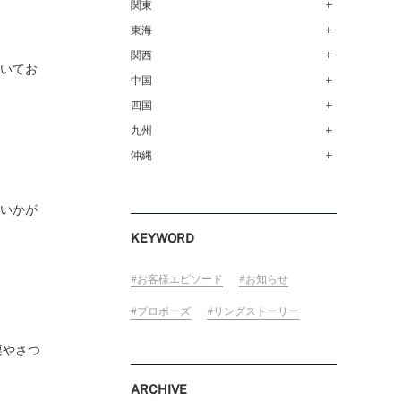
青森店（254）
関東
甲府店（63）
仙台店（147）
新潟店（168）
東海
銀座本店（149）
秋田店（123）
長野店（148）
新宿店（137）
関西
名古屋栄店（125）
続いてお
盛岡大通店（203）
FOLLOW US ON
松本店（161）
池袋店（134）
名古屋駅前店（72）
中国
なんばパークス店（146）
山形店（153）
富山店（100）
吉祥寺マルイ店（111）
豊橋店（149）
梅田茶屋町店（84）
四国
広島店（102）
郡山モルティ店（153）
金沢店（139）
町田店（142）
岐阜店（122）
梅田ハービスENT店（85）
福山店（239）
九州
高松店（172）
いわき店（129）
福井店（117）
立川店（118）
近鉄四日市店（141）
近鉄あべのハルカス店（139）
岡山店（170）
松山店（171）
沖縄
福岡天神店（117）
大宮店（145）
静岡店（188）
神戸店（122）
米子しんまち天満屋店（43）
徳島店（205）
博多マルイ店（111）
沖縄PARCO CITY店（190）
川越店（119）
浜松店（150）
ホテルモントレ姫路店（91）
山口店（150）
高知店（134）
小倉店（149）
まいかが
横浜元町店（133）
沼津店（154）
京都店（149）
佐賀店（94）
KEYWORD
横浜ベイクォーター店（120）
近鉄草津店（110）
長崎店（217）
ラゾーナ川崎プラザ店（84）
奈良店（168）
大分店（96）
お客様エピソード
お知らせ
ららぽーと湘南平塚店（87）
和歌山MIO店（256）
熊本店（133）
プロポーズ
リングストーリー
そごう千葉店（124）
宮崎店（136）
ららぽーとTOKYO-BAY店（110）
栗やさつ
鹿児島店（151）
柏店（141）
ARCHIVE
宇都宮店（143）