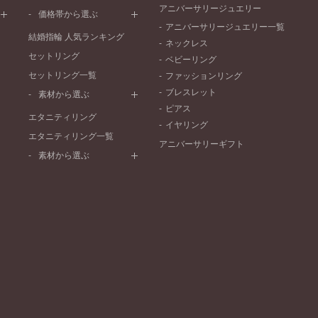
ワンメレ
コンビネーション
アニバーサリージュエリー
シンプル
価格帯から選ぶ
セベラルメレ
フェミニン
アニバーサリージュエリー一覧
50万円～
ラインメレ
結婚指輪 人気ランキング
モード
ネックレス
40万円～50万円
セットリング
エレガント
ベビーリング
30万円～40万円
セットリング一覧
ゴージャス
ファッションリング
20万円～30万円
ブレスレット
素材から選ぶ
10万円～20万円
ピアス
プラチナ
エタニティリング
イヤリング
イエローゴールド
エタニティリング一覧
アニバーサリーギフト
ピンクゴールド
素材から選ぶ
ペールブラウンゴールド
プラチナ
コンビネーション
イエローゴールド
ピンクゴールド
ペールブラウンゴールド