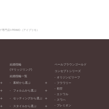
専門店I-PRIMO（アイプリモ）
結婚指輪
ペールブラウンゴールド
(マリッジリング)
コンセプトシリーズ
結婚指輪一覧
オリジンビリーフ
素材から選ぶ
フラワリー
初空
プラチナ
フォルムから選ぶ
エトワル
イエローゴールド
ストレートライン
セッティングから選ぶ
スワハ
ピンクゴールド
ウェーブライン
プレーン
プレミオン
ド
ペールブラウンゴールド
スタイルから選ぶ
V字ライン