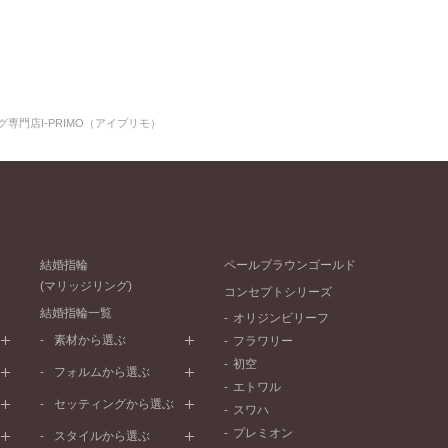
専門店I-PRIMO（アイプリモ）
結婚指輪
ペールブラウンゴールド
(マリッジリング)
コンセプトシリーズ
結婚指輪一覧
オリジンビリーフ
素材から選ぶ
フラワリー
初空
プラチナ
フォルムから選ぶ
エトワル
イエローゴールド
ストレートライン
セッティングから選ぶ
スワハ
ピンクゴールド
ウェーブライン
プレーン
プレミオン
ド
ペールブラウンゴールド
スタイルから選ぶ
V字ライン