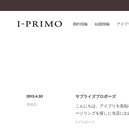
婚約指輪
結婚指輪
アイプ
婚約指輪一覧
アイ
結婚指輪一覧
パー
セットリング一覧
デザ
エタニティリング一覧
品質
アニバーサリージュエリー一覧
一生
近く
サプライズプロポーズ
2013.4.30
コレクション
高知店
®
こんにちは。アイプリモ高知
パーフェクトプロポーズリング
サー
ージリングを探しに当店にお
ダイヤモンドプロポーズ
アフ
婚約ネックレス
プロポーズ
ご購
ダイヤモンドシェイプコレクション