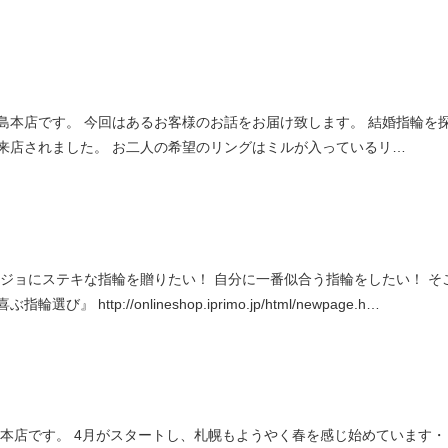
島本店です。 今回はあるお客様のお話をお届け致します。 結婚指輪を
来店されました。 お二人の希望のリングはミルが入っているリ…
ノジョにステキな指輪を贈りたい！ 自分に一番似合う指輪をしたい！ そ
http://onlineshop.iprimo.jp/html/newpage.h…
幌本店です。 4月がスタートし、札幌もようやく春を感じ始めています・