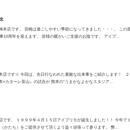
念
崎本店です。 宮崎は過ごしやすい季節になってきました・・・。 この
事10周年を迎えます。 皆様の暖かいご支援のお陰です。 アイプ…
本店です☆ 今回は、先日行なわれた素敵な出来事をご紹介します！ ２
本×カターレ富山』の試合が 熊本の"うまかなよかなスタジア…
店です。 １９９９年４月１５日アイプリモが誕生しました！！ 今年で
幸（かたち）をご提供させて頂くよう益々頑張って参ります。 弊…