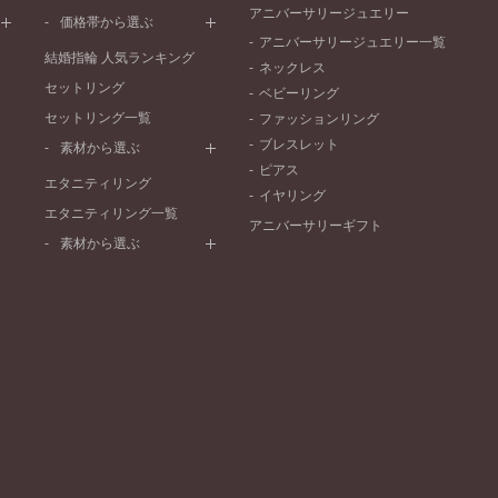
ワンメレ
コンビネーション
アニバーサリージュエリー
シンプル
価格帯から選ぶ
セベラルメレ
フェミニン
アニバーサリージュエリー一覧
50万円～
ラインメレ
結婚指輪 人気ランキング
モード
ネックレス
40万円～50万円
セットリング
エレガント
ベビーリング
30万円～40万円
セットリング一覧
ゴージャス
ファッションリング
20万円～30万円
ブレスレット
素材から選ぶ
10万円～20万円
ピアス
プラチナ
エタニティリング
イヤリング
イエローゴールド
エタニティリング一覧
アニバーサリーギフト
ピンクゴールド
素材から選ぶ
ペールブラウンゴールド
プラチナ
コンビネーション
イエローゴールド
ピンクゴールド
ペールブラウンゴールド