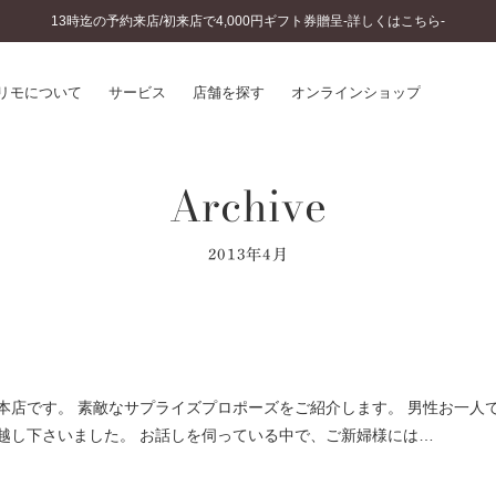
13時迄の予約来店/初来店で4,000円ギフト券贈呈-詳しくはこちら-
リモについて
サービス
店舗を探す
オンラインショップ
Archive
プリモについて
婚約指輪とは
結婚指輪とは
®
ソナルハンド診断
セットリングとは
2013年4月
インへのこだわり
エタニティリングとは
へのこだわり
涯のメンテナンス
ニュース一覧
に店舗がある
お客様の声
SWEET STORIES
本店です。 素敵なサプライズプロポーズをご紹介します。 男性お一人
ビス
ショップブログ
越し下さいました。 お話しを伺っている中で、ご新婦様には…
ターサービス
コラム
入方法・仕上げ日数
よくあるご質問