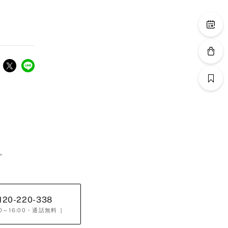
。
120-220-338
0～16:00
・通話無料 ］