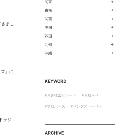
青森店（254）
関東
甲府店（63）
仙台店（147）
新潟店（168）
東海
銀座本店（149）
秋田店（123）
長野店（148）
新宿店（137）
関西
名古屋栄店（125）
てきまし
盛岡大通店（203）
FOLLOW US ON
松本店（162）
池袋店（134）
名古屋駅前店（72）
中国
なんばパークス店（146）
山形店（153）
富山店（100）
吉祥寺マルイ店（111）
豊橋店（149）
梅田茶屋町店（84）
四国
広島店（102）
郡山モルティ店（153）
金沢店（139）
町田店（142）
岐阜店（122）
梅田ハービスENT店（85）
福山店（240）
九州
高松店（172）
いわき店（129）
福井店（117）
立川店（119）
近鉄四日市店（141）
近鉄あべのハルカス店（139）
岡山店（170）
松山店（171）
沖縄
福岡天神店（117）
大宮店（145）
静岡店（188）
神戸店（122）
米子しんまち天満屋店（43）
徳島店（205）
博多マルイ店（111）
沖縄PARCO CITY店（190）
川越店（119）
浜松店（150）
ホテルモントレ姫路店（91）
山口店（150）
高知店（134）
小倉店（149）
ーズ」に
横浜元町店（133）
沼津店（154）
京都店（149）
佐賀店（94）
KEYWORD
横浜ベイクォーター店（120）
近鉄草津店（110）
長崎店（217）
ラゾーナ川崎プラザ店（84）
奈良店（168）
大分店（96）
お客様エピソード
お知らせ
ららぽーと湘南平塚店（87）
和歌山MIO店（256）
熊本店（133）
プロポーズ
リングストーリー
そごう千葉店（124）
宮崎店（136）
ららぽーとTOKYO-BAY店（110）
ドラジ
鹿児島店（151）
柏店（141）
ARCHIVE
宇都宮店（143）