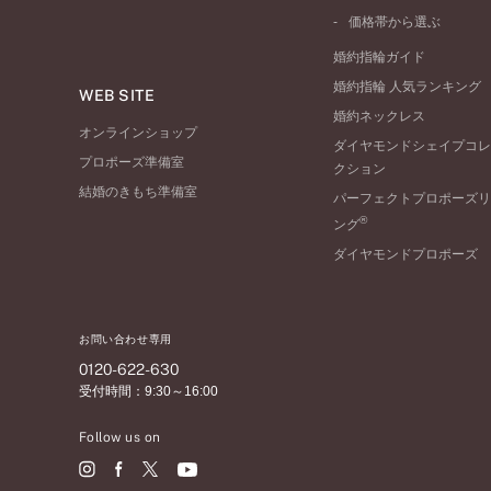
ワンサイドメレ
コンビネーション
シンプル
価格帯から選ぶ
ダブルサイドメレ
フェミニン
50万円台～
ラインメレ
婚約指輪ガイド
モード
40万円台～
婚約指輪 人気ランキング
エレガント
WEB SITE
30万円台～
婚約ネックレス
ゴージャス
20万円台～
オンラインショップ
ダイヤモンドシェイプコレ
10万円台～
プロポーズ準備室
クション
結婚のきもち準備室
パーフェクトプロポーズリ
®
ング
ダイヤモンドプロポーズ
お問い合わせ専用
0120-622-630
受付時間：9:30～16:00
Follow us on