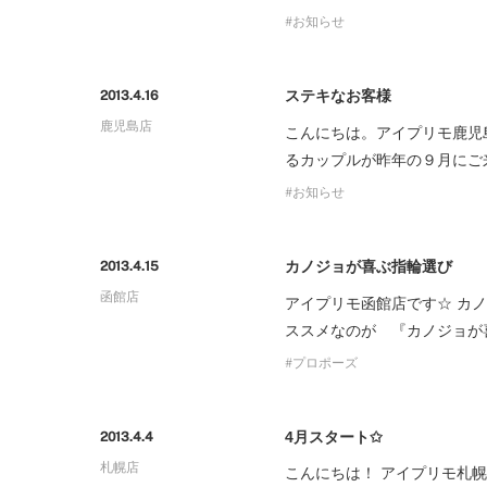
お知らせ
ステキなお客様
2013.4.16
鹿児島店
こんにちは。アイプリモ鹿児
るカップルが昨年の９月にご
お知らせ
カノジョが喜ぶ指輪選び
2013.4.15
函館店
アイプリモ函館店です☆ カ
ススメなのが 『カノジョが喜ぶ指輪選び』 
プロポーズ
4月スタート✩
2013.4.4
札幌店
こんにちは！ アイプリモ札