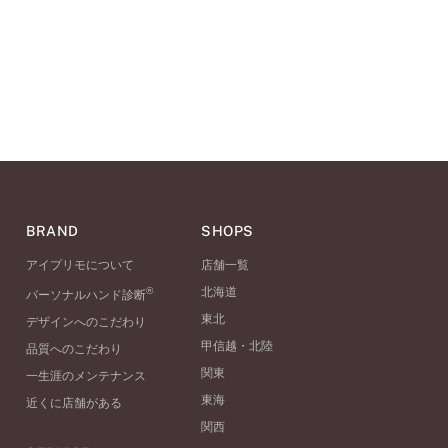
BRAND
SHOPS
アイプリモについて
店舗一覧
®
北海道
パーソナルハンド診断
東北
デザインへのこだわり
甲信越・北陸
品質へのこだわり
関東
一生涯のメンテナンス
東海
近くに店舗がある
関西