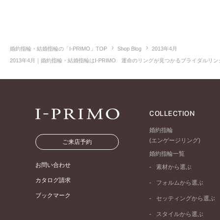
婚約指輪・結婚指輪の「I-PRIMO」TOP
Shop Blog
2013年4月
2013年4月｜婚約指輪・結婚指輪はI-PRIMO 運命のリングが見つかるブライダルリング
COLLECTION
婚約指輪
(エンゲージリング)
ご来店予約
婚約指輪一覧
お問い合わせ
素材から選ぶ
プラチナ
カタログ請求
フォルムから選ぶ
イエローゴールド
ブックマーク
ストレートライン
セッティングから選ぶ
ピンクゴールド
ウェーブライン
ソリテール
ペールブラウンゴール
スタイルから選ぶ
V字ライン