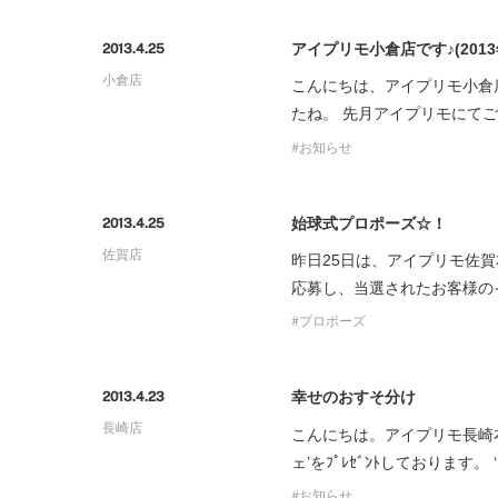
プロ
ペールブラウンゴールド
ン
アイプリモ小倉店です♪(2013
2013.4.25
ブラ
小倉店
こんにちは、アイプリモ小倉
コンセプトシリーズ
たね。 先月アイプリモにて
プロ
オリジンビリーフ
お知らせ
フラワリー
初空
ショ
エトワル
店舗
始球式プロポーズ☆！
2013.4.25
スワハ
ご来
佐賀店
昨日25日は、アイプリモ佐
プレミオン
応募し、当選されたお客様の
プロポーズ
幸せのおすそ分け
2013.4.23
長崎店
こんにちは。アイプリモ長崎
ェ’をﾌﾟﾚｾﾞﾝﾄしておりま
お知らせ