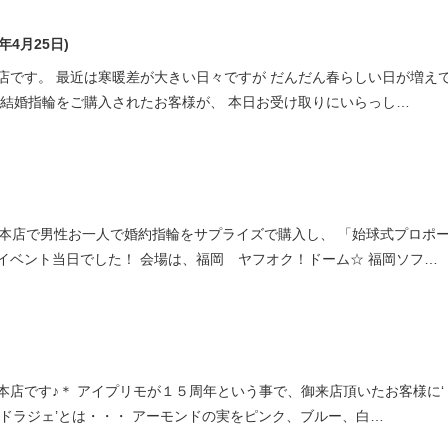
ミスダイヤモンド&バースストー
年4月25日)
イダルアイテム
店です。 最近は寒暖差が大きい日々ですが だんだん春らしい日が増え
ご結婚指輪をご購入されたお客様が、 本日お受け取りにいらっし…
ポーズサポート
ップ
一覧
店予約について
賀本店で男性お一人で婚約指輪をサプライズで購入し、 「始球式プロポ
イベント当日でした！ 会場は、福岡 ヤフオク！ドーム☆ 福岡ソフ…
本店です♪＊ アイプリモが１５周年という事で、御来店頂いたお客様に‘
す。 ‘ドラジェ’とは・・・ アーモンドの実をピンク、ブルー、白…