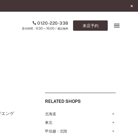
0120-220-338
来店予約
9:30～16:00
受付時間：
/ 通話無料
ブックマーク
ONLINE SHOP
ご来店予約
予約専用ダイヤル
RELATED SHOPS
0120-220-338
9:30～16:00
（受付時間：
・通話無料）
でエンゲ
北海道
東北
札幌店（134）
カタログ請求
函館店（180）
お問い合わせ
甲信越・北陸
弘前パークホテル店（180）