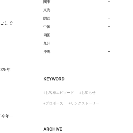
青森店（254）
関東
甲府店（63）
仙台店（147）
新潟店（168）
東海
銀座本店（149）
秋田店（123）
長野店（148）
新宿店（137）
関西
名古屋栄店（125）
過ごしで
盛岡大通店（203）
FOLLOW US ON
松本店（161）
池袋店（134）
名古屋駅前店（72）
中国
なんばパークス店（146）
山形店（153）
富山店（100）
吉祥寺マルイ店（111）
豊橋店（149）
梅田茶屋町店（84）
四国
広島店（102）
郡山モルティ店（153）
金沢店（139）
町田店（142）
岐阜店（122）
梅田ハービスENT店（85）
福山店（239）
九州
高松店（172）
いわき店（129）
福井店（117）
立川店（118）
近鉄四日市店（141）
近鉄あべのハルカス店（139）
岡山店（170）
松山店（171）
沖縄
福岡天神店（117）
大宮店（145）
静岡店（188）
神戸店（122）
米子しんまち天満屋店（43）
徳島店（205）
博多マルイ店（111）
沖縄PARCO CITY店（190）
川越店（119）
浜松店（150）
ホテルモントレ姫路店（91）
山口店（150）
高知店（134）
小倉店（149）
25年
横浜元町店（133）
沼津店（154）
京都店（149）
佐賀店（94）
KEYWORD
横浜ベイクォーター店（120）
近鉄草津店（110）
長崎店（217）
ラゾーナ川崎プラザ店（84）
奈良店（168）
大分店（96）
お客様エピソード
お知らせ
ららぽーと湘南平塚店（87）
和歌山MIO店（256）
熊本店（133）
プロポーズ
リングストーリー
そごう千葉店（124）
宮崎店（136）
ららぽーとTOKYO-BAY店（110）
て今年一
鹿児島店（151）
柏店（141）
ARCHIVE
宇都宮店（143）