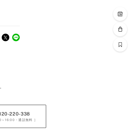
。
120-220-338
0～16:00
・通話無料 ］