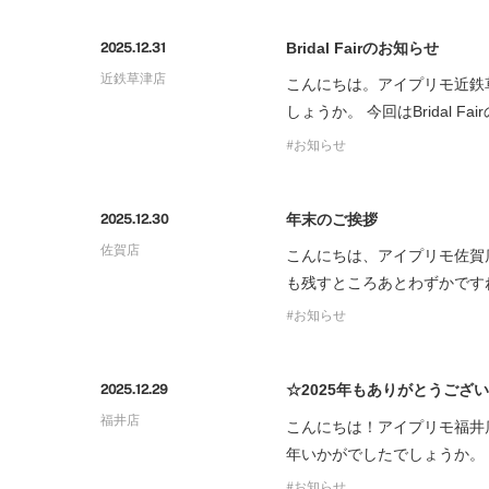
プロ
ペールブラウンゴールド
ン
Bridal Fairのお知らせ
2025.12.31
ブラ
近鉄草津店
こんにちは。アイプリモ近鉄
コンセプトシリーズ
しょうか。 今回はBridal Fa
プロ
オリジンビリーフ
お知らせ
フラワリー
初空
ショ
エトワル
店舗
年末のご挨拶
2025.12.30
スワハ
ご来
佐賀店
こんにちは、アイプリモ佐賀店
プレミオン
も残すところあとわずかです
お知らせ
☆2025年もありがとうござ
2025.12.29
福井店
こんにちは！アイプリモ福井
年いかがでしたでしょうか。
お知らせ