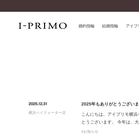
婚約指輪
結婚指輪
アイプ
婚約指輪一覧
アイ
結婚指輪一覧
パー
セットリング一覧
デザ
エタニティリング一覧
品質
アニバーサリージュエリー一覧
一生
近く
2025年もありがとうございま
2025.12.31
コレクション
横浜ベイクォーター店
®
こんにちは。アイプリモ横浜
パーフェクトプロポーズリング
サー
とうございます。 今年は、
ダイヤモンドプロポーズ
アフ
婚約ネックレス
お知らせ
ご購
ダイヤモンドシェイプコレクション