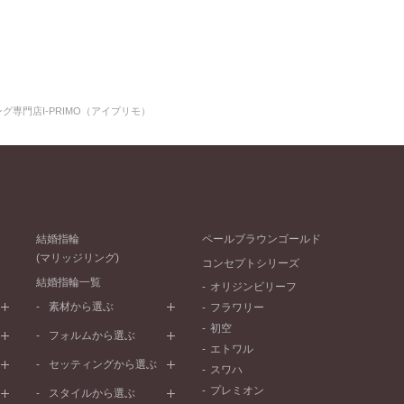
グ専門店I-PRIMO（アイプリモ）
結婚指輪
ペールブラウンゴールド
(マリッジリング)
コンセプトシリーズ
結婚指輪一覧
オリジンビリーフ
素材から選ぶ
フラワリー
初空
プラチナ
フォルムから選ぶ
エトワル
イエローゴールド
ストレートライン
セッティングから選ぶ
スワハ
ピンクゴールド
ウェーブライン
プレーン
プレミオン
ド
ペールブラウンゴールド
スタイルから選ぶ
V字ライン