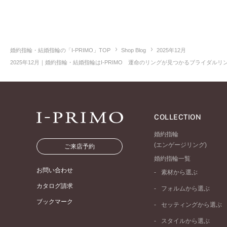
婚約指輪・結婚指輪の「I-PRIMO」TOP
Shop Blog
2025年12月
2025年12月｜婚約指輪・結婚指輪はI-PRIMO 運命のリングが見つかるブライダルリン
COLLECTION
婚約指輪
(エンゲージリング)
ご来店予約
婚約指輪一覧
お問い合わせ
素材から選ぶ
プラチナ
カタログ請求
フォルムから選ぶ
イエローゴールド
ブックマーク
ストレートライン
セッティングから選ぶ
ピンクゴールド
ウェーブライン
ソリテール
ペールブラウンゴール
スタイルから選ぶ
V字ライン