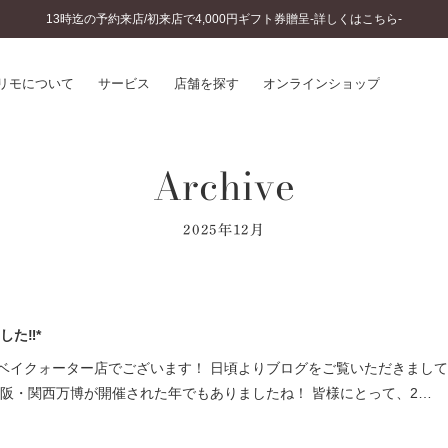
13時迄の予約来店/初来店で4,000円ギフト券贈呈-詳しくはこちら-
リモについて
サービス
店舗を探す
オンラインショップ
Archive
プリモについて
婚約指輪とは
結婚指輪とは
®
ソナルハンド診断
セットリングとは
2025年12月
インへのこだわり
エタニティリングとは
へのこだわり
涯のメンテナンス
ニュース一覧
に店舗がある
した‼*
お客様の声
SWEET STORIES
ベイクォーター店でございます！ 日頃よりブログをご覧いただきまし
ビス
ショップブログ
大阪・関西万博が開催された年でもありましたね！ 皆様にとって、2…
ターサービス
コラム
入方法・仕上げ日数
よくあるご質問