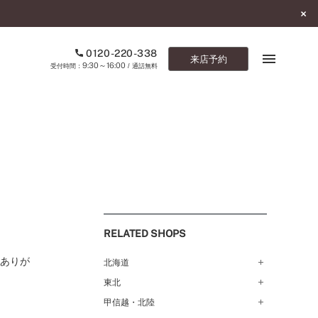
0120-220-338
来店予約
9:30～16:00
受付時間：
/ 通話無料
ブックマーク
ONLINE SHOP
ご来店予約
予約専用ダイヤル
RELATED SHOPS
0120-220-338
9:30～16:00
（受付時間：
・通話無料）
てありが
北海道
東北
札幌店（134）
カタログ請求
函館店（180）
お問い合わせ
甲信越・北陸
弘前パークホテル店（180）