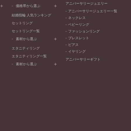
ワンメレ
コンビネーション
アニバーサリージュエリー
シンプル
価格帯から選ぶ
セベラルメレ
フェミニン
アニバーサリージュエリー一覧
50万円～
ラインメレ
結婚指輪 人気ランキング
モード
ネックレス
40万円～50万円
セットリング
エレガント
ベビーリング
30万円～40万円
セットリング一覧
ゴージャス
ファッションリング
20万円～30万円
ブレスレット
素材から選ぶ
10万円～20万円
ピアス
プラチナ
エタニティリング
イヤリング
イエローゴールド
エタニティリング一覧
アニバーサリーギフト
ピンクゴールド
素材から選ぶ
ペールブラウンゴールド
プラチナ
コンビネーション
イエローゴールド
ピンクゴールド
ペールブラウンゴールド