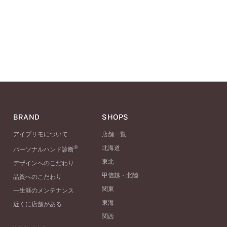
BRAND
SHOPS
アイプリモについて
店舗一覧
®
北海道
パーソナルハンド診断
東北
デザインへのこだわり
甲信越・北陸
品質へのこだわり
関東
一生涯のメンテナンス
東海
近くに店舗がある
関西