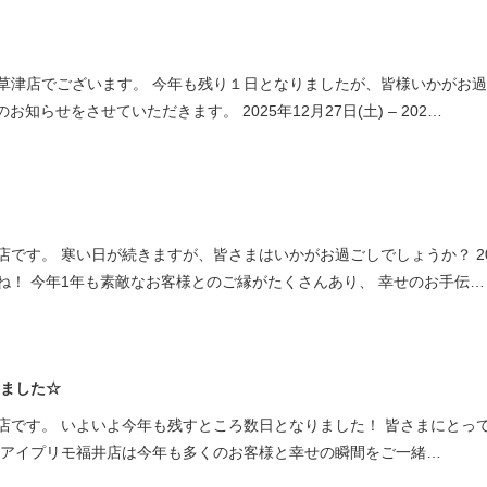
ミスダイヤモンド&バースストー
イダルアイテム
草津店でございます。 今年も残り１日となりましたが、皆様いかがお
irのお知らせをさせていただきます。 2025年12月27日(土) – 202…
ポーズサポート
ップ
一覧
店予約について
です。 寒い日が続きますが、皆さまはいかがお過ごしでしょうか？ 20
ね！ 今年1年も素敵なお客様とのご縁がたくさんあり、 幸せのお手伝…
いました☆
店です。 いよいよ今年も残すところ数日となりました！ 皆さまにとっ
 アイプリモ福井店は今年も多くのお客様と幸せの瞬間をご一緒…