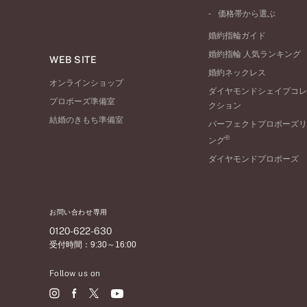
ワンサイドメレ
コンビネーション
シンプル
価格帯から選ぶ
ダブルサイドメレ
フェミニン
50万円台～
ラインメレ
婚約指輪ガイド
モード
40万円台～
婚約指輪 人気ランキング
エレガント
WEB SITE
30万円台～
婚約ネックレス
ゴージャス
20万円台～
オンラインショップ
ダイヤモンドシェイプコレ
10万円台～
プロポーズ準備室
クション
結婚のきもち準備室
パーフェクトプロポーズリ
®
ング
ダイヤモンドプロポーズ
お問い合わせ専用
0120-622-630
受付時間：9:30～16:00
Follow us on