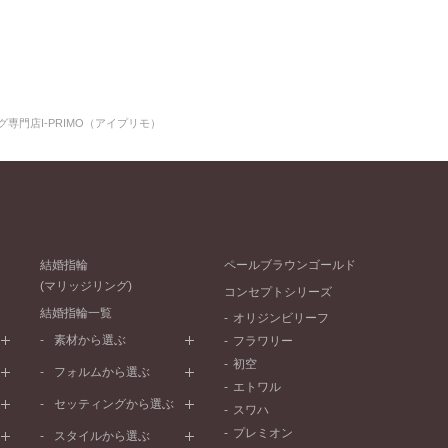
専門店I-PRIMO（アイプリモ）
結婚指輪
ペールブラウンゴールド
(マリッジリング)
コンセプトシリーズ
結婚指輪一覧
オリジンビリーフ
素材から選ぶ
フラワリー
初空
プラチナ
フォルムから選ぶ
エトワル
イエローゴールド
ストレートライン
セッティングから選ぶ
スワハ
ピンクゴールド
ウェーブライン
プレーン
プレミオン
ド
ペールブラウンゴールド
スタイルから選ぶ
V字ライン