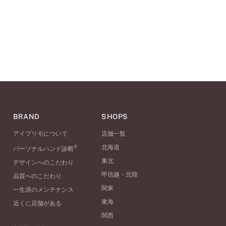
BRAND
SHOPS
アイプリモについて
店舗一覧
®
北海道
パーソナルハンド診断
東北
デザインへのこだわり
甲信越・北陸
品質へのこだわり
関東
一生涯のメンテナンス
東海
近くに店舗がある
関西