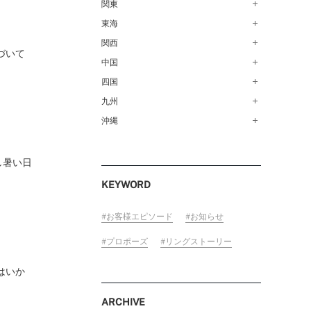
青森店（254）
関東
甲府店（63）
仙台店（147）
新潟店（168）
東海
銀座本店（149）
秋田店（123）
長野店（148）
新宿店（137）
関西
名古屋栄店（125）
づいて
盛岡大通店（203）
FOLLOW US ON
松本店（161）
池袋店（134）
名古屋駅前店（72）
中国
なんばパークス店（146）
山形店（153）
富山店（100）
吉祥寺マルイ店（111）
豊橋店（149）
梅田茶屋町店（84）
四国
広島店（102）
郡山モルティ店（153）
金沢店（139）
町田店（142）
岐阜店（122）
梅田ハービスENT店（85）
福山店（239）
九州
高松店（172）
いわき店（129）
福井店（117）
立川店（119）
近鉄四日市店（141）
近鉄あべのハルカス店（139）
岡山店（170）
松山店（171）
沖縄
福岡天神店（117）
大宮店（145）
静岡店（188）
神戸店（122）
米子しんまち天満屋店（43）
徳島店（205）
博多マルイ店（111）
沖縄PARCO CITY店（190）
川越店（119）
浜松店（150）
ホテルモントレ姫路店（91）
山口店（150）
高知店（134）
小倉店（149）
し暑い日
横浜元町店（133）
沼津店（154）
京都店（149）
佐賀店（94）
KEYWORD
横浜ベイクォーター店（120）
近鉄草津店（110）
長崎店（217）
ラゾーナ川崎プラザ店（84）
奈良店（168）
大分店（96）
お客様エピソード
お知らせ
ららぽーと湘南平塚店（87）
和歌山MIO店（256）
熊本店（133）
プロポーズ
リングストーリー
そごう千葉店（124）
宮崎店（136）
ららぽーとTOKYO-BAY店（110）
はいか
鹿児島店（151）
柏店（141）
ARCHIVE
宇都宮店（143）