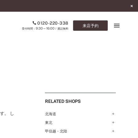
0120-220-338
来店予約
9:30～16:00
受付時間：
/ 通話無料
ブックマーク
ONLINE SHOP
ご来店予約
予約専用ダイヤル
RELATED SHOPS
0120-220-338
9:30～16:00
（受付時間：
・通話無料）
す。 し
北海道
東北
札幌店（134）
カタログ請求
函館店（180）
お問い合わせ
甲信越・北陸
弘前パークホテル店（180）