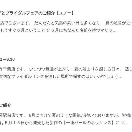
ミスダイヤモンド&バースストー
グとブライダルフェアのご紹介【ユノー】
イダルアイテム
潟店でございます。 だんだんと気温の高い日も多くなり、 夏の足音が近
、もうすぐ６月ということで ６月にちなんだ名前を持つマリッ…
ポーズサポート
ップ
一覧
.6.1～6.30
店予約について
う千葉店です。 少しづつ気温が上がり、夏の始まりを感じる日々。 蒸
大切なブライダルリングを涼しい場所で探すのはいかがでしょう…
ご紹介
屋駅前店です。 6月に向けて夏のような陽気が続いておりますが、皆様
回は５月１５日から発売した新作の【一連パールのネックレス】につ…