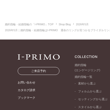
婚約指輪・結婚指輪の「I-PRIMO」TOP
Shop Blog
2026年5月
2026年5月｜婚約指輪・結婚指輪はI-PRIMO 運命のリングが見つかるブライダルリング
COLLECTION
婚約指輪
(エンゲージリング)
ご来店予約
婚約指輪一覧
お問い合わせ
素材から選ぶ
プラチナ
カタログ請求
フォルムから選ぶ
イエローゴールド
ブックマーク
ストレートライン
セッティングから選ぶ
ピンクゴールド
ウェーブライン
ソリテール
ペールブラウンゴール
スタイルから選ぶ
V字ライン