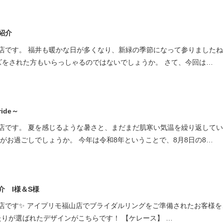
紹介
店です。 福井も暖かな日が多くなり、新緑の季節になって参りましたね
ズをされた方もいらっしゃるのではないでしょうか。 さて、今回は…
ide～
店です。 夏を感じるような暑さと、まだまだ肌寒い気温を繰り返して
がお過ごしでしょうか。 今年は令和8年ということで、8月8日の8…
 I様＆S様
店です✨ アイプリモ福山店でブライダルリングをご準備されたお客様を
ふたりが選ばれたデザインがこちらです！ 【ケレース】 …