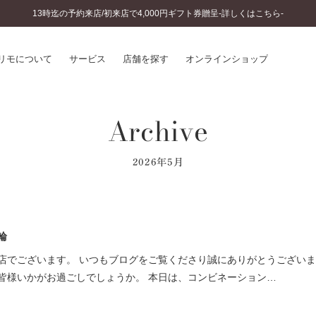
13時迄の予約来店/初来店で4,000円ギフト券贈呈-詳しくはこちら-
リモについて
サービス
店舗を探す
オンラインショップ
Archive
プリモについて
婚約指輪とは
結婚指輪とは
®
ソナルハンド診断
セットリングとは
2026年5月
インへのこだわり
エタニティリングとは
へのこだわり
涯のメンテナンス
ニュース一覧
に店舗がある
輪
お客様の声
SWEET STORIES
店でございます。 いつもブログをご覧くださり誠にありがとうございま
ビス
ショップブログ
皆様いかがお過ごしでしょうか。 本日は、コンビネーション…
ターサービス
コラム
入方法・仕上げ日数
よくあるご質問