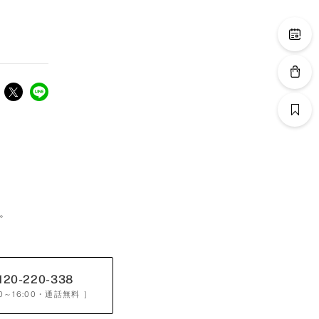
。
120-220-338
0～16:00
・通話無料 ］