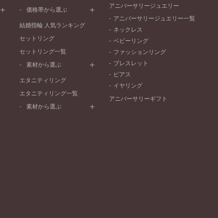
ワンメレ
コンビネーション
アニバーサリージュエリー
シンプル
価格帯から選ぶ
セベラルメレ
フェミニン
アニバーサリージュエリー一覧
50万円～
ラインメレ
結婚指輪 人気ランキング
モード
ネックレス
40万円～50万円
セットリング
エレガント
ベビーリング
30万円～40万円
セットリング一覧
ゴージャス
ファッションリング
20万円～30万円
ブレスレット
素材から選ぶ
10万円～20万円
ピアス
プラチナ
エタニティリング
イヤリング
イエローゴールド
エタニティリング一覧
アニバーサリーギフト
ピンクゴールド
素材から選ぶ
ペールブラウンゴールド
プラチナ
コンビネーション
イエローゴールド
ピンクゴールド
ペールブラウンゴールド