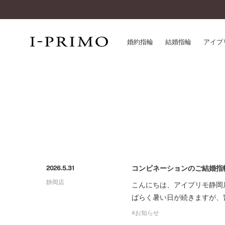
婚約指輪
結婚指輪
アイプ
婚約指輪一覧
アイ
結婚指輪一覧
パー
セットリング一覧
デザ
エタニティリング一覧
品質
アニバーサリージュエリー一覧
一生
近く
コンビネーションのご結婚指
2026.5.31
コレクション
静岡店
®
こんにちは、アイプリモ静岡
パーフェクトプロポーズリング
サー
ばらく暑い日が続きますが、
ダイヤモンドプロポーズ
アフ
婚約ネックレス
お知らせ
ご購
ダイヤモンドシェイプコレクション