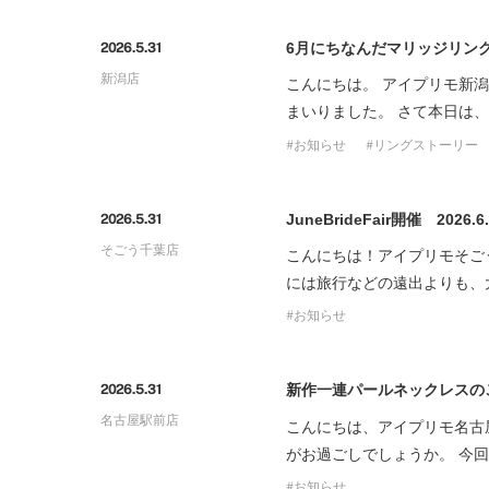
プロ
ペールブラウンゴールド
ン
6月にちなんだマリッジリン
2026.5.31
ブラ
新潟店
こんにちは。 アイプリモ新
コンセプトシリーズ
まいりました。 さて本日は
プロ
オリジンビリーフ
お知らせ
リングストーリー
フラワリー
初空
ショ
エトワル
店舗
JuneBrideFair開催 2026
2026.5.31
スワハ
ご来
そごう千葉店
こんにちは！アイプリモそご
プレミオン
には旅行などの遠出よりも、
お知らせ
新作一連パールネックレスの
2026.5.31
名古屋駅前店
こんにちは、アイプリモ名古
がお過ごしでしょうか。 今
お知らせ