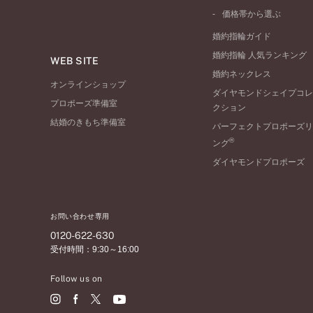
ワンサイドメレ
コンビネーション
シンプル
価格帯から選ぶ
ダブルサイドメレ
フェミニン
50万円台～
ラインメレ
婚約指輪ガイド
モード
40万円台～
婚約指輪 人気ランキング
エレガント
WEB SITE
30万円台～
婚約ネックレス
ゴージャス
20万円台～
オンラインショップ
ダイヤモンドシェイプコレ
10万円台～
プロポーズ準備室
クション
結婚のきもち準備室
パーフェクトプロポーズリ
®
ング
ダイヤモンドプロポーズ
お問い合わせ専用
0120-622-630
受付時間：9:30～16:00
Follow us on