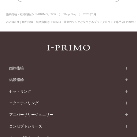
婚約指輪・結婚指輪の「I-PRIMO」TOP
Shop Blog
2023年1月
2023年1月｜婚約指輪・結婚指輪はI-PRIMO 運命のリングが見つかるブライダルリング専門店I-PRIM
婚約指輪
婚約指輪 (エンゲージリング)
結婚指輪
婚約指輪一覧
結婚指輪 (マリッジリング)
セットリング
素材から選ぶ
結婚指輪一覧
セットリング
エタニティリング
プラチナ
フォルムから選ぶ
素材から選ぶ
セットリング一覧
エタニティリング
アニバーサリージュエリー
イエローゴールド
ストレートライン
プラチナ
セッティングから選ぶ
フォルムから選ぶ
素材から選ぶ
エタニティリング一覧
アニバーサリージュエリー
コンセプトシリーズ
ピンクゴールド
ウェーブライン
イエローゴールド
ソリテール
ストレートライン
スタイルから選ぶ
プラチナ
セッティングから選ぶ
素材から選ぶ
アニバーサリージュエリー一覧
コンセプトシリーズ
ペールブラウンゴールド