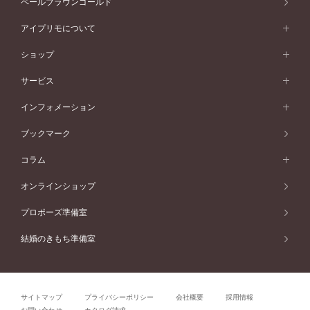
ペールブラウンゴールド
V字ライン
ピンクゴールド
ワンサイドメレ
ウェーブライン
シンプル
イエローゴールド
プレーン
価格帯から選ぶ
スタイルから選ぶ
プラチナ
ネックレス
コンビネーション
オリジンビリーフ
ペールブラウンゴールド
ダブルサイドメレ
アイプリモについて
V字ライン
フェミニン
ピンクゴールド
ワンメレ
50万円台～
シンプル
イエローゴールド
婚約指輪ガイド
ベビーリング
価格帯から選ぶ
フラワリー
コンビネーション
ラインメレ
モード
アイプリモについて
ペールブラウンゴールド
セベラルメレ
ショップ
40万円台～
フェミニン
ピンクゴールド
ファッションリング
50万円～
婚約指輪 人気ランキング
結婚指輪 人気ランキング
初空
エレガント
コンビネーション
ラインメレ
30万円台～
®
モード
パーソナルハンド診断
店舗一覧
ペールブラウンゴールド
ブレスレット
サービス
40万円～50万円
婚約ネックレス
エトワル
ゴージャス
20万円台～
エレガント
ピアス
30万円～40万円
デザインへのこだわり
プロポーズサポート
スワハ
北海道
インフォメーション
ダイヤモンドシェイプコレクション
10万円台～
ゴージャス
イヤリング
20万円～30万円
品質へのこだわり
プレミオン
サービス
ご来店予約について
札幌店
ブックマーク
®
パーフェクトプロポーズリング
アニバーサリーギフト
10万円～20万円
一生涯のメンテナンス
函館店
アフターサービス
ニュース一覧
コラム
ダイヤモンドプロポーズ
取扱店)エヴァンスブライダル 旭川本店
近くに店舗がある
ご購入方法・仕上げ日数
お客様の声
コラム
オンラインショップ
プロミスダイヤモンド&バースストーン
東北
SWEET STORIES
ダイヤモンド
プロポーズ準備室
婚約指輪
ブライダルアイテム
仙台店
ショップブログ
結婚のきもち準備室
結婚指輪
青森店
公式アンバサダー
リング
弘前パークホテル店
よくあるご質問
プロポーズ
秋田店
サイトマップ
プライバシーポリシー
会社概要
採用情報
結婚関連
盛岡大通店