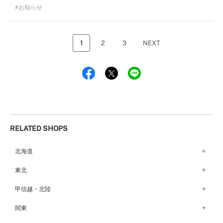
お知らせ
1
2
3
NEXT
RELATED SHOPS
北海道
札幌店（134）
東北
函館店（180）
弘前パークホテル店（180）
甲信越・北陸
青森店（254）
甲府店（63）
関東
仙台店（147）
新潟店（168）