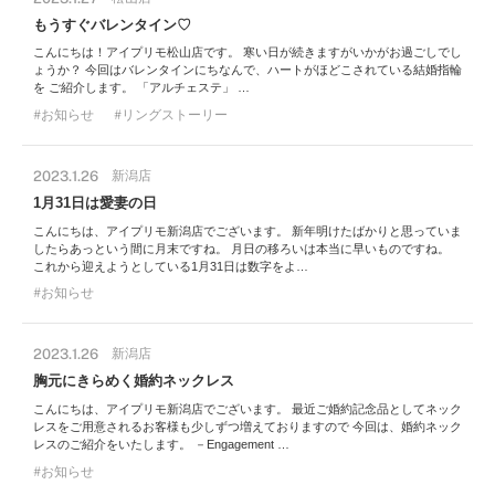
もうすぐバレンタイン♡
こんにちは！アイプリモ松山店です。 寒い日が続きますがいかがお過ごしでし
ょうか？ 今回はバレンタインにちなんで、ハートがほどこされている結婚指輪
を ご紹介します。 「アルチェステ」 …
お知らせ
リングストーリー
2023.1.26
新潟店
1月31日は愛妻の日
こんにちは、アイプリモ新潟店でございます。 新年明けたばかりと思っていま
したらあっという間に月末ですね。 月日の移ろいは本当に早いものですね。
これから迎えようとしている1月31日は数字をよ…
お知らせ
2023.1.26
新潟店
胸元にきらめく婚約ネックレス
こんにちは、アイプリモ新潟店でございます。 最近ご婚約記念品としてネック
レスをご用意されるお客様も少しずつ増えておりますので 今回は、婚約ネック
レスのご紹介をいたします。 －Engagement …
お知らせ