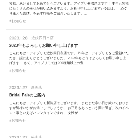
皆様、あけましておめでとうございます。アイプリモ沼津店です！ 本年も皆様
にたくさんの幸せが舞い込みますよう、お祈り申し上げます♪ 今回は、「めぐ
り逢えた喜び」を表す指輪をご紹介いたします。…
お知らせ
2023.1.28
近鉄四日市店
2023年もよろしくお願い申し上げます
こんにちは！アイプリモ近鉄四日市店です。 昨年は、アイプリモをご愛顧いた
だき、誠にありがとうございました。 2023年もどうぞよろしくお願い申し上
げます！ さて、アイプリモでは200種類以上の豊…
お知らせ
2023.1.27
新潟店
Bridal Fairのご案内
こんにちは、アイプリモ新潟店でございます。 まだまだ寒い日が続いておりま
すが皆様いかがお過ごしでしょうか。 お正月もあっという間に過ぎ、次のイベ
ント事といえばバレンタインですね。 女性が…
お知らせ
2023.1.27
松山店