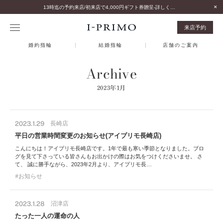
13時迄の予約来店/初来店で4,000円ギフト券贈呈-詳しくはこちら-
来店予約
婚約指輪
結婚指輪
店舗のご案内
Archive
2023年1月
2023.1.29
長崎店
平日の営業時間変更のお知らせ(アイプリモ長崎店)
こんにちは！アイプリモ長崎店です。1年で最も寒い季節となりました。ブロ
グを見て下さっている皆さんもお出かけの際はお気をつけくださいませ。 さ
て、 誠に勝手ながら、2023年2月より、アイプリモ長…
お知らせ
2023.1.28
沼津店
たった一人の運命の人