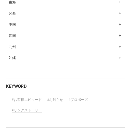
銀座本店（149）
東海
秋田店（123）
長野店（148）
新宿店（137）
名古屋栄店（125）
関西
盛岡大通店（203）
松本店（162）
池袋店（134）
名古屋駅前店（72）
なんばパークス店（146）
中国
山形店（153）
富山店（100）
吉祥寺マルイ店（111）
豊橋店（149）
梅田茶屋町店（84）
郡山モルティ店（153）
広島店（102）
四国
金沢店（139）
町田店（142）
岐阜店（122）
梅田ハービスENT店（85）
いわき店（129）
福山店（240）
福井店（117）
高松店（172）
九州
立川店（119）
近鉄四日市店（141）
近鉄あべのハルカス店（139）
岡山店（170）
松山店（171）
大宮店（145）
福岡天神店（117）
沖縄
静岡店（188）
神戸店（122）
米子しんまち天満屋店（43）
徳島店（205）
川越店（119）
博多マルイ店（111）
浜松店（150）
沖縄PARCO CITY店（190）
ホテルモントレ姫路店（91）
山口店（150）
高知店（134）
横浜元町店（133）
小倉店（149）
沼津店（154）
京都店（149）
横浜ベイクォーター店（120）
佐賀店（94）
KEYWORD
近鉄草津店（110）
ラゾーナ川崎プラザ店（84）
長崎店（217）
奈良店（168）
お客様エピソード
お知らせ
プロポーズ
ららぽーと湘南平塚店（87）
大分店（96）
和歌山MIO店（256）
そごう千葉店（124）
リングストーリー
熊本店（133）
ららぽーとTOKYO-BAY店（110）
宮崎店（136）
柏店（141）
鹿児島店（151）