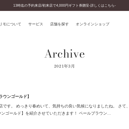
13時迄の予約来店/初来店で4,000円ギフト券贈呈-詳しくはこちら-
リモについて
サービス
店舗を探す
オンラインショップ
Archive
プリモについて
婚約指輪とは
結婚指輪とは
®
ソナルハンド診断
セットリングとは
2021年3月
インへのこだわり
エタニティリングとは
へのこだわり
涯のメンテナンス
ニュース一覧
に店舗がある
ブラウンゴールド】
お客様の声
SWEET STORIES
店です。 めっきり春めいて、気持ちの良い気候になりましたね。 さて
ビス
ショップブログ
ラウンゴールド】を紹介させていただきます！ ペールブラウン…
ターサービス
コラム
入方法・仕上げ日数
よくあるご質問