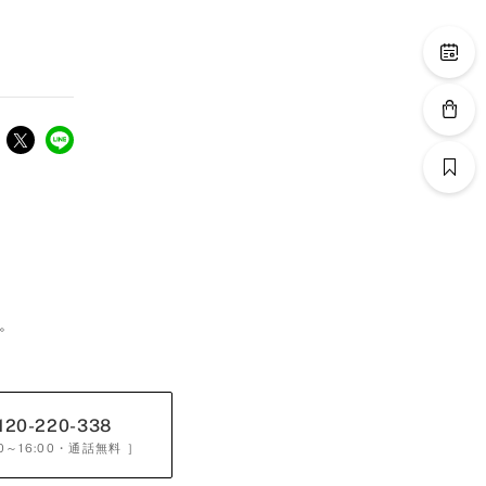
。
120-220-338
0～16:00
・通話無料 ］