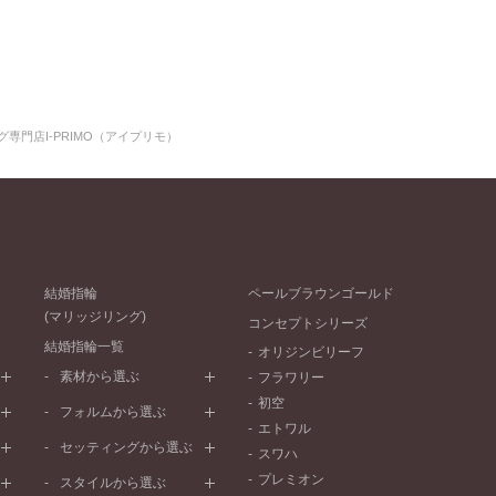
専門店I-PRIMO（アイプリモ）
結婚指輪
ペールブラウンゴールド
(マリッジリング)
コンセプトシリーズ
結婚指輪一覧
オリジンビリーフ
素材から選ぶ
フラワリー
初空
プラチナ
フォルムから選ぶ
エトワル
イエローゴールド
ストレートライン
セッティングから選ぶ
スワハ
ピンクゴールド
ウェーブライン
プレーン
プレミオン
ド
ペールブラウンゴールド
スタイルから選ぶ
V字ライン