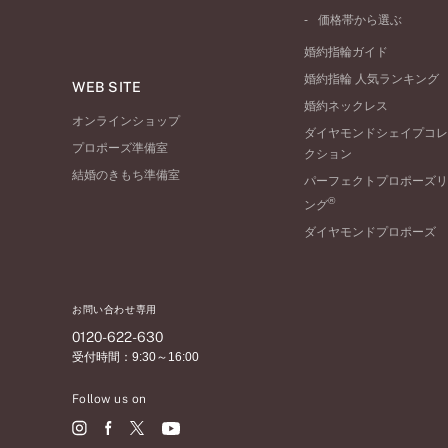
ワンサイドメレ
コンビネーション
シンプル
価格帯から選ぶ
ダブルサイドメレ
フェミニン
50万円台～
ラインメレ
婚約指輪ガイド
モード
40万円台～
婚約指輪 人気ランキング
エレガント
WEB SITE
30万円台～
婚約ネックレス
ゴージャス
20万円台～
オンラインショップ
ダイヤモンドシェイプコレ
10万円台～
プロポーズ準備室
クション
結婚のきもち準備室
パーフェクトプロポーズリ
®
ング
ダイヤモンドプロポーズ
お問い合わせ専用
0120-622-630
受付時間：9:30～16:00
Follow us on