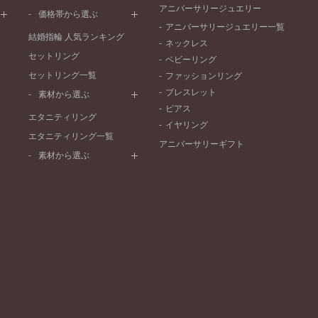
ワンメレ
コンビネーション
アニバーサリージュエリー
シンプル
価格帯から選ぶ
セベラルメレ
フェミニン
アニバーサリージュエリー一覧
50万円～
ラインメレ
結婚指輪 人気ランキング
モード
ネックレス
40万円～50万円
セットリング
エレガント
ベビーリング
30万円～40万円
セットリング一覧
ゴージャス
ファッションリング
20万円～30万円
ブレスレット
素材から選ぶ
10万円～20万円
ピアス
プラチナ
エタニティリング
イヤリング
イエローゴールド
エタニティリング一覧
アニバーサリーギフト
ピンクゴールド
素材から選ぶ
ペールブラウンゴールド
プラチナ
コンビネーション
イエローゴールド
ピンクゴールド
ペールブラウンゴールド