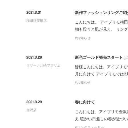
プロ
ペールブラウンゴールド
ン
新作ファッションリングご紹
2021.3.31
ブラ
梅田茶屋町店
こんにちは。 アイプリモ梅
コンセプトシリーズ
物も段々と肌が見え、 リン
プロ
オリジンビリーフ
お知らせ
フラワリー
初空
ショ
エトワル
店舗
新色ゴールド発売スタートし
2021.3.29
スワハ
ご来
ラゾーナ川崎プラザ店
皆様こんにちは。アイプリモ
プレミオン
月に向けて アイプリモでは3
お知らせ
春に向けて
2021.3.29
金沢店
こんにちは、アイプリモ金沢
え 暖かい日差しの春が近づ
リングストーリー