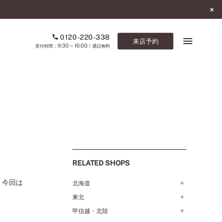
0120-220-338
来店予約
9:30～16:00
受付時間：
/ 通話無料
ブックマーク
ONLINE SHOP
ご来店予約
予約専用ダイヤル
RELATED SHOPS
0120-220-338
9:30～16:00
（受付時間：
・通話無料）
、今回は
北海道
東北
札幌店（134）
カタログ請求
函館店（180）
お問い合わせ
甲信越・北陸
弘前パークホテル店（180）