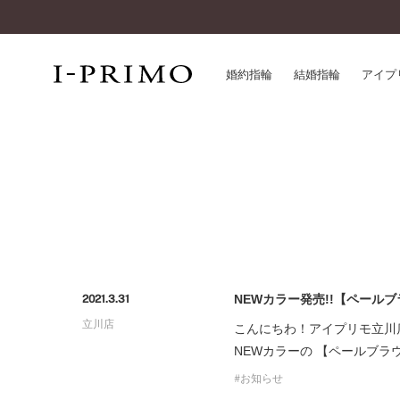
婚約指輪
結婚指輪
アイプ
婚約指輪一覧
アイ
結婚指輪一覧
パー
セットリング一覧
デザ
エタニティリング一覧
品質
アニバーサリージュエリー一覧
一生
近く
NEWカラー発売!!【ペール
2021.3.31
コレクション
立川店
®
こんにちわ！アイプリモ立川
パーフェクトプロポーズリング
サー
NEWカラーの 【ペールブ
ダイヤモンドプロポーズ
アフ
婚約ネックレス
お知らせ
ご購
ダイヤモンドシェイプコレクション