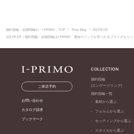
婚約指輪・結婚指輪の「I-PRIMO」TOP
Shop Blog
2021年3月
2021年3月｜婚約指輪・結婚指輪はI-PRIMO 運命のリングが見つかるブライダルリング
COLLECTION
婚約指輪
(エンゲージリング)
ご来店予約
婚約指輪一覧
お問い合わせ
素材から選ぶ
プラチナ
カタログ請求
フォルムから選ぶ
イエローゴールド
ブックマーク
ストレートライン
セッティングから選ぶ
ピンクゴールド
ウェーブライン
ソリテール
ペールブラウンゴール
スタイルから選ぶ
V字ライン