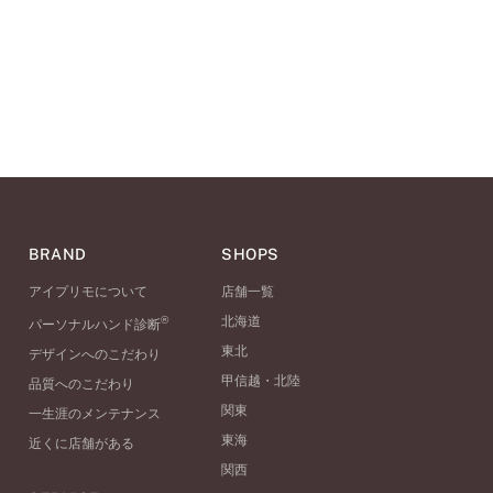
BRAND
SHOPS
アイプリモについて
店舗一覧
®
北海道
パーソナルハンド診断
東北
デザインへのこだわり
甲信越・北陸
品質へのこだわり
関東
一生涯のメンテナンス
東海
近くに店舗がある
関西