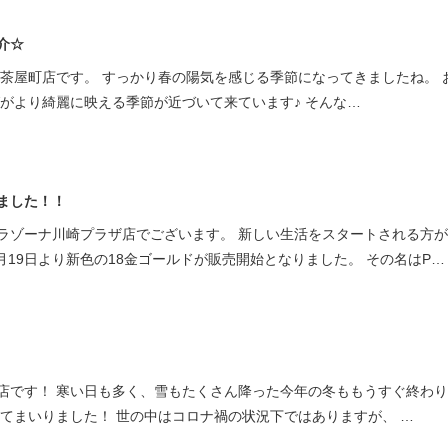
ミスダイヤモンド&バースストー
介☆
イダルアイテム
田茶屋町店です。 すっかり春の陽気を感じる季節になってきましたね。 
グがより綺麗に映える季節が近づいて来ています♪ そんな…
ポーズサポート
ップ
一覧
ました！！
店予約について
ラゾーナ川崎プラザ店でございます。 新しい生活をスタートされる方が
月19日より新色の18金ゴールドが販売開始となりました。 その名はP…
店です！ 寒い日も多く、雪もたくさん降った今年の冬ももうすぐ終わ
いてまいりました！ 世の中はコロナ禍の状況下ではありますが、 …