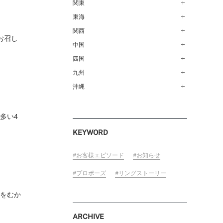
青森店（254）
関東
甲府店（63）
仙台店（147）
新潟店（168）
東海
銀座本店（149）
秋田店（123）
長野店（148）
新宿店（137）
関西
名古屋栄店（125）
お召し
盛岡大通店（203）
FOLLOW US ON
松本店（161）
池袋店（134）
名古屋駅前店（72）
中国
なんばパークス店（146）
山形店（153）
富山店（100）
吉祥寺マルイ店（111）
豊橋店（149）
梅田茶屋町店（84）
四国
広島店（102）
郡山モルティ店（153）
金沢店（139）
町田店（142）
岐阜店（122）
梅田ハービスENT店（85）
福山店（239）
九州
高松店（172）
いわき店（129）
福井店（117）
立川店（119）
近鉄四日市店（141）
近鉄あべのハルカス店（139）
岡山店（170）
松山店（171）
沖縄
福岡天神店（117）
大宮店（145）
静岡店（188）
神戸店（122）
米子しんまち天満屋店（43）
徳島店（205）
博多マルイ店（111）
沖縄PARCO CITY店（190）
川越店（119）
浜松店（150）
ホテルモントレ姫路店（91）
山口店（150）
高知店（134）
小倉店（149）
多い4
横浜元町店（133）
沼津店（154）
京都店（149）
佐賀店（94）
KEYWORD
横浜ベイクォーター店（120）
近鉄草津店（110）
長崎店（217）
ラゾーナ川崎プラザ店（84）
奈良店（168）
大分店（96）
お客様エピソード
お知らせ
ららぽーと湘南平塚店（87）
和歌山MIO店（256）
熊本店（133）
プロポーズ
リングストーリー
そごう千葉店（124）
宮崎店（136）
ららぽーとTOKYO-BAY店（110）
りをむか
鹿児島店（151）
柏店（141）
ARCHIVE
宇都宮店（143）