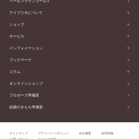
ペールブラウンゴールド
V字ライン
ピンクゴールド
ワンサイドメレ
ウェーブライン
シンプル
イエローゴールド
プレーン
価格帯から選ぶ
スタイルから選ぶ
プラチナ
ネックレス
コンビネーション
オリジンビリーフ
ペールブラウンゴールド
ダブルサイドメレ
アイプリモについて
V字ライン
フェミニン
ピンクゴールド
ワンメレ
50万円台～
シンプル
イエローゴールド
婚約指輪ガイド
ベビーリング
価格帯から選ぶ
フラワリー
コンビネーション
ラインメレ
モード
アイプリモについて
ペールブラウンゴールド
セベラルメレ
ショップ
40万円台～
フェミニン
ピンクゴールド
ファッションリング
50万円～
婚約指輪 人気ランキング
結婚指輪 人気ランキング
初空
エレガント
コンビネーション
ラインメレ
30万円台～
®
モード
パーソナルハンド診断
店舗一覧
ペールブラウンゴールド
ブレスレット
サービス
40万円～50万円
婚約ネックレス
エトワル
ゴージャス
20万円台～
エレガント
ピアス
30万円～40万円
デザインへのこだわり
プロポーズサポート
スワハ
北海道
インフォメーション
ダイヤモンドシェイプコレクション
10万円台～
ゴージャス
イヤリング
20万円～30万円
品質へのこだわり
プレミオン
サービス
ご来店予約について
札幌店
ブックマーク
®
パーフェクトプロポーズリング
アニバーサリーギフト
10万円～20万円
一生涯のメンテナンス
函館店
アフターサービス
ニュース一覧
コラム
ダイヤモンドプロポーズ
取扱店)エヴァンスブライダル 旭川本店
近くに店舗がある
ご購入方法・仕上げ日数
お客様の声
コラム
オンラインショップ
プロミスダイヤモンド&バースストーン
東北
SWEET STORIES
ダイヤモンド
プロポーズ準備室
婚約指輪
ブライダルアイテム
仙台店
ショップブログ
結婚のきもち準備室
結婚指輪
青森店
公式アンバサダー
リング
弘前パークホテル店
よくあるご質問
プロポーズ
秋田店
サイトマップ
プライバシーポリシー
会社概要
採用情報
結婚関連
盛岡大通店