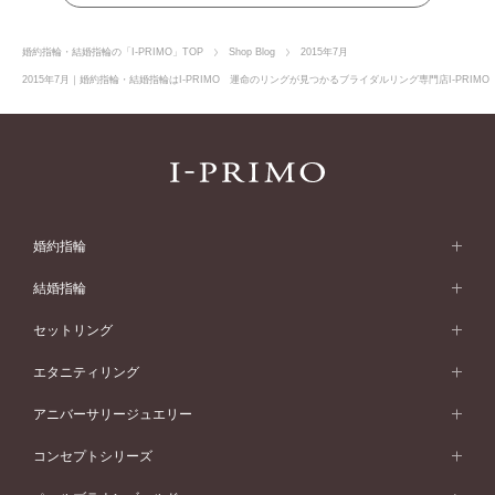
婚約指輪・結婚指輪の「I-PRIMO」TOP
Shop Blog
2015年7月
2015年7月｜婚約指輪・結婚指輪はI-PRIMO 運命のリングが見つかるブライダルリング専門店I-PRIM
婚約指輪
婚約指輪 (エンゲージリング)
結婚指輪
婚約指輪一覧
結婚指輪 (マリッジリング)
セットリング
素材から選ぶ
結婚指輪一覧
セットリング
エタニティリング
プラチナ
フォルムから選ぶ
素材から選ぶ
セットリング一覧
エタニティリング
アニバーサリージュエリー
イエローゴールド
ストレートライン
プラチナ
セッティングから選ぶ
フォルムから選ぶ
素材から選ぶ
エタニティリング一覧
アニバーサリージュエリー
コンセプトシリーズ
ピンクゴールド
ウェーブライン
イエローゴールド
ソリテール
ストレートライン
スタイルから選ぶ
プラチナ
セッティングから選ぶ
素材から選ぶ
アニバーサリージュエリー一覧
コンセプトシリーズ
ペールブラウンゴールド