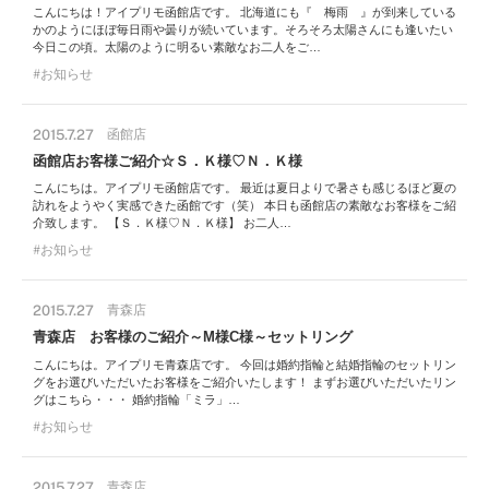
こんにちは！アイプリモ函館店です。 北海道にも『 梅雨 』が到来している
かのようにほぼ毎日雨や曇りが続いています。そろそろ太陽さんにも逢いたい
今日この頃。太陽のように明るい素敵なお二人をご…
お知らせ
2015.7.27
函館店
函館店お客様ご紹介☆Ｓ．Ｋ様♡Ｎ．Ｋ様
こんにちは。アイプリモ函館店です。 最近は夏日よりで暑さも感じるほど夏の
訪れをようやく実感できた函館です（笑） 本日も函館店の素敵なお客様をご紹
介致します。 【Ｓ．Ｋ様♡Ｎ．Ｋ様】 お二人…
お知らせ
2015.7.27
青森店
青森店 お客様のご紹介～M様C様～セットリング
こんにちは。アイプリモ青森店です。 今回は婚約指輪と結婚指輪のセットリン
グをお選びいただいたお客様をご紹介いたします！ まずお選びいただいたリン
グはこちら・・・ 婚約指輪「ミラ」…
お知らせ
2015.7.27
青森店