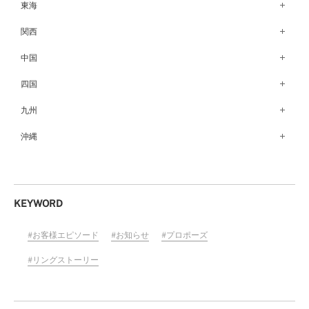
銀座本店（149）
東海
秋田店（123）
長野店（148）
新宿店（137）
名古屋栄店（125）
関西
盛岡大通店（203）
松本店（161）
池袋店（134）
名古屋駅前店（72）
なんばパークス店（146）
中国
山形店（153）
富山店（100）
吉祥寺マルイ店（111）
豊橋店（149）
梅田茶屋町店（84）
郡山モルティ店（153）
広島店（102）
四国
金沢店（139）
町田店（142）
岐阜店（122）
梅田ハービスENT店（85）
いわき店（129）
福山店（239）
福井店（117）
高松店（172）
九州
立川店（118）
近鉄四日市店（141）
近鉄あべのハルカス店（139）
岡山店（170）
松山店（171）
大宮店（145）
福岡天神店（117）
沖縄
静岡店（188）
神戸店（122）
米子しんまち天満屋店（43）
徳島店（205）
川越店（119）
博多マルイ店（111）
浜松店（150）
沖縄PARCO CITY店（190）
ホテルモントレ姫路店（91）
山口店（150）
高知店（134）
横浜元町店（133）
小倉店（149）
沼津店（154）
京都店（149）
横浜ベイクォーター店（120）
佐賀店（94）
KEYWORD
近鉄草津店（110）
ラゾーナ川崎プラザ店（84）
長崎店（217）
奈良店（168）
お客様エピソード
お知らせ
プロポーズ
ららぽーと湘南平塚店（87）
大分店（96）
和歌山MIO店（256）
そごう千葉店（124）
リングストーリー
熊本店（133）
ららぽーとTOKYO-BAY店（110）
宮崎店（136）
柏店（141）
鹿児島店（151）