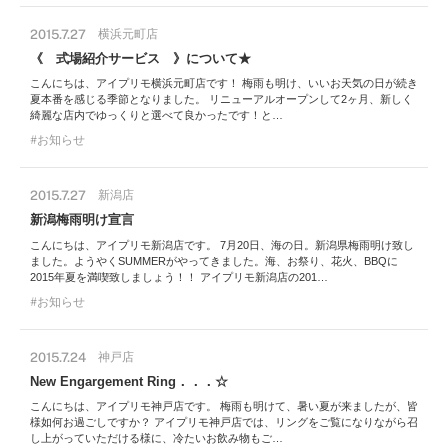
2015.7.27
横浜元町店
《 式場紹介サービス 》について★
こんにちは、アイプリモ横浜元町店です！ 梅雨も明け、いいお天気の日が続き
夏本番を感じる季節となりました。 リニューアルオープンして2ヶ月、新しく
綺麗な店内でゆっくりと選べて良かったです！と…
お知らせ
2015.7.27
新潟店
新潟梅雨明け宣言
こんにちは、アイプリモ新潟店です。 7月20日、海の日。新潟県梅雨明け致し
ました。ようやくSUMMERがやってきました。海、お祭り、花火、BBQに
2015年夏を満喫致しましょう！！ アイプリモ新潟店の201…
お知らせ
2015.7.24
神戸店
New Engargement Ring．．．☆
こんにちは、アイプリモ神戸店です。 梅雨も明けて、暑い夏が来ましたが、皆
様如何お過ごしですか？ アイプリモ神戸店では、リングをご覧になりながら召
し上がっていただける様に、冷たいお飲み物もご…