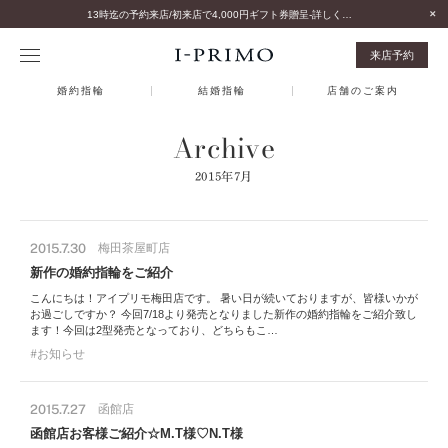
13時迄の予約来店/初来店で4,000円ギフト券贈呈-詳しくはこちら-
来店予約
婚約指輪
結婚指輪
店舗のご案内
Archive
2015年7月
2015.7.30
梅田茶屋町店
新作の婚約指輪をご紹介
こんにちは！アイプリモ梅田店です。 暑い日が続いておりますが、皆様いかが
お過ごしですか？ 今回7/18より発売となりました新作の婚約指輪をご紹介致し
ます！今回は2型発売となっており、どちらもこ…
お知らせ
2015.7.27
函館店
函館店お客様ご紹介☆M.T様♡N.T様