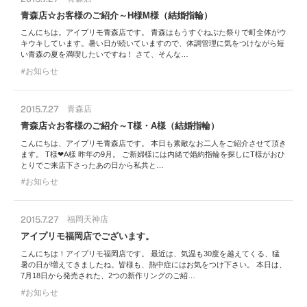
青森店☆お客様のご紹介～H様M様（結婚指輪）
こんにちは。アイプリモ青森店です。 青森はもうすぐねぶた祭りで町全体がウ
キウキしています。暑い日が続いていますので、体調管理に気をつけながら短
い青森の夏を満喫したいですね！ さて、そんな…
お知らせ
2015.7.27
青森店
青森店☆お客様のご紹介～T様・A様（結婚指輪）
こんにちは、アイプリモ青森店です。 本日も素敵なお二人をご紹介させて頂き
ます。 T様❤A様 昨年の9月。 ご新婦様には内緒で婚約指輪を探しにT様がおひ
とりでご来店下さったあの日から私共と…
お知らせ
2015.7.27
福岡天神店
アイプリモ福岡店でございます。
こんにちは！アイプリモ福岡店です。 最近は、気温も30度を越えてくる、猛
暑の日が増えてきましたね。皆様も、熱中症にはお気をつけ下さい。 本日は、
7月18日から発売された、2つの新作リングのご紹…
お知らせ