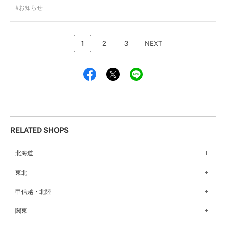
お知らせ
1
2
3
NEXT
RELATED SHOPS
北海道
札幌店（134）
東北
函館店（180）
弘前パークホテル店（180）
甲信越・北陸
青森店（254）
甲府店（63）
関東
仙台店（147）
新潟店（168）